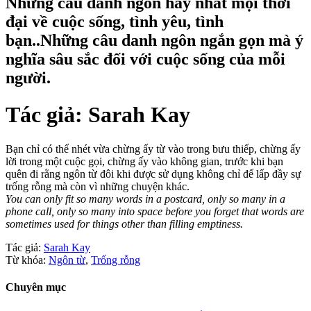
Những câu danh ngôn hay nhất mọi thời
đại về cuộc sống, tình yêu, tình
bạn..Những câu danh ngôn ngắn gọn mà ý
nghĩa sâu sắc đối với cuộc sống của mỗi
người.
Tác giả:
Sarah Kay
Bạn chỉ có thể nhét vừa chừng ấy từ vào trong bưu thiếp, chừng ấy
lời trong một cuộc gọi, chừng ấy vào không gian, trước khi bạn
quên đi rằng ngôn từ đôi khi được sử dụng không chỉ để lấp đầy sự
trống rỗng mà còn vì những chuyện khác.
You can only fit so many words in a postcard, only so many in a
phone call, only so many into space before you forget that words are
sometimes used for things other than filling emptiness.
Tác giả:
Sarah Kay
Từ khóa:
Ngôn từ
,
Trống rỗng
Chuyên mục