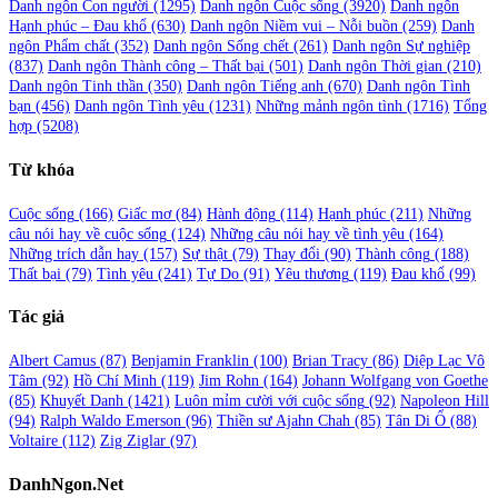
Danh ngôn Con người
(1295)
Danh ngôn Cuộc sống
(3920)
Danh ngôn
Hạnh phúc – Đau khổ
(630)
Danh ngôn Niềm vui – Nỗi buồn
(259)
Danh
ngôn Phẩm chất
(352)
Danh ngôn Sống chết
(261)
Danh ngôn Sự nghiệp
(837)
Danh ngôn Thành công – Thất bại
(501)
Danh ngôn Thời gian
(210)
Danh ngôn Tinh thần
(350)
Danh ngôn Tiếng anh
(670)
Danh ngôn Tình
bạn
(456)
Danh ngôn Tình yêu
(1231)
Những mảnh ngôn tình
(1716)
Tổng
hợp
(5208)
Từ khóa
Cuộc sống
(166)
Giấc mơ
(84)
Hành động
(114)
Hạnh phúc
(211)
Những
câu nói hay về cuộc sống
(124)
Những câu nói hay về tình yêu
(164)
Những trích dẫn hay
(157)
Sự thật
(79)
Thay đổi
(90)
Thành công
(188)
Thất bại
(79)
Tình yêu
(241)
Tự Do
(91)
Yêu thương
(119)
Đau khổ
(99)
Tác giả
Albert Camus
(87)
Benjamin Franklin
(100)
Brian Tracy
(86)
Diệp Lạc Vô
Tâm
(92)
Hồ Chí Minh
(119)
Jim Rohn
(164)
Johann Wolfgang von Goethe
(85)
Khuyết Danh
(1421)
Luôn mỉm cười với cuộc sống
(92)
Napoleon Hill
(94)
Ralph Waldo Emerson
(96)
Thiền sư Ajahn Chah
(85)
Tân Di Ổ
(88)
Voltaire
(112)
Zig Ziglar
(97)
DanhNgon.Net