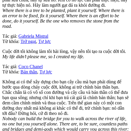
tự thực hiện nó. Hãy làm người gạt đá ra khỏi đường đi.
Where there is a tree to be planted, plant it yourself. Where there is
an error to be fixed, fix it yourself. Where there is an effort to be
done, do it yourself. Be the one who removes the stone from the
road.
Tác giả:
Gabriela Mistral
Từ khóa:
Trở ngại
,
Tự lực
Cuộc đời tôi không làm tôi hài lòng, vậy nên tôi tạo ra cuộc đời tôi.
My life didn’t please me, so I created my life.
Tác giả:
Coco Chanel
Từ khóa:
Bản thân
,
Tự lực
Không ai có thể xây dựng cho bạn cây cầu mà bạn phải dùng để
bước qua dòng chảy cuộc đời, không ai trừ chính bản thân bạn.
Chắc chắn là có vô số con đường và cây cầu và bán thần có thể đưa
bạn qua sông; nhưng chỉ khi bạn trả cái giá là chính bản thân; bạn sẽ
đem cầm chính mình và thua cuộc. Trên thế gian này có một con
đường duy nhất mà không ai khác có thể đi, trừ chính bạn: nó dẫn
tới đâu? Đừng hỏi, cứ đi theo nó đi.
Nobody can build the bridge for you to walk across the river of life,
no one but you yourself alone. There are, to be sure, countless paths
and bridges and demi-gods which would carry you across this river;