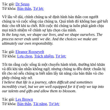
Tác giả:
Dr Seuss
Từ khóa:
Bản thân
,
Tự lực
Về lâu về dài, chính chúng ta sẽ định hình bản thân con người
chúng ta và cuộc sống của chúng ta. Quá trình đó không bao giờ kết
thúc cho tới khi ta chết. Rốt cuộc thì chúng ta luôn phải gánh chịu
mọi trách nhiệm về chính sự lựa chọn của mình.
In the long run, we shape our lives, and we shape ourselves. The
process never ends until we die. And the choices we make are
ultimately our own responsibility.
Tác giả:
Eleanor Roosevelt
Từ khóa:
Lựa chọn
,
Trách nhiệm
,
Tự lực
Tôi tin rằng cuộc sống là một chuyến hành trình, thường khó khăn
và đôi khi tàn nhẫn không ngờ, nhưng chúng ta đều được chuẩn bị
tốt cho nó nếu chúng ta biết nắm lấy tài năng của bản thân và cho
phép chúng nảy nở.
I believe that life is a journey, often difficult and sometimes
incredibly cruel, but we are well equipped for it if only we tap into
our talents and gifts and allow them to blossom.
Tác giả:
Les Brown
Từ khóa:
Bản thân
,
Tài năng
,
Tự lực