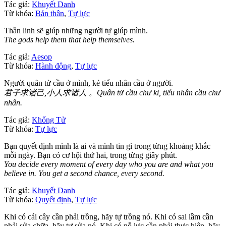
Tác giả:
Khuyết Danh
Từ khóa:
Bản thân
,
Tự lực
Thần linh sẽ giúp những người tự giúp mình.
The gods help them that help themselves.
Tác giả:
Aesop
Từ khóa:
Hành động
,
Tự lực
Người quân tử cầu ở mình, kẻ tiểu nhân cầu ở người.
君子求诸己,小人求诸人 。Quân tử cầu chư kỉ, tiểu nhân cầu chư
nhân.
Tác giả:
Khổng Tử
Từ khóa:
Tự lực
Bạn quyết định mình là ai và mình tin gì trong từng khoảng khắc
mỗi ngày. Bạn có cơ hội thứ hai, trong từng giây phút.
You decide every moment of every day who you are and what you
believe in. You get a second chance, every second.
Tác giả:
Khuyết Danh
Từ khóa:
Quyết định
,
Tự lực
Khi có cái cây cần phải trồng, hãy tự trồng nó. Khi có sai lầm cần
phải sửa chữa, hãy tự sửa nó. Khi có nỗ lực cần phải thực hiện, hãy