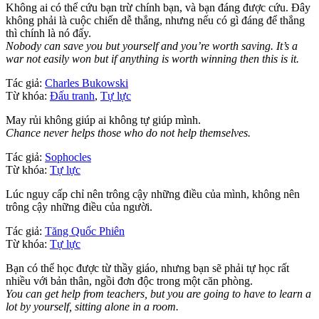
Không ai có thể cứu bạn trừ chính bạn, và bạn đáng được cứu. Đây
không phải là cuộc chiến dễ thắng, nhưng nếu có gì đáng để thắng
thì chính là nó đấy.
Nobody can save you but yourself and you’re worth saving. It’s a
war not easily won but if anything is worth winning then this is it.
Tác giả:
Charles Bukowski
Từ khóa:
Đấu tranh
,
Tự lực
May rủi không giúp ai không tự giúp mình.
Chance never helps those who do not help themselves.
Tác giả:
Sophocles
Từ khóa:
Tự lực
Lúc nguy cấp chỉ nên trông cậy những điều của mình, không nên
trông cậy những điều của người.
Tác giả:
Tăng Quốc Phiên
Từ khóa:
Tự lực
Bạn có thể học được từ thầy giáo, nhưng bạn sẽ phải tự học rất
nhiều với bản thân, ngồi đơn độc trong một căn phòng.
You can get help from teachers, but you are going to have to learn a
lot by yourself, sitting alone in a room.