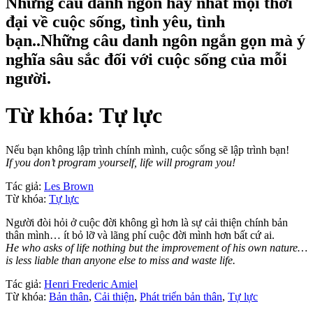
Những câu danh ngôn hay nhất mọi thời
đại về cuộc sống, tình yêu, tình
bạn..Những câu danh ngôn ngắn gọn mà ý
nghĩa sâu sắc đối với cuộc sống của mỗi
người.
Từ khóa: Tự lực
Nếu bạn không lập trình chính mình, cuộc sống sẽ lập trình bạn!
If you don’t program yourself, life will program you!
Tác giả:
Les Brown
Từ khóa:
Tự lực
Người đòi hỏi ở cuộc đời không gì hơn là sự cải thiện chính bản
thân mình… ít bỏ lỡ và lãng phí cuộc đời mình hơn bất cứ ai.
He who asks of life nothing but the improvement of his own nature…
is less liable than anyone else to miss and waste life.
Tác giả:
Henri Frederic Amiel
Từ khóa:
Bản thân
,
Cải thiện
,
Phát triển bản thân
,
Tự lực