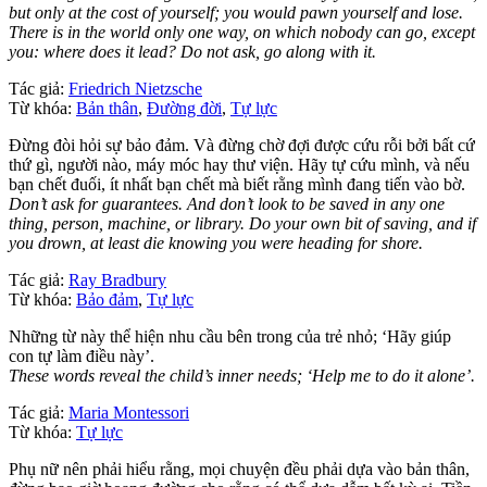
but only at the cost of yourself; you would pawn yourself and lose.
There is in the world only one way, on which nobody can go, except
you: where does it lead? Do not ask, go along with it.
Tác giả:
Friedrich Nietzsche
Từ khóa:
Bản thân
,
Đường đời
,
Tự lực
Đừng đòi hỏi sự bảo đảm. Và đừng chờ đợi được cứu rỗi bởi bất cứ
thứ gì, người nào, máy móc hay thư viện. Hãy tự cứu mình, và nếu
bạn chết đuối, ít nhất bạn chết mà biết rằng mình đang tiến vào bờ.
Don’t ask for guarantees. And don’t look to be saved in any one
thing, person, machine, or library. Do your own bit of saving, and if
you drown, at least die knowing you were heading for shore.
Tác giả:
Ray Bradbury
Từ khóa:
Bảo đảm
,
Tự lực
Những từ này thể hiện nhu cầu bên trong của trẻ nhỏ; ‘Hãy giúp
con tự làm điều này’.
These words reveal the child’s inner needs; ‘Help me to do it alone’.
Tác giả:
Maria Montessori
Từ khóa:
Tự lực
Phụ nữ nên phải hiểu rằng, mọi chuyện đều phải dựa vào bản thân,