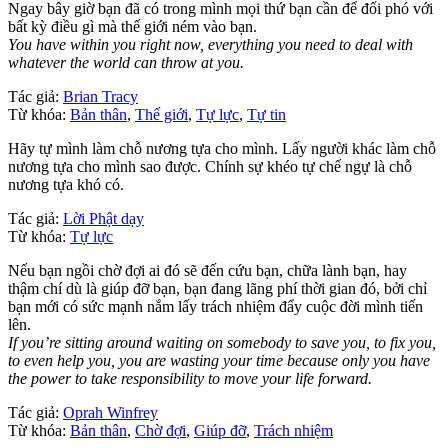
Ngay bây giờ bạn đã có trong mình mọi thứ bạn cần để đối phó với
bất kỳ điều gì mà thế giới ném vào bạn.
You have within you right now, everything you need to deal with
whatever the world can throw at you.
Tác giả:
Brian Tracy
Từ khóa:
Bản thân
,
Thế giới
,
Tự lực
,
Tự tin
Hãy tự mình làm chỗ nương tựa cho mình. Lấy người khác làm chỗ
nương tựa cho mình sao được. Chính sự khéo tự chế ngự là chỗ
nương tựa khó có.
Tác giả:
Lời Phật dạy
Từ khóa:
Tự lực
Nếu bạn ngồi chờ đợi ai đó sẽ đến cứu bạn, chữa lành bạn, hay
thậm chí dù là giúp đỡ bạn, bạn đang lãng phí thời gian đó, bởi chỉ
bạn mới có sức mạnh nắm lấy trách nhiệm đẩy cuộc đời mình tiến
lên.
If you’re sitting around waiting on somebody to save you, to fix you,
to even help you, you are wasting your time because only you have
the power to take responsibility to move your life forward.
Tác giả:
Oprah Winfrey
Từ khóa:
Bản thân
,
Chờ đợi
,
Giúp đỡ
,
Trách nhiệm