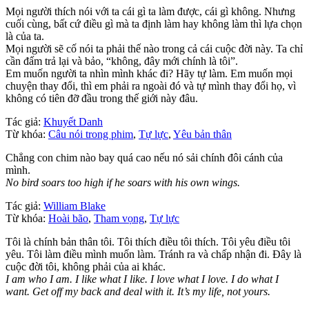
Mọi người thích nói với ta cái gì ta làm được, cái gì không. Nhưng
cuối cùng, bất cứ điều gì mà ta định làm hay không làm thì lựa chọn
là của ta.
Mọi người sẽ cố nói ta phải thế nào trong cả cái cuộc đời này. Ta chỉ
cần đấm trả lại và bảo, “không, đây mới chính là tôi”.
Em muốn người ta nhìn mình khác đi? Hãy tự làm. Em muốn mọi
chuyện thay đổi, thì em phải ra ngoài đó và tự mình thay đổi họ, vì
không có tiên đỡ đầu trong thế giới này đâu.
Tác giả:
Khuyết Danh
Từ khóa:
Câu nói trong phim
,
Tự lực
,
Yêu bản thân
Chẳng con chim nào bay quá cao nếu nó sải chính đôi cánh của
mình.
No bird soars too high if he soars with his own wings.
Tác giả:
William Blake
Từ khóa:
Hoài bão
,
Tham vọng
,
Tự lực
Tôi là chính bản thân tôi. Tôi thích điều tôi thích. Tôi yêu điều tôi
yêu. Tôi làm điều mình muốn làm. Tránh ra và chấp nhận đi. Đây là
cuộc đời tôi, không phải của ai khác.
I am who I am. I like what I like. I love what I love. I do what I
want. Get off my back and deal with it. It’s my life, not yours.