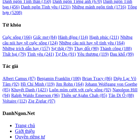
Danh ngôn Tinh thần
(350)
Danh ngôn Tiếng anh
(670)
Danh ngôn Tình
bạn
(456)
Danh ngôn Tình yêu
(1231)
Những mảnh ngôn tình
(1716)
Tổng
hợp
(5208)
Từ khóa
Cuộc sống
(166)
Giấc mơ
(84)
Hành động
(114)
Hạnh phúc
(211)
Những
câu nói hay về cuộc sống
(124)
Những câu nói hay về tình yêu
(164)
Những trích dẫn hay
(157)
Sự thật
(79)
Thay đổi
(90)
Thành công
(188)
Thất bại
(79)
Tình yêu
(241)
Tự Do
(91)
Yêu thương
(119)
Đau khổ
(99)
Tác giả
Albert Camus
(87)
Benjamin Franklin
(100)
Brian Tracy
(86)
Diệp Lạc Vô
Tâm
(92)
Hồ Chí Minh
(119)
Jim Rohn
(164)
Johann Wolfgang von Goethe
(85)
Khuyết Danh
(1421)
Luôn mỉm cười với cuộc sống
(92)
Napoleon Hill
(94)
Ralph Waldo Emerson
(96)
Thiền sư Ajahn Chah
(85)
Tân Di Ổ
(88)
Voltaire
(112)
Zig Ziglar
(97)
DanhNgon.Net
Trang chủ
Giới thiệu
Quyền riêng tư