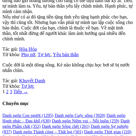
đừng bao giờ hoang đường cho rằng có thể dựa dẫm bất kỳ ai. Tiền,
tự mình làm ra. Yêu, tự bản thân yêu lấy chính mình. Hạnh phúc, tự
mình cảm nhận.
Nếu như có ai đó tặng tiền tặng tình yêu tặng hạnh phúc cho bạn,
vậy thì cũng tốt. Nhưng bạn vẫn phải tự mình tạo lập cuộc sống cho
bản thân. Cuộc đời của bạn, chính là thuộc về bạn. Về mặt tinh
thần, tốt nhất đừng để người khác làm ảnh hưởng quá nhiều đến
chính mình.
Tác giả:
Hòa Hỏa
Từ khóa:
Phụ nữ
,
Tự lực
,
Yêu bản thân
Cuộc đời là một dòng sông. Kẻ nào không chịu học bơi sẽ bị nước
nhấn chìm.
Tác giả:
Khuyết Danh
Từ khóa:
Tự lực
Phân
1
2
3
Tiếp →
trang
Chuyên mục
bài
viết
Danh ngôn Con người
(1295)
Danh ngôn Cuộc sống
(3920)
Danh ngôn
Hạnh phúc – Đau khổ
(630)
Danh ngôn Niềm vui – Nỗi buồn
(259)
Danh
ngôn Phẩm chất
(352)
Danh ngôn Sống chết
(261)
Danh ngôn Sự nghiệp
(837)
Danh ngôn Thành công – Thất bại
(501)
Danh ngôn Thời gian
(210)