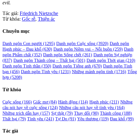
evil.
Tác giả:
Friedrich Nietzsche
Từ khóa:
Gốc rễ
,
Thiện ác
Chuyên mục
Danh ngôn Con người
(1295)
Danh ngôn Cuộc sống
(3920)
Danh ngôn
Hạnh phúc – Đau khổ
(630)
Danh ngôn Niềm vui – Nỗi buồn
(259)
Danh
ngôn Phẩm chất
(352)
Danh ngôn Sống chết
(261)
Danh ngôn Sự nghiệp
(837)
Danh ngôn Thành công – Thất bại
(501)
Danh ngôn Thời gian
(210)
Danh ngôn Tinh thần
(350)
Danh ngôn Tiếng anh
(670)
Danh ngôn Tình
bạn
(456)
Danh ngôn Tình yêu
(1231)
Những mảnh ngôn tình
(1716)
Tổng
hợp
(5208)
Từ khóa
Cuộc sống
(166)
Giấc mơ
(84)
Hành động
(114)
Hạnh phúc
(211)
Những
câu nói hay về cuộc sống
(124)
Những câu nói hay về tình yêu
(164)
Những trích dẫn hay
(157)
Sự thật
(79)
Thay đổi
(90)
Thành công
(188)
Thất bại
(79)
Tình yêu
(241)
Tự Do
(91)
Yêu thương
(119)
Đau khổ
(99)
Tác giả