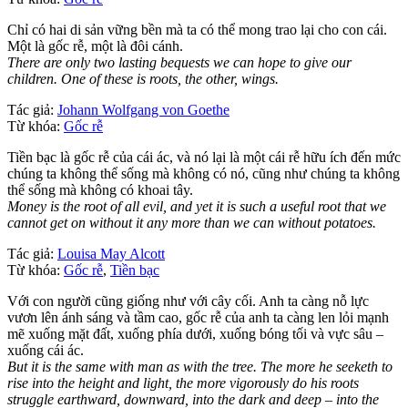
Chỉ có hai di sản vững bền mà ta có thể mong trao lại cho con cái.
Một là gốc rễ, một là đôi cánh.
There are only two lasting bequests we can hope to give our
children. One of these is roots, the other, wings.
Tác giả:
Johann Wolfgang von Goethe
Từ khóa:
Gốc rễ
Tiền bạc là gốc rễ của cái ác, và nó lại là một cái rễ hữu ích đến mức
chúng ta không thể sống mà không có nó, cũng như chúng ta không
thể sống mà không có khoai tây.
Money is the root of all evil, and yet it is such a useful root that we
cannot get on without it any more than we can without potatoes.
Tác giả:
Louisa May Alcott
Từ khóa:
Gốc rễ
,
Tiền bạc
Với con người cũng giống như với cây cối. Anh ta càng nỗ lực
vươn lên ánh sáng và tầm cao, gốc rễ của anh ta càng len lỏi mạnh
mẽ xuống mặt đất, xuống phía dưới, xuống bóng tối và vực sâu –
xuống cái ác.
But it is the same with man as with the tree. The more he seeketh to
rise into the height and light, the more vigorously do his roots
struggle earthward, downward, into the dark and deep – into the