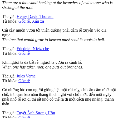
There are a thousand hacking at the branches of evil to one who is
striking at the root.
Tác giả:
Henry David Thoreau
Từ khóa:
Gốc rễ
,
Xấu xa
Cái cây muốn vươn tới thiên đường phải đâm rễ xuyên vào địa
ngục.
The tree that would grow to heaven must send its roots to hell.
Tác giả:
Friedrich Nietzsche
Từ khóa:
Gốc rễ
Khi người ta đã bắt rễ, người ta vươn ra cành lá.
When one has taken root, one puts out branches.
Tác giả:
Jules Verne
Từ khóa:
Gốc rễ
Có những lúc con người giống hệt một cái cây, chỉ cần cắm rễ ở một
chỗ, trải qua bao năm tháng thích nghi với chỗ mới, đến một ngày
phải nhổ rễ rời đi thì rất khó có thể ra đi một cách nhẹ nhàng, thanh
thản.
Tác giả:
Tuyết Ảnh Sương Hồn
Từ khóa:
Gốc rễ