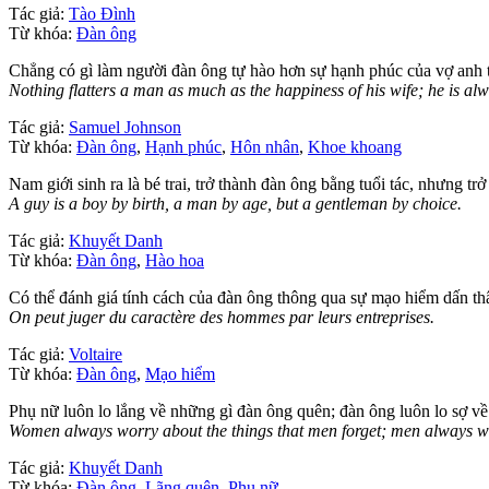
Tác giả:
Tào Đình
Từ khóa:
Đàn ông
Chẳng có gì làm người đàn ông tự hào hơn sự hạnh phúc của vợ anh ta
Nothing flatters a man as much as the happiness of his wife; he is alwa
Tác giả:
Samuel Johnson
Từ khóa:
Đàn ông
,
Hạnh phúc
,
Hôn nhân
,
Khoe khoang
Nam giới sinh ra là bé trai, trở thành đàn ông bằng tuổi tác, nhưng t
A guy is a boy by birth, a man by age, but a gentleman by choice.
Tác giả:
Khuyết Danh
Từ khóa:
Đàn ông
,
Hào hoa
Có thể đánh giá tính cách của đàn ông thông qua sự mạo hiểm dấn th
On peut juger du caractère des hommes par leurs entreprises.
Tác giả:
Voltaire
Từ khóa:
Đàn ông
,
Mạo hiểm
Phụ nữ luôn lo lắng về những gì đàn ông quên; đàn ông luôn lo sợ v
Women always worry about the things that men forget; men always 
Tác giả:
Khuyết Danh
Từ khóa:
Đàn ông
,
Lãng quên
,
Phụ nữ