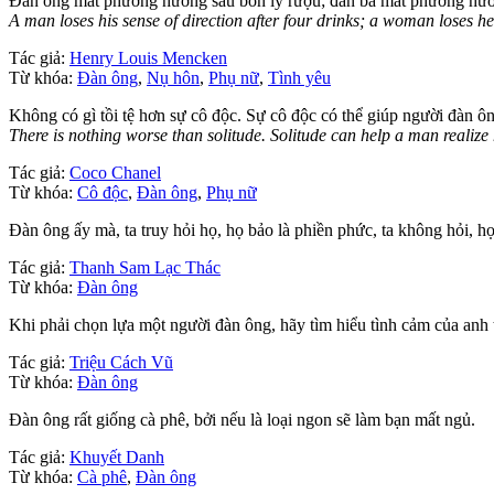
Đàn ông mất phương hướng sau bốn ly rượu; đàn bà mất phương hướ
A man loses his sense of direction after four drinks; a woman loses her
Tác giả:
Henry Louis Mencken
Từ khóa:
Đàn ông
,
Nụ hôn
,
Phụ nữ
,
Tình yêu
Không có gì tồi tệ hơn sự cô độc. Sự cô độc có thể giúp người đàn ô
There is nothing worse than solitude. Solitude can help a man realize 
Tác giả:
Coco Chanel
Từ khóa:
Cô độc
,
Đàn ông
,
Phụ nữ
Đàn ông ấy mà, ta truy hỏi họ, họ bảo là phiền phức, ta không hỏi, họ
Tác giả:
Thanh Sam Lạc Thác
Từ khóa:
Đàn ông
Khi phải chọn lựa một người đàn ông, hãy tìm hiểu tình cảm của anh t
Tác giả:
Triệu Cách Vũ
Từ khóa:
Đàn ông
Đàn ông rất giống cà phê, bởi nếu là loại ngon sẽ làm bạn mất ngủ.
Tác giả:
Khuyết Danh
Từ khóa:
Cà phê
,
Đàn ông