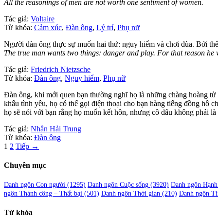
All the reasonings of men are not worth one sentiment of women.
Tác giả:
Voltaire
Từ khóa:
Cảm xúc
,
Đàn ông
,
Lý trí
,
Phụ nữ
Người đàn ông thực sự muốn hai thứ: nguy hiểm và chơi đùa. Bởi th
The true man wants two things: danger and play. For that reason he
Tác giả:
Friedrich Nietzsche
Từ khóa:
Đàn ông
,
Nguy hiểm
,
Phụ nữ
Đàn ông, khi mới quen bạn thường nghĩ họ là những chàng hoàng tử b
khấu tình yêu, họ có thể gọi điện thoại cho bạn hàng tiếng đồng hồ c
họ sẽ nói với bạn rằng họ muốn kết hôn, nhưng cô dâu không phải là
Tác giả:
Nhân Hải Trung
Từ khóa:
Đàn ông
Phân
1
2
Tiếp →
trang
Chuyên mục
bài
viết
Danh ngôn Con người
(1295)
Danh ngôn Cuộc sống
(3920)
Danh ngôn Hạnh
ngôn Thành công – Thất bại
(501)
Danh ngôn Thời gian
(210)
Danh ngôn Ti
Từ khóa