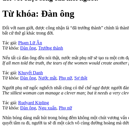
Từ khóa: Đàn ông
Đối với nam giới, được công nhận là “đã trưởng thành” chính là thành
bất cứ thứ gì khác trong đời.
Tác giả:
Phạm Lữ Ân
Từ khóa:
Đàn ông
,
Trưởng thành
Nếu tất cả đàn ông đều nói thật, nước mắt phụ nữ sẽ tạo ra một cơn đ
If all men told the truth, the tears of the women would create another 
Tác giả:
Khuyết Danh
Từ khóa:
Đàn ông
,
Nước mắt
,
Phụ nữ
,
Sự thật
Người phụ nữ ngốc nghếch nhất cũng có thể chế ngự được người đàn
The silliest woman can manage a clever man; but it needs a very cl
Tác giả:
Rudyard Kipling
Từ khóa:
Đàn ông
,
Ngu xuẩn
,
Phụ nữ
Nhìn bóng dáng mất hút trong bóng đêm không một chút vương vấn của 
quyết tâm ra đi, người ta sẽ đi một cách vô cùng đường hoàng mà dứt