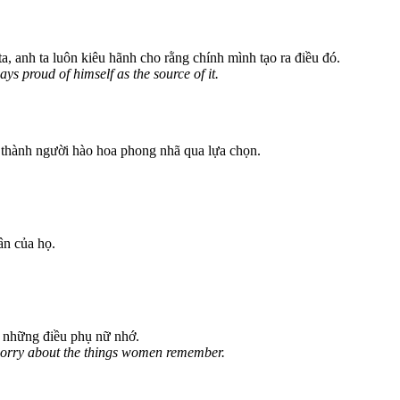
, anh ta luôn kiêu hãnh cho rằng chính mình tạo ra điều đó.
ys proud of himself as the source of it.
rở thành người hào hoa phong nhã qua lựa chọn.
ân của họ.
ề những điều phụ nữ nhớ.
worry about the things women remember.