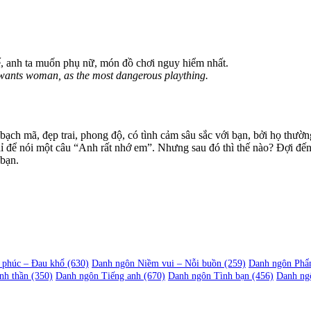
ế, anh ta muốn phụ nữ, món đồ chơi nguy hiểm nhất.
 wants woman, as the most dangerous plaything.
ạch mã, đẹp trai, phong độ, có tình cảm sâu sắc với bạn, bởi họ thườn
hỉ để nói một câu “Anh rất nhớ em”. Nhưng sau đó thì thế nào? Đợi đến
 bạn.
 phúc – Đau khổ
(630)
Danh ngôn Niềm vui – Nỗi buồn
(259)
Danh ngôn Phẩ
nh thần
(350)
Danh ngôn Tiếng anh
(670)
Danh ngôn Tình bạn
(456)
Danh ng