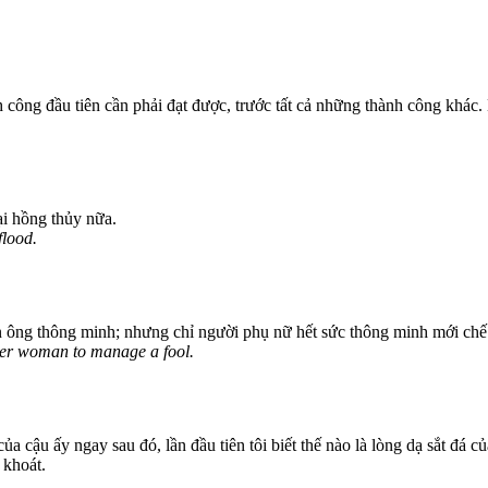
 công đầu tiên cần phải đạt được, trước tất cả những thành công khác.
ại hồng thủy nữa.
flood.
 ông thông minh; nhưng chỉ người phụ nữ hết sức thông minh mới ch
ever woman to manage a fool.
cậu ấy ngay sau đó, lần đầu tiên tôi biết thế nào là lòng dạ sắt đá c
 khoát.