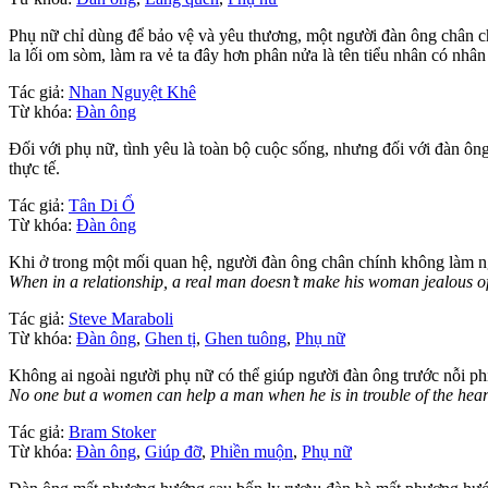
Phụ nữ chỉ dùng để bảo vệ và yêu thương, một người đàn ông chân c
la lối om sòm, làm ra vẻ ta đây hơn phân nửa là tên tiểu nhân có nhâ
Tác giả:
Nhan Nguyệt Khê
Từ khóa:
Đàn ông
Đối với phụ nữ, tình yêu là toàn bộ cuộc sống, nhưng đối với đàn ông
thực tế.
Tác giả:
Tân Di Ổ
Từ khóa:
Đàn ông
Khi ở trong một mối quan hệ, người đàn ông chân chính không làm ng
When in a relationship, a real man doesn’t make his woman jealous of
Tác giả:
Steve Maraboli
Từ khóa:
Đàn ông
,
Ghen tị
,
Ghen tuông
,
Phụ nữ
Không ai ngoài người phụ nữ có thể giúp người đàn ông trước nỗi 
No one but a women can help a man when he is in trouble of the hea
Tác giả:
Bram Stoker
Từ khóa:
Đàn ông
,
Giúp đỡ
,
Phiền muộn
,
Phụ nữ