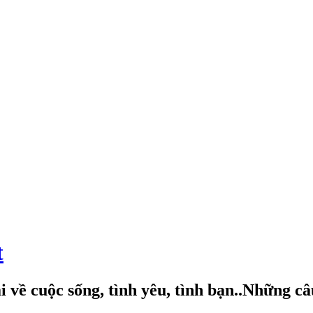
t
 về cuộc sống, tình yêu, tình bạn..Những c