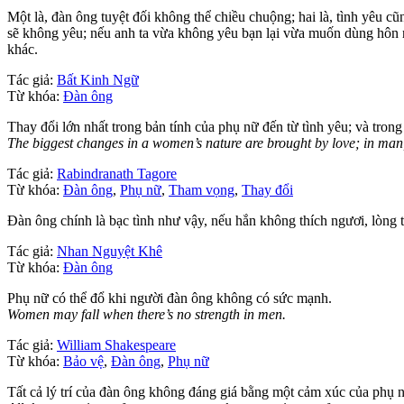
Một là, đàn ông tuyệt đối không thể chiều chuộng; hai là, tình yêu 
sẽ không yêu; nếu anh ta vừa không yêu bạn lại vừa muốn dùng hôn nhâ
khác.
Tác giả:
Bất Kinh Ngữ
Từ khóa:
Đàn ông
Thay đổi lớn nhất trong bản tính của phụ nữ đến từ tình yêu; và tron
The biggest changes in a women’s nature are brought by love; in man
Tác giả:
Rabindranath Tagore
Từ khóa:
Đàn ông
,
Phụ nữ
,
Tham vọng
,
Thay đổi
Đàn ông chính là bạc tình như vậy, nếu hắn không thích ngươi, lòng t
Tác giả:
Nhan Nguyệt Khê
Từ khóa:
Đàn ông
Phụ nữ có thể đổ khi người đàn ông không có sức mạnh.
Women may fall when there’s no strength in men.
Tác giả:
William Shakespeare
Từ khóa:
Bảo vệ
,
Đàn ông
,
Phụ nữ
Tất cả lý trí của đàn ông không đáng giá bằng một cảm xúc của phụ 