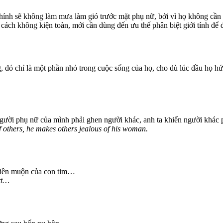
hính sẽ không làm mưa làm gió trước mặt phụ nữ, bởi vì họ không cần 
n cách không kiện toàn, mới cần dùng đến ưu thế phân biệt giới tính đ
, đó chỉ là một phần nhỏ trong cuộc sống của họ, cho dù lúc đầu họ hứ
ười phụ nữ của mình phải ghen người khác, anh ta khiến người khác p
 others, he makes others jealous of his woman.
phiền muộn của con tim…
rt…