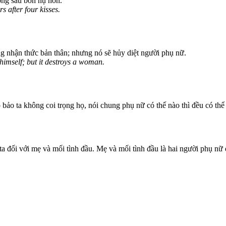
ng sau bốn nụ hôn.
s after four kisses.
ng nhận thức bản thân; nhưng nó sẽ hủy diệt người phụ nữ.
himself; but it destroys a woman.
 bảo ta không coi trọng họ, nói chung phụ nữ có thế nào thì đều có thể 
a đối với mẹ và mối tình đầu. Mẹ và mối tình đầu là hai người phụ nữ 