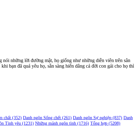
g nói những lời đường mật, họ giống như những diễn viên trên sân
 khi bạn đã quá yêu họ, sẵn sàng hiến dâng cả đời con gái cho họ thì
m chất
(352)
Danh ngôn Sống chết
(261)
Danh ngôn Sự nghiệp
(837)
Danh
ôn Tình yêu
(1231)
Những mảnh ngôn tình
(1716)
Tổng hợp
(5208)