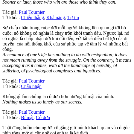
Sooner or later, those who win are those who think they can.
Tác giả:
Paul Tournier
Từ khóa:
Chiến thắng
,
Khả năng
,
Tự tin
Sự chấp nhận trong cuộc đời mỗi người không liên quan gì tới bỏ
cuộc; nó không có nghĩa là chạy trốn khỏi tranh đấu. Ngược lại, nó
có nghĩa là chấp nhận đời khi đời đến, với tất cả điều bất lợi của di
truyền, của nỗi thống khổ, của sự phức tạp về tâm lý và những bất
công.
Acceptance of one’s life has nothing to do with resignation; it does
not mean running away from the struggle. On the contrary, it means
accepting it as it comes, with all the handicaps of heredity, of
suffering, of psychological complexes and injustices.
Tác giả:
Paul Tournier
Từ khóa:
Chấp nhận
Không gì làm chúng ta cô đơn hơn những bí mật của mình.
Nothing makes us so lonely as our secrets.
Tác giả:
Paul Tournier
Từ khóa:
Bí mật
,
Cô đơn
Thật đáng buồn cho người cố gắng giữ mình khách quan và có góc
nhìn rộng mở: ai cũng sẽ coi anh ta là kẻ địch.