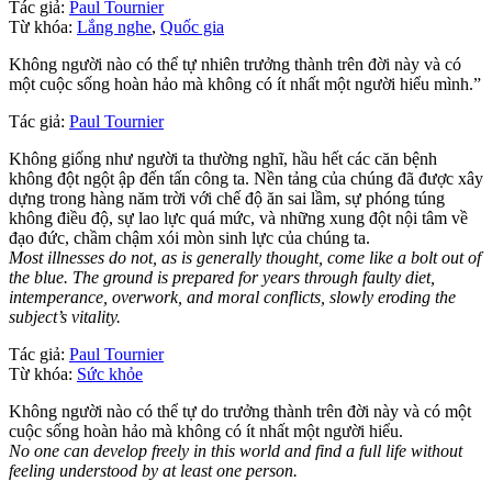
Tác giả:
Paul Tournier
Từ khóa:
Lắng nghe
,
Quốc gia
Không người nào có thể tự nhiên trưởng thành trên đời này và có
một cuộc sống hoàn hảo mà không có ít nhất một người hiểu mình.”
Tác giả:
Paul Tournier
Không giống như người ta thường nghĩ, hầu hết các căn bệnh
không đột ngột ập đến tấn công ta. Nền tảng của chúng đã được xây
dựng trong hàng năm trời với chế độ ăn sai lầm, sự phóng túng
không điều độ, sự lao lực quá mức, và những xung đột nội tâm về
đạo đức, chầm chậm xói mòn sinh lực của chúng ta.
Most illnesses do not, as is generally thought, come like a bolt out of
the blue. The ground is prepared for years through faulty diet,
intemperance, overwork, and moral conflicts, slowly eroding the
subject’s vitality.
Tác giả:
Paul Tournier
Từ khóa:
Sức khỏe
Không người nào có thể tự do trưởng thành trên đời này và có một
cuộc sống hoàn hảo mà không có ít nhất một người hiểu.
No one can develop freely in this world and find a full life without
feeling understood by at least one person.