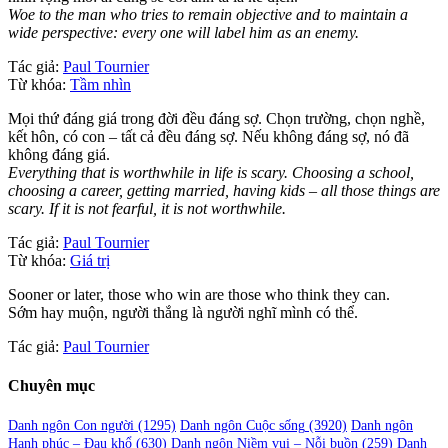
Woe to the man who tries to remain objective and to maintain a
wide perspective: every one will label him as an enemy.
Tác giả:
Paul Tournier
Từ khóa:
Tầm nhìn
Mọi thứ đáng giá trong đời đều đáng sợ. Chọn trường, chọn nghề,
kết hôn, có con – tất cả đều đáng sợ. Nếu không đáng sợ, nó đã
không đáng giá.
Everything that is worthwhile in life is scary. Choosing a school,
choosing a career, getting married, having kids – all those things are
scary. If it is not fearful, it is not worthwhile.
Tác giả:
Paul Tournier
Từ khóa:
Giá trị
Sooner or later, those who win are those who think they can.
Sớm hay muộn, người thắng là người nghĩ mình có thể.
Tác giả:
Paul Tournier
Chuyên mục
Danh ngôn Con người
(1295)
Danh ngôn Cuộc sống
(3920)
Danh ngôn
Hạnh phúc – Đau khổ
(630)
Danh ngôn Niềm vui – Nỗi buồn
(259)
Danh