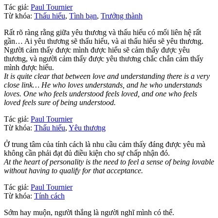
Tác giả:
Paul Tournier
Từ khóa:
Thấu hiểu
,
Tình bạn
,
Trưởng thành
Rất rõ ràng rằng giữa yêu thương và thấu hiếu có mối liên hệ rất
gần… Ai yêu thương sẽ thấu hiểu, và ai thấu hiểu sẽ yêu thương.
Người cảm thấy được mình được hiểu sẽ cảm thấy được yêu
thương, và người cảm thấy được yêu thương chắc chắn cảm thấy
mình được hiểu.
It is quite clear that between love and understanding there is a very
close link… He who loves understands, and he who understands
loves. One who feels understood feels loved, and one who feels
loved feels sure of being understood.
Tác giả:
Paul Tournier
Từ khóa:
Thấu hiểu
,
Yêu thương
Ở trung tâm của tính cách là nhu cầu cảm thấy đáng được yêu mà
không cần phải đạt đủ điều kiện cho sự chấp nhận đó.
At the heart of personality is the need to feel a sense of being lovable
without having to qualify for that acceptance.
Tác giả:
Paul Tournier
Từ khóa:
Tính cách
Sớm hay muộn, người thắng là người nghĩ mình có thể.