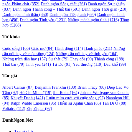
ngôn Phẩm chất
(352)
Danh ngôn Sống chết
(261)
Danh ngôn Sự nghiệp
(837)
Danh ngôn Thành công – Thất bại
(501)
Danh ngôn Thời gian
(210)
Danh ngôn Tinh thần
(350)
Danh ngôn Tiếng anh
(670)
Danh ngôn Tình
bạn
(456)
Danh ngôn Tình yêu
(1231)
Những mảnh ngôn tình
(1716)
Tổng
hợp
(5208)
Từ khóa
Cuộc sống
(166)
Giấc mơ
(84)
Hành động
(114)
Hạnh phúc
(211)
Những
câu nói hay về cuộc sống
(124)
Những câu nói hay về tình yêu
(164)
Những trích dẫn hay
(157)
Sự thật
(79)
Thay đổi
(90)
Thành công
(188)
Thất bại
(79)
Tình yêu
(241)
Tự Do
(91)
Yêu thương
(119)
Đau khổ
(99)
Tác giả
Albert Camus
(87)
Benjamin Franklin
(100)
Brian Tracy
(86)
Diệp Lạc Vô
Tâm
(92)
Hồ Chí Minh
(119)
Jim Rohn
(164)
Johann Wolfgang von Goethe
(85)
Khuyết Danh
(1421)
Luôn mỉm cười với cuộc sống
(92)
Napoleon Hill
(94)
Ralph Waldo Emerson
(96)
Thiền sư Ajahn Chah
(85)
Tân Di Ổ
(88)
Voltaire
(112)
Zig Ziglar
(97)
DanhNgon.Net
Trang chủ