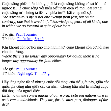
Cuộc sống phiêu lưu không phải là cuộc sống không có sợ hãi, mà
ngược lại, là cuộc sống với hiểu biết toàn diện về mọi loại sợ hãi,
cuộc sống mà chúng ta tiến về phía trước bất chấp nỗi sợ.
The adventurous life is not one exempt from fear, but on the
contrary, one that is lived in full knowledge of fears of all kinds, one
in which we go forward in spite of our fears.
Tác giả:
Paul Tournier
Từ khóa:
Phiêu lưu
,
Sợ hãi
Khi không còn cơ hội nào cho nghi ngờ, cũng không còn cơ hội nào
cho tin tưởng.
Where there is no longer any opportunity for doubt, there is no
longer any opportunity for faith either.
Tác giả:
Paul Tournier
Từ khóa:
Nghi ngờ
,
Tin tưởng
Hãy lắng nghe tất cả những cuộc đối thoại của thế giới này, giữa các
quốc gia cũng như giữa các cá nhân. Chúng hầu như là những cuộc
đối thoại của người điếc.
Listen to all the conversations of our world, between nations as well
as between individuals. They are, for the most part, dialogues of the
deaf.