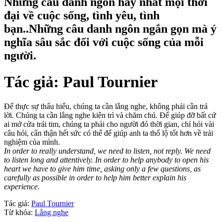
Những câu danh ngôn hay nhất mọi thời
đại về cuộc sống, tình yêu, tình
bạn..Những câu danh ngôn ngắn gọn mà ý
nghĩa sâu sắc đối với cuộc sống của mỗi
người.
Tác giả:
Paul Tournier
Để thực sự thấu hiểu, chúng ta cần lắng nghe, không phải cần trả
lời. Chúng ta cần lắng nghe kiên trì và chăm chú. Để giúp đỡ bất cứ
ai mở cửa trái tim, chúng ta phải cho người đó thời gian, chỉ hỏi vài
câu hỏi, cẩn thận hết sức có thể để giúp anh ta thổ lộ tốt hơn về trải
nghiệm của mình.
In order to really understand, we need to listen, not reply. We need
to listen long and attentively. In order to help anybody to open his
heart we have to give him time, asking only a few questions, as
carefully as possible in order to help him better explain his
experience.
Tác giả:
Paul Tournier
Từ khóa:
Lắng nghe