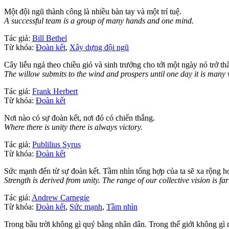
Một đội ngũ thành công là nhiều bàn tay và một trí tuệ.
A successful team is a group of many hands and one mind.
Tác giả:
Bill Bethel
Từ khóa:
Đoàn kết
,
Xây dựng đội ngũ
Cây liễu ngả theo chiều gió và sinh trưởng cho tới một ngày nó trở t
The willow submits to the wind and prospers until one day it is many 
Tác giả:
Frank Herbert
Từ khóa:
Đoàn kết
Nơi nào có sự đoàn kết, nơi đó có chiến thắng.
Where there is unity there is always victory.
Tác giả:
Publilius Syrus
Từ khóa:
Đoàn kết
Sức mạnh đến từ sự đoàn kết. Tầm nhìn tổng hợp của ta sẽ xa rộng h
Strength is derived from unity. The range of our collective vision is f
Tác giả:
Andrew Carnegie
Từ khóa:
Đoàn kết
,
Sức mạnh
,
Tầm nhìn
Trong bầu trời không gì quý bằng nhân dân. Trong thế giới không gì