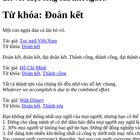
Từ khóa: Đoàn kết
Một con ngựa đau cả tàu bỏ vỏ.
Tác giả:
Tục ngữ Việt Nam
Từ khóa:
Đoàn kết
Đoàn kết, đoàn kết, đại đoàn kết. Thành công, thành công, đại thành
Tác giả:
Hồ Chí Minh
Từ khóa:
Đoàn kết
,
Thành công
Tất cả thành tựu của chúng tôi đều nhờ vào nỗ lực chung.
Whatever we accomplish is due to the combined effort.
Tác giả:
Walt Disney
Từ khóa:
Đoàn kết
,
Thành tựu
Bạn không thể thống nhất suy nghĩ của mọi người, nhưng bạn có thể
1. Đừng cho rằng mình sẽ có thể đảm bảo điều mọi người suy nghĩ là 
2. 30% mọi người sẽ không bao giờ tin bạn. Đừng để đồng nghiệp và c
3. Dễ dàng hơn nhiều khi thống nhất cả công ty dưới một mục tiêu ch
You cannot unify everyone’s thoughts, but you can unify everyone t