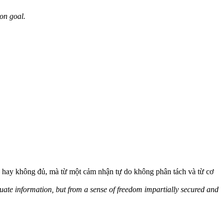
on goal.
ía hay không đủ, mà từ một cảm nhận tự do không phân tách và từ cơ
equate information, but from a sense of freedom impartially secured and