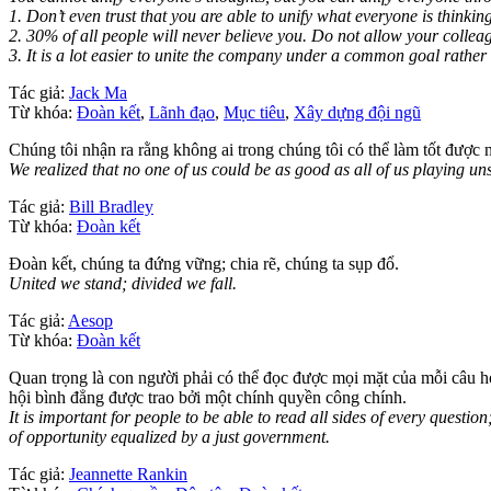
1. Don’t even trust that you are able to unify what everyone is thinking;
2. 30% of all people will never believe you. Do not allow your colle
3. It is a lot easier to unite the company under a common goal rathe
Tác giả:
Jack Ma
Từ khóa:
Đoàn kết
,
Lãnh đạo
,
Mục tiêu
,
Xây dựng đội ngũ
Chúng tôi nhận ra rằng không ai trong chúng tôi có thể làm tốt được 
We realized that no one of us could be as good as all of us playing uns
Tác giả:
Bill Bradley
Từ khóa:
Đoàn kết
Đoàn kết, chúng ta đứng vững; chia rẽ, chúng ta sụp đổ.
United we stand; divided we fall.
Tác giả:
Aesop
Từ khóa:
Đoàn kết
Quan trọng là con người phải có thể đọc được mọi mặt của mỗi câu h
hội bình đẳng được trao bởi một chính quyền công chính.
It is important for people to be able to read all sides of every quest
of opportunity equalized by a just government.
Tác giả:
Jeannette Rankin