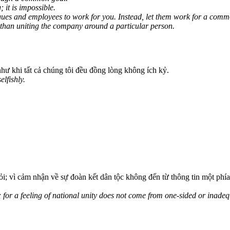
 it is impossible.
agues and employees to work for you. Instead, let them work for a comm
r than uniting the company around a particular person.
như khi tất cả chúng tôi đều đồng lòng không ích kỷ.
elfishly.
ỏi; vì cảm nhận về sự đoàn kết dân tộc không đến từ thông tin một ph
ion; for a feeling of national unity does not come from one-sided or inad