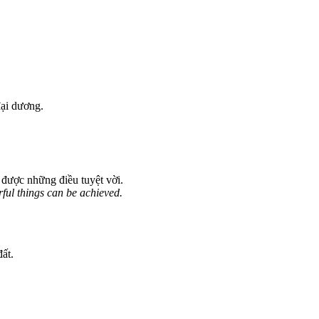
đại dương.
 được những điều tuyệt vời.
ful things can be achieved.
đất.