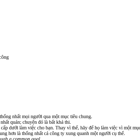
 công
 thống nhất mọi người qua một mục tiêu chung.
nhất quán; chuyện đó là bất khả thi.
ấp dưới làm việc cho bạn. Thay vì thế, hãy để họ làm việc vì một mục
ung hơn là thống nhất cả công ty xung quanh một người cụ thể.
hrough a common goal.