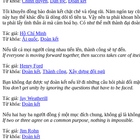
Từ khóa:
Chính quyền
,
Dân tộc
,
Đoàn kết
Tôi khuyên đồng bào đoàn kết chặt chẽ và rộng rãi. Năm ngón tay cũn
này hay thế khác đều là dòng dõi tổ tiên ta. Vậy nên ta phải khoan hồ
ta phải lấy tình thân ái mà cảm hoá họ. Có như thế mới thành đại đoàn 
Tác giả:
Hồ Chí Minh
Từ khóa:
Ái quốc
,
Đoàn kết
Nếu tất cả mọi người cùng nhau tiến lên, thành công sẽ tự đến.
If everyone is moving forward together, then success takes care of itsel
Tác giả:
Henry Ford
Từ khóa:
Đoàn kết
,
Thành công
,
Xây dựng đội ngũ
Bạn không đạt được sự đoàn kết nếu lờ đi những câu hỏi phải đối mặt
You don’t get unity by ignoring the questions that have to be faced.
Tác giả:
Jay Weatherill
Từ khóa:
Đoàn kết
Nếu hai hay ba người đồng ý một mục đích chung, không gì là không
If two or three agree on a common purpose, nothing is impossible.
Tác giả:
Jim Rohn
Từ khóa:
Đoàn kết