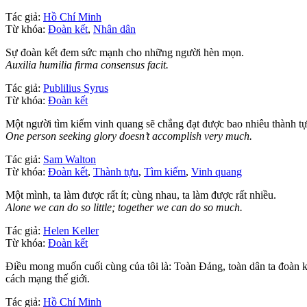
Tác giả:
Hồ Chí Minh
Từ khóa:
Đoàn kết
,
Nhân dân
Sự đoàn kết đem sức mạnh cho những người hèn mọn.
Auxilia humilia firma consensus facit.
Tác giả:
Publilius Syrus
Từ khóa:
Đoàn kết
Một người tìm kiếm vinh quang sẽ chẳng đạt được bao nhiêu thành tự
One person seeking glory doesn’t accomplish very much.
Tác giả:
Sam Walton
Từ khóa:
Đoàn kết
,
Thành tựu
,
Tìm kiếm
,
Vinh quang
Một mình, ta làm được rất ít; cùng nhau, ta làm được rất nhiều.
Alone we can do so little; together we can do so much.
Tác giả:
Helen Keller
Từ khóa:
Đoàn kết
Điều mong muốn cuối cùng của tôi là: Toàn Đảng, toàn dân ta đoàn 
cách mạng thế giới.
Tác giả:
Hồ Chí Minh