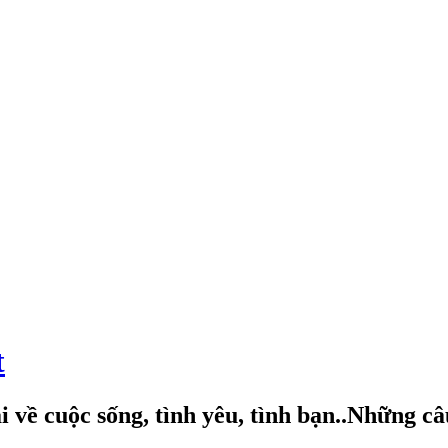
t
 về cuộc sống, tình yêu, tình bạn..Những c