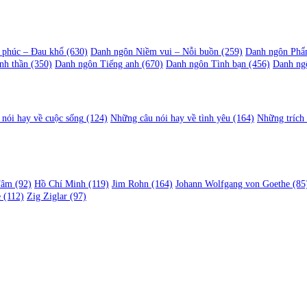
 phúc – Đau khổ
(630)
Danh ngôn Niềm vui – Nỗi buồn
(259)
Danh ngôn Phẩ
nh thần
(350)
Danh ngôn Tiếng anh
(670)
Danh ngôn Tình bạn
(456)
Danh ng
nói hay về cuộc sống
(124)
Những câu nói hay về tình yêu
(164)
Những trích
Tâm
(92)
Hồ Chí Minh
(119)
Jim Rohn
(164)
Johann Wolfgang von Goethe
(85
e
(112)
Zig Ziglar
(97)