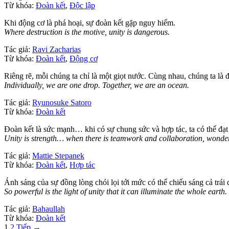
Từ khóa:
Đoàn kết
,
Độc lập
Khi động cơ là phá hoại, sự đoàn kết gặp nguy hiểm.
Where destruction is the motive, unity is dangerous.
Tác giả:
Ravi Zacharias
Từ khóa:
Đoàn kết
,
Động cơ
Riêng rẽ, mỗi chúng ta chỉ là một giọt nước. Cùng nhau, chúng ta là 
Individually, we are one drop. Together, we are an ocean.
Tác giả:
Ryunosuke Satoro
Từ khóa:
Đoàn kết
Đoàn kết là sức mạnh… khi có sự chung sức và hợp tác, ta có thể đạt
Unity is strength… when there is teamwork and collaboration, wonder
Tác giả:
Mattie Stepanek
Từ khóa:
Đoàn kết
,
Hợp tác
Ánh sáng của sự đồng lòng chói lọi tới mức có thể chiếu sáng cả trái 
So powerful is the light of unity that it can illuminate the whole earth.
Tác giả:
Bahaullah
Từ khóa:
Đoàn kết
Phân
1
2
Tiếp →