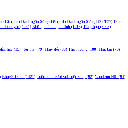
m chất
(352)
Danh ngôn Sống chết
(261)
Danh ngôn Sự nghiệp
(837)
Danh
ôn Tình yêu
(1231)
Những mảnh ngôn tình
(1716)
Tổng hợp
(5208)
 dẫn hay
(157)
Sự thật
(79)
Thay đổi
(90)
Thành công
(188)
Thất bại
(79)
)
Khuyết Danh
(1421)
Luôn mỉm cười với cuộc sống
(92)
Napoleon Hill
(94)