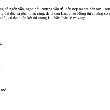
g có ngón vắn, ngón dài. Nhưng vắn dài đều họp lại nơi bàn tay. Tron
ng đại độ. Ta phải nhận rằng, đã là con Lạc, cháu Hồng thì ai cũng có 
kết, có đại đoàn kết thì tương lai chắc chắc sẽ vẻ vang.
f.
.
 thể.