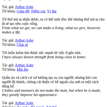
Tác giả:
Arthur Ashe
Từ khóa:
Giúp đỡ
,
Niềm vui
,
Vị tha
Từ thứ mà ta nhận được, ta có thể sinh tồn; thế nhưng thứ mà ta cho
đi sẽ tạo nên cuộc sống.
From what we get, we can make a living; what we give, however,
makes a life.
Tác giả:
Arthur Ashe
Từ khóa:
Chia sẻ
Tôi luôn luôm tìm được sức mạnh từ việc ở gần nhà.
I have always drawn strength from being close to home.
Tác giả:
Arthur Ashe
Từ khóa:
Mái ấm
Quần áo và cách cư xử không tạo ra con người; nhưng khi con
người đã thành, chúng cải thiện vẻ bề ngoài của anh ta một cách
đáng kể.
Clothes and manners do not make the man; but when he is made,
they greatly improve his appearance.
Tác giả:
Arthur Ashe