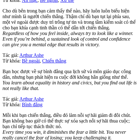
Từ khóa:
Ăn mặc
,
Bề ngoài
,
Xử thế
Cho dù bên trong bạn cảm thấy thế nào, hãy luôn luôn biểu hiện
như mình là người chiến thắng. Thậm chí dù bạn tụt lại phía sau,
một vẻ ngoài được duy trì trông tự tin và trong tầm kiểm soát có thể
cho bạn khía cạnh tinh thần có thể dẫn tới chiến thắng.
Regardless of how you feel inside, always try to look like a winner.
Even if you’re behind, a sustained look of control and confidence
can give you a mental edge that results in victory.
Tác giả:
Arthur Ashe
Từ khóa:
Bề ngoài
,
Chiến thắng
Bạn học được về sự bình đẳng qua lịch sử và môn giáo dục công
dân, nhưng bạn phát hiện ra cuộc đời không hẳn giống như thế.
You learn about equality in history and civics, but you find out life is
not really like that.
Tác giả:
Arthur Ashe
Từ khóa:
Bình đẳng
Mỗi khi bạn chiến thắng, điều đó làm nỗi sợ hãi giảm đi đôi chút.
Bạn không bao giờ có thể thực sự xóa sạch nỗi sợ hãi thua cuộc;
bạn chỉ tiếp tục thách thức nó.
Every time you win, it diminishes the fear a little bit. You never
really cancel the fear of losing; you keep challenging it.