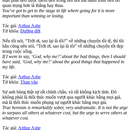
Bạn phải đến được điểm đến trong đời nơi mà hành trình đến đó
quan trọng hơn là thắng hay thua.
You’ve got to get to the stage in life where going for it is more
important than winning or losing.
Tác giả:
Arthur Ashe
Từ khóa:
Đường đời
Nếu tôi nói, “Trời ơi, sao lại là tôi?” về những chuyện tồi tệ, thì tôi
hẳn cũng nên nói, “Trời ơi, sao lại là tôi” về những chuyện tốt đẹp
trong cuộc sống.
If I were to say, ‘God, why me?’ about the bad things, then I should
have said, ‘God, why me?’ about the good things that happened in
my life.
Tác giả:
Arthur Ashe
Từ khóa:
Than vãn
Sự anh hùng thật sự rất chính chắn, và rất không kịch tính. Đó
không phải là thôi thúc muốn vượt qua người khác bằng mọi giá,
mà là thôi thúc muốn phụng sự người khác bằng mọi giá.
True heroism is remarkably sober, very undramatic. It is not the urge
to surpass all others at whatever cost, but the urge to serve others at
whatever cost.
Tác giả:
Arthur Ashe