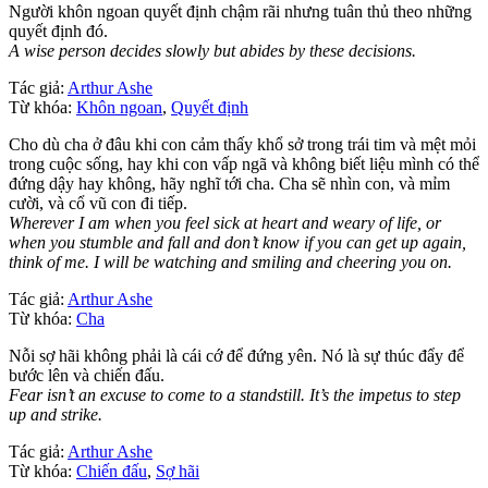
Người khôn ngoan quyết định chậm rãi nhưng tuân thủ theo những
quyết định đó.
A wise person decides slowly but abides by these decisions.
Tác giả:
Arthur Ashe
Từ khóa:
Khôn ngoan
,
Quyết định
Cho dù cha ở đâu khi con cảm thấy khổ sở trong trái tim và mệt mỏi
trong cuộc sống, hay khi con vấp ngã và không biết liệu mình có thể
đứng dậy hay không, hãy nghĩ tới cha. Cha sẽ nhìn con, và mỉm
cười, và cổ vũ con đi tiếp.
Wherever I am when you feel sick at heart and weary of life, or
when you stumble and fall and don’t know if you can get up again,
think of me. I will be watching and smiling and cheering you on.
Tác giả:
Arthur Ashe
Từ khóa:
Cha
Nỗi sợ hãi không phải là cái cớ để đứng yên. Nó là sự thúc đẩy để
bước lên và chiến đấu.
Fear isn’t an excuse to come to a standstill. It’s the impetus to step
up and strike.
Tác giả:
Arthur Ashe
Từ khóa:
Chiến đấu
,
Sợ hãi