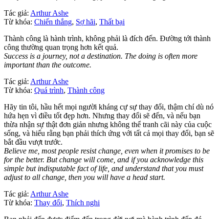
Tác giả:
Arthur Ashe
Từ khóa:
Chiến thắng
,
Sợ hãi
,
Thất bại
Thành công là hành trình, không phải là đích đến. Đường tới thành
công thường quan trọng hơn kết quả.
Success is a journey, not a destination. The doing is often more
important than the outcome.
Tác giả:
Arthur Ashe
Từ khóa:
Quá trình
,
Thành công
Hãy tin tôi, hầu hết mọi người kháng cự sự thay đổi, thậm chí dù nó
hứa hẹn vì điều tốt đẹp hơn. Nhưng thay đổi sẽ đến, và nếu bạn
thừa nhận sự thật đơn giản nhưng không thể tranh cãi này của cuộc
sống, và hiểu rằng bạn phải thích ứng với tất cả mọi thay đổi, bạn sẽ
bắt đầu vượt trước.
Believe me, most people resist change, even when it promises to be
for the better. But change will come, and if you acknowledge this
simple but indisputable fact of life, and understand that you must
adjust to all change, then you will have a head start.
Tác giả:
Arthur Ashe
Từ khóa:
Thay đổi
,
Thích nghi