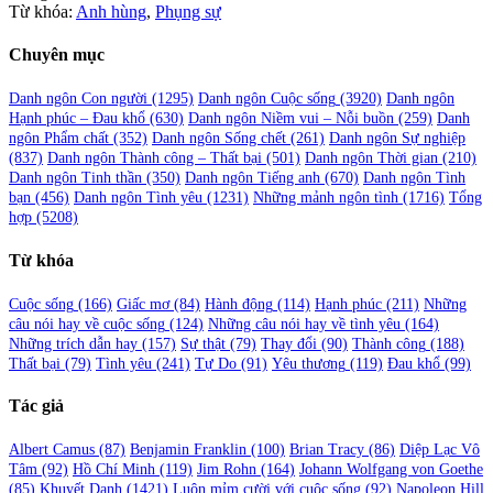
Từ khóa:
Anh hùng
,
Phụng sự
Chuyên mục
Danh ngôn Con người
(1295)
Danh ngôn Cuộc sống
(3920)
Danh ngôn
Hạnh phúc – Đau khổ
(630)
Danh ngôn Niềm vui – Nỗi buồn
(259)
Danh
ngôn Phẩm chất
(352)
Danh ngôn Sống chết
(261)
Danh ngôn Sự nghiệp
(837)
Danh ngôn Thành công – Thất bại
(501)
Danh ngôn Thời gian
(210)
Danh ngôn Tinh thần
(350)
Danh ngôn Tiếng anh
(670)
Danh ngôn Tình
bạn
(456)
Danh ngôn Tình yêu
(1231)
Những mảnh ngôn tình
(1716)
Tổng
hợp
(5208)
Từ khóa
Cuộc sống
(166)
Giấc mơ
(84)
Hành động
(114)
Hạnh phúc
(211)
Những
câu nói hay về cuộc sống
(124)
Những câu nói hay về tình yêu
(164)
Những trích dẫn hay
(157)
Sự thật
(79)
Thay đổi
(90)
Thành công
(188)
Thất bại
(79)
Tình yêu
(241)
Tự Do
(91)
Yêu thương
(119)
Đau khổ
(99)
Tác giả
Albert Camus
(87)
Benjamin Franklin
(100)
Brian Tracy
(86)
Diệp Lạc Vô
Tâm
(92)
Hồ Chí Minh
(119)
Jim Rohn
(164)
Johann Wolfgang von Goethe
(85)
Khuyết Danh
(1421)
Luôn mỉm cười với cuộc sống
(92)
Napoleon Hill