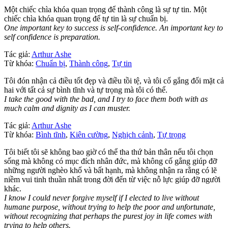
Một chiếc chìa khóa quan trọng để thành công là sự tự tin. Một
chiếc chìa khóa quan trọng để tự tin là sự chuẩn bị.
One important key to success is self-confidence. An important key to
self confidence is preparation.
Tác giả:
Arthur Ashe
Từ khóa:
Chuẩn bị
,
Thành công
,
Tự tin
Tôi đón nhận cả điều tốt đẹp và điều tồi tệ, và tôi cố gắng đối mặt cả
hai với tất cả sự bình tĩnh và tự trọng mà tôi có thể.
I take the good with the bad, and I try to face them both with as
much calm and dignity as I can muster.
Tác giả:
Arthur Ashe
Từ khóa:
Bình tĩnh
,
Kiên cường
,
Nghịch cảnh
,
Tự trọng
Tôi biết tôi sẽ không bao giờ có thể tha thứ bản thân nếu tôi chọn
sống mà không có mục đích nhân đức, mà không cố gắng giúp đỡ
những người nghèo khổ và bất hạnh, mà không nhận ra rằng có lẽ
niềm vui tinh thuần nhất trong đời đến từ việc nỗ lực giúp đỡ người
khác.
I know I could never forgive myself if I elected to live without
humane purpose, without trying to help the poor and unfortunate,
without recognizing that perhaps the purest joy in life comes with
trying to help others.