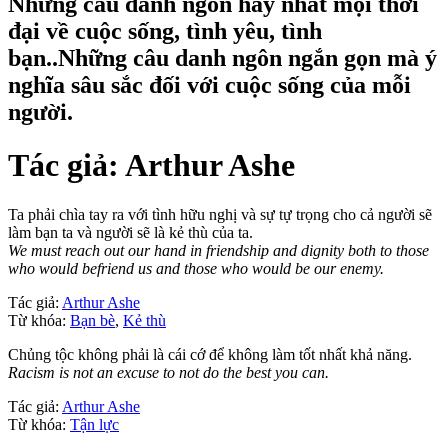
Những câu danh ngôn hay nhất mọi thời
đại về cuộc sống, tình yêu, tình
bạn..Những câu danh ngôn ngắn gọn mà ý
nghĩa sâu sắc đối với cuộc sống của mỗi
người.
Tác giả:
Arthur Ashe
Ta phải chìa tay ra với tình hữu nghị và sự tự trọng cho cả người sẽ
làm bạn ta và người sẽ là kẻ thù của ta.
We must reach out our hand in friendship and dignity both to those
who would befriend us and those who would be our enemy.
Tác giả:
Arthur Ashe
Từ khóa:
Bạn bè
,
Kẻ thù
Chủng tộc không phải là cái cớ để không làm tốt nhất khả năng.
Racism is not an excuse to not do the best you can.
Tác giả:
Arthur Ashe
Từ khóa:
Tận lực