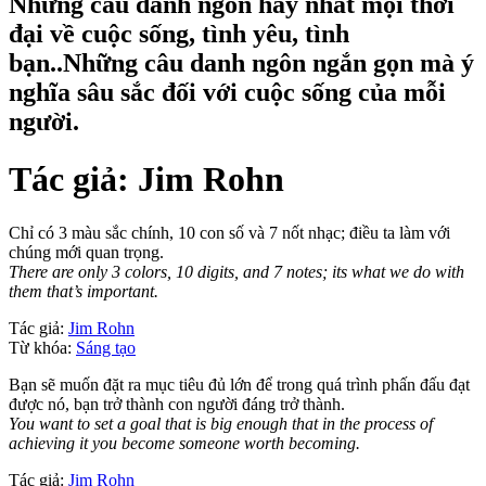
Những câu danh ngôn hay nhất mọi thời
đại về cuộc sống, tình yêu, tình
bạn..Những câu danh ngôn ngắn gọn mà ý
nghĩa sâu sắc đối với cuộc sống của mỗi
người.
Tác giả:
Jim Rohn
Chỉ có 3 màu sắc chính, 10 con số và 7 nốt nhạc; điều ta làm với
chúng mới quan trọng.
There are only 3 colors, 10 digits, and 7 notes; its what we do with
them that’s important.
Tác giả:
Jim Rohn
Từ khóa:
Sáng tạo
Bạn sẽ muốn đặt ra mục tiêu đủ lớn để trong quá trình phấn đấu đạt
được nó, bạn trở thành con người đáng trở thành.
You want to set a goal that is big enough that in the process of
achieving it you become someone worth becoming.
Tác giả:
Jim Rohn