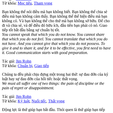
Từ khóa:
Mục tiêu
,
Tham vọng
Bạn không thể nói điều mà bạn không biết. Bạn không thể chia sẻ
điều mà bạn không cảm thấy. Bạn không thể thể hiện điều mà bạn
không có. Và bạn không thể cho thứ mà bạn không sở hữu. Để cho
đi và chia sẻ, và để điều đó hữu ích, đầu tiên bạn phải có nó. Giao
tiếp tốt bắt đầu bằng sự chuẩn bị tốt.
You cannot speak that which you do not know. You cannot share
that which you do not feel. You cannot translate that which you do
not have. And you cannot give that which you do not possess. To
give it and to share it, and for it to be effective, you first need to have
it. Good communication starts with good preparation.
Tác giả:
Jim Rohn
Từ khóa:
Chuẩn bị
,
Giao tiếp
Chúng ta đều phải chịu đựng một trong hai thứ: sự đau đớn của kỷ
luật hay sự đau đớn của hối tiếc hoặc thất vọng.
We must all suffer one of two things: the pain of discipline or the
pain of regret or disappointment.
Tác giả:
Jim Rohn
Từ khóa:
Kỷ luật
,
Nuối tiếc
,
Thất vọng
Động lực là thứ giúp bạn bắt đầu. Thói quen là thứ giúp bạn tiếp