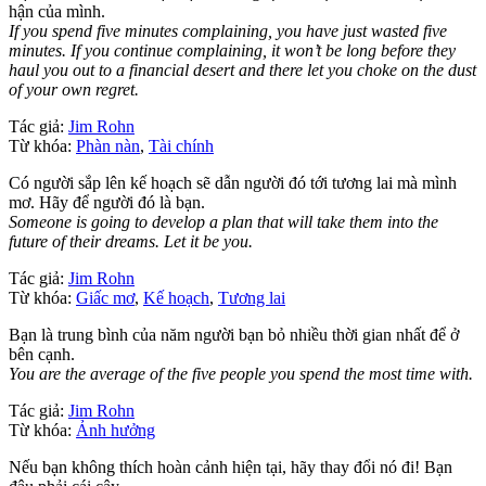
hận của mình.
If you spend five minutes complaining, you have just wasted five
minutes. If you continue complaining, it won’t be long before they
haul you out to a financial desert and there let you choke on the dust
of your own regret.
Tác giả:
Jim Rohn
Từ khóa:
Phàn nàn
,
Tài chính
Có người sắp lên kế hoạch sẽ dẫn người đó tới tương lai mà mình
mơ. Hãy để người đó là bạn.
Someone is going to develop a plan that will take them into the
future of their dreams. Let it be you.
Tác giả:
Jim Rohn
Từ khóa:
Giấc mơ
,
Kế hoạch
,
Tương lai
Bạn là trung bình của năm người bạn bỏ nhiều thời gian nhất để ở
bên cạnh.
You are the average of the five people you spend the most time with.
Tác giả:
Jim Rohn
Từ khóa:
Ảnh hưởng
Nếu bạn không thích hoàn cảnh hiện tại, hãy thay đổi nó đi! Bạn