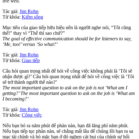
live well.
Tác giả:
Jim Rohn
Từ khóa:
Kiếm sống
Mục tiêu của giao tiếp hữu hiệu nên là người nghe nói, “Tôi cũng
thế!” thay vì “Thế thì sao chứ?”
The goal of effective communication should be for listeners to say,
‘Me, too!’ versus ‘So what?’
Tác giả:
Jim Rohn
Từ khóa:
Giao tiếp
Câu hỏi quan trọng nhất để hỏi về công việc không phải là ‘Tôi sẽ
nhận được gì?’ Câu hỏi quan trọng nhất để hỏi về công việc là ‘Tôi
sẽ trở thành người thế nào?’
The most important question to ask on the job is not ‘What am I
getting?’ The most important question to ask on the job is ‘What am
I becoming?’
Tác giả:
Jim Rohn
Từ khóa:
Công việc
Nếu bạn bỏ ra năm phút để phàn nàn, bạn đã lãng phí năm phút.
Nếu bạn tiếp tục phàn nàn, sẽ chẳng mất lâu để chúng lôi bạn ra sa
mạc tài chính và bỏ mặc bạn ở đó nghẹn cát bụi của chính sự hối