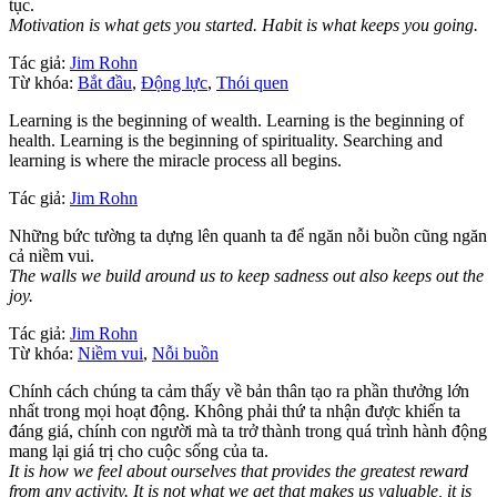
tục.
Motivation is what gets you started. Habit is what keeps you going.
Tác giả:
Jim Rohn
Từ khóa:
Bắt đầu
,
Động lực
,
Thói quen
Learning is the beginning of wealth. Learning is the beginning of
health. Learning is the beginning of spirituality. Searching and
learning is where the miracle process all begins.
Tác giả:
Jim Rohn
Những bức tường ta dựng lên quanh ta để ngăn nỗi buồn cũng ngăn
cả niềm vui.
The walls we build around us to keep sadness out also keeps out the
joy.
Tác giả:
Jim Rohn
Từ khóa:
Niềm vui
,
Nỗi buồn
Chính cách chúng ta cảm thấy về bản thân tạo ra phần thưởng lớn
nhất trong mọi hoạt động. Không phải thứ ta nhận được khiến ta
đáng giá, chính con người mà ta trở thành trong quá trình hành động
mang lại giá trị cho cuộc sống của ta.
It is how we feel about ourselves that provides the greatest reward
from any activity. It is not what we get that makes us valuable, it is