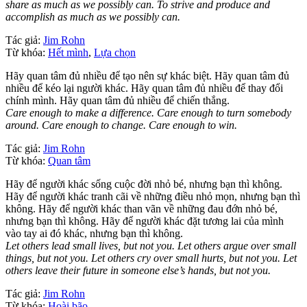
share as much as we possibly can. To strive and produce and
accomplish as much as we possibly can.
Tác giả:
Jim Rohn
Từ khóa:
Hết mình
,
Lựa chọn
Hãy quan tâm đủ nhiều để tạo nên sự khác biệt. Hãy quan tâm đủ
nhiều để kéo lại người khác. Hãy quan tâm đủ nhiều để thay đổi
chính mình. Hãy quan tâm đủ nhiều để chiến thắng.
Care enough to make a difference. Care enough to turn somebody
around. Care enough to change. Care enough to win.
Tác giả:
Jim Rohn
Từ khóa:
Quan tâm
Hãy để người khác sống cuộc đời nhỏ bé, nhưng bạn thì không.
Hãy để người khác tranh cãi về những điều nhỏ mọn, nhưng bạn thì
không. Hãy để người khác than vãn về những đau đớn nhỏ bé,
nhưng bạn thì không. Hãy để người khác đặt tương lai của mình
vào tay ai đó khác, nhưng bạn thì không.
Let others lead small lives, but not you. Let others argue over small
things, but not you. Let others cry over small hurts, but not you. Let
others leave their future in someone else’s hands, but not you.
Tác giả:
Jim Rohn
Từ khóa:
Hoài bão