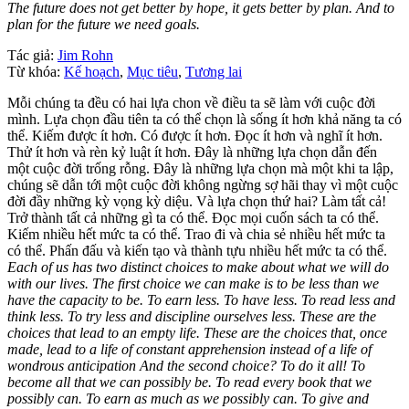
The future does not get better by hope, it gets better by plan. And to
plan for the future we need goals.
Tác giả:
Jim Rohn
Từ khóa:
Kế hoạch
,
Mục tiêu
,
Tương lai
Mỗi chúng ta đều có hai lựa chon về điều ta sẽ làm với cuộc đời
mình. Lựa chọn đầu tiên ta có thể chọn là sống ít hơn khả năng ta có
thể. Kiếm được ít hơn. Có được ít hơn. Đọc ít hơn và nghĩ ít hơn.
Thử ít hơn và rèn kỷ luật ít hơn. Đây là những lựa chọn dẫn đến
một cuộc đời trống rỗng. Đây là những lựa chọn mà một khi ta lập,
chúng sẽ dẫn tới một cuộc đời không ngừng sợ hãi thay vì một cuộc
đời đầy những kỳ vọng kỳ diệu. Và lựa chọn thứ hai? Làm tất cả!
Trở thành tất cả những gì ta có thể. Đọc mọi cuốn sách ta có thể.
Kiếm nhiều hết mức ta có thể. Trao đi và chia sẻ nhiều hết mức ta
có thể. Phấn đấu và kiến tạo và thành tựu nhiều hết mức ta có thể.
Each of us has two distinct choices to make about what we will do
with our lives. The first choice we can make is to be less than we
have the capacity to be. To earn less. To have less. To read less and
think less. To try less and discipline ourselves less. These are the
choices that lead to an empty life. These are the choices that, once
made, lead to a life of constant apprehension instead of a life of
wondrous anticipation And the second choice? To do it all! To
become all that we can possibly be. To read every book that we
possibly can. To earn as much as we possibly can. To give and