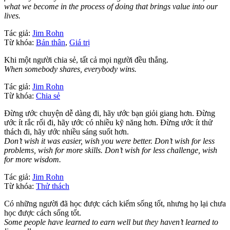
what we become in the process of doing that brings value into our
lives.
Tác giả:
Jim Rohn
Từ khóa:
Bản thân
,
Giá trị
Khi một người chia sẻ, tất cả mọi người đều thắng.
When somebody shares, everybody wins.
Tác giả:
Jim Rohn
Từ khóa:
Chia sẻ
Đừng ước chuyện dễ dàng đi, hãy ước bạn giỏi giang hơn. Đừng
ước ít rắc rối đi, hãy ước có nhiều kỹ năng hơn. Đừng ước ít thử
thách đi, hãy ước nhiều sáng suốt hơn.
Don’t wish it was easier, wish you were better. Don’t wish for less
problems, wish for more skills. Don’t wish for less challenge, wish
for more wisdom.
Tác giả:
Jim Rohn
Từ khóa:
Thử thách
Có những người đã học được cách kiếm sống tốt, nhưng họ lại chưa
học được cách sống tốt.
Some people have learned to earn well but they haven’t learned to