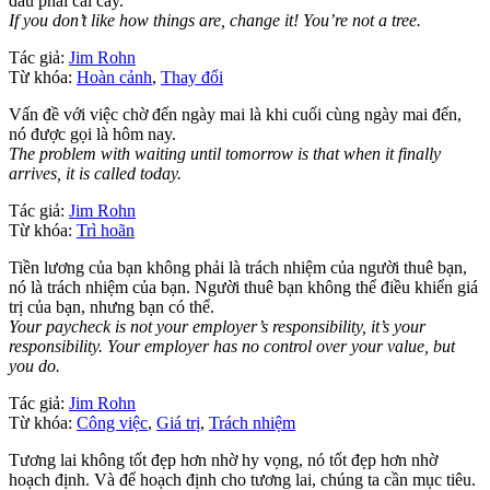
đâu phải cái cây.
If you don’t like how things are, change it! You’re not a tree.
Tác giả:
Jim Rohn
Từ khóa:
Hoàn cảnh
,
Thay đổi
Vấn đề với việc chờ đến ngày mai là khi cuối cùng ngày mai đến,
nó được gọi là hôm nay.
The problem with waiting until tomorrow is that when it finally
arrives, it is called today.
Tác giả:
Jim Rohn
Từ khóa:
Trì hoãn
Tiền lương của bạn không phải là trách nhiệm của người thuê bạn,
nó là trách nhiệm của bạn. Người thuê bạn không thể điều khiển giá
trị của bạn, nhưng bạn có thể.
Your paycheck is not your employer’s responsibility, it’s your
responsibility. Your employer has no control over your value, but
you do.
Tác giả:
Jim Rohn
Từ khóa:
Công việc
,
Giá trị
,
Trách nhiệm
Tương lai không tốt đẹp hơn nhờ hy vọng, nó tốt đẹp hơn nhờ
hoạch định. Và để hoạch định cho tương lai, chúng ta cần mục tiêu.