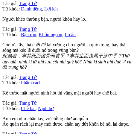
Tác giả:
Trang Tử
Từ khóa:
Danh tiếng
,
Lợi ích
Người khéo thường bận, người khôn hay lo.
Tác giả:
Trang Tử
Từ khóa:
Bận rộn
,
Khôn ngoan
,
Lo âu
Con rùa ấy, thà chết để lại xương cho người ta quý trọng, hay thà
sống mà kéo lê đuôi nó trong vũng bùn?
此龜者，寧其死而留骨而貴乎？寧其生而曳尾于涂中乎？Thử
quy giả, ninh kì tử nhi lưu cốt nhi quý hồ? Ninh kì sinh nhi duệ vĩ vu
đồ trung hồ?
Tác giả:
Trang Tử
Từ khóa:
Phẩm cách
Kẻ trước mặt người nịnh hót thì vắng mặt người hay chê bai.
Tác giả:
Trang Tử
Từ khóa:
Chê bai
,
Nịnh bợ
Anh em như chân tay, vợ chồng như áo quần.
Áo quần rách lại may mới được, chân tay đứt khôn bề nối lại được.