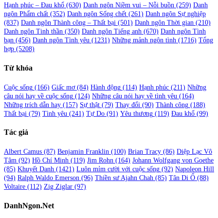
Hạnh phúc – Đau khổ
(630)
Danh ngôn Niềm vui – Nỗi buồn
(259)
Danh
ngôn Phẩm chất
(352)
Danh ngôn Sống chết
(261)
Danh ngôn Sự nghiệp
(837)
Danh ngôn Thành công – Thất bại
(501)
Danh ngôn Thời gian
(210)
Danh ngôn Tinh thần
(350)
Danh ngôn Tiếng anh
(670)
Danh ngôn Tình
bạn
(456)
Danh ngôn Tình yêu
(1231)
Những mảnh ngôn tình
(1716)
Tổng
hợp
(5208)
Từ khóa
Cuộc sống
(166)
Giấc mơ
(84)
Hành động
(114)
Hạnh phúc
(211)
Những
câu nói hay về cuộc sống
(124)
Những câu nói hay về tình yêu
(164)
Những trích dẫn hay
(157)
Sự thật
(79)
Thay đổi
(90)
Thành công
(188)
Thất bại
(79)
Tình yêu
(241)
Tự Do
(91)
Yêu thương
(119)
Đau khổ
(99)
Tác giả
Albert Camus
(87)
Benjamin Franklin
(100)
Brian Tracy
(86)
Diệp Lạc Vô
Tâm
(92)
Hồ Chí Minh
(119)
Jim Rohn
(164)
Johann Wolfgang von Goethe
(85)
Khuyết Danh
(1421)
Luôn mỉm cười với cuộc sống
(92)
Napoleon Hill
(94)
Ralph Waldo Emerson
(96)
Thiền sư Ajahn Chah
(85)
Tân Di Ổ
(88)
Voltaire
(112)
Zig Ziglar
(97)
DanhNgon.Net