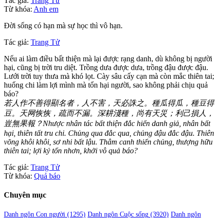
Tác giả:
Trang Tử
Từ khóa:
Anh em
Đời sống có hạn mà sự học thì vô hạn.
Tác giả:
Trang Tử
Nếu ai làm điều bất thiện mà lại được rạng danh, dù không bị người
hại, cũng bị trời tru diệt. Trồng dưa được dưa, trồng đậu được đậu.
Lưới trời tuy thưa mà khó lọt. Cày sâu cấy cạn mà còn mắc thiên tai;
huống chi làm lợi mình mà tổn hại người, sao không phải chịu quả
báo?
若人作不善得顯名者，人不害，天必誅之。種瓜得瓜，種豆得
豆。天网恢恢，疏而不漏。深耕淺種，尚有天災；利己損人，
豈無果報？Nhược nhân tác bất thiện đắc hiển danh giả, nhân bất
hại, thiên tất tru chi. Chủng qua đắc qua, chủng đậu đắc đậu. Thiên
võng khôi khôi, sơ nhi bất lậu. Thâm canh thiển chủng, thượng hữu
thiên tai; lợi kỷ tổn nhơn, khởi vô quả báo?
Tác giả:
Trang Tử
Từ khóa:
Quả báo
Chuyên mục
Danh ngôn Con người
(1295)
Danh ngôn Cuộc sống
(3920)
Danh ngôn