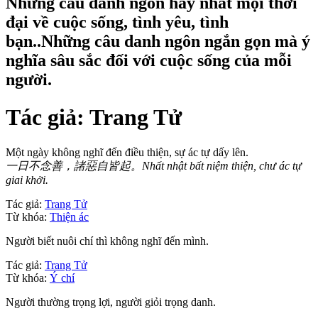
Những câu danh ngôn hay nhất mọi thời
đại về cuộc sống, tình yêu, tình
bạn..Những câu danh ngôn ngắn gọn mà ý
nghĩa sâu sắc đối với cuộc sống của mỗi
người.
Tác giả:
Trang Tử
Một ngày không nghĩ đến điều thiện, sự ác tự dấy lên.
一日不念善，諸惡自皆起。Nhất nhật bất niệm thiện, chư ác tự
giai khởi.
Tác giả:
Trang Tử
Từ khóa:
Thiện ác
Người biết nuôi chí thì không nghĩ đến mình.
Tác giả:
Trang Tử
Từ khóa:
Ý chí
Người thường trọng lợi, người giỏi trọng danh.