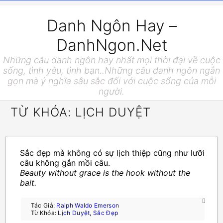
Danh Ngôn Hay –
DanhNgon.Net
Những câu danh ngôn hay nhất mọi thời đại về cuộc
sống, tình yêu, tình bạn..Những câu danh ngôn ngắn
gọn mà ý nghĩa sâu sắc đối với cuộc sống của mỗi
người.
TỪ KHÓA: LỊCH DUYỆT
Sắc đẹp mà không có sự lịch thiệp cũng như lưỡi
câu không gắn mồi câu.
Beauty without grace is the hook without the
bait.
Tác Giả:
Ralph Waldo Emerson
Từ Khóa:
Lịch Duyệt
,
Sắc Đẹp