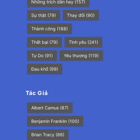
Những trích dẫn hay
(157)
Sự thật
(79)
Thay đổi
(90)
Thành công
(188)
Thất bại
(79)
Tình yêu
(241)
Tự Do
(91)
Yêu thương
(119)
Đau khổ
(99)
Tác Giả
Albert Camus
(87)
Benjamin Franklin
(100)
Brian Tracy
(86)