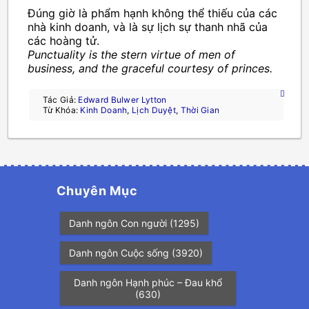
Đúng giờ là phẩm hạnh không thể thiếu của các
nhà kinh doanh, và là sự lịch sự thanh nhã của
các hoàng tử.
Punctuality is the stern virtue of men of
business, and the graceful courtesy of princes.
Tác Giả:
Edward Bulwer Lytton
Từ Khóa:
Kinh Doanh
,
Lịch Duyệt
,
Thời Gian
Chuyên Mục
Danh ngôn Con người
(1295)
Danh ngôn Cuộc sống
(3920)
Danh ngôn Hạnh phúc – Đau khổ
(630)