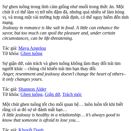
Sự ghen tuông trong tình cảm giống như muối trong thức ăn. Một
chút ít có thể làm vị trở nên đậm đà, nhưng quá nhiều sẽ làm hỏng
vị, và trong một vài trường hợp nhất định, có thể nguy hiểm đến tính
mạng.
Jealousy in romance is like salt in food. A little can enhance the
savor, but too much can spoil the pleasure and, under certain
circumstances, can be life-threatening.
Tác giả:
Maya Angelou
Từ khóa:
Ghen tuông
Sự giận dữ, oán trách và ghen tuông không làm thay đổi trái tim
người khác – chúng chỉ khiến trái tim bạn thay đổi.
Anger, resentment and jealousy doesn’t change the heart of others–
it only changes yours.
Tác giả:
Shannon Alder
Từ khóa:
Ghen tuông
,
Giận dữ
,
Trách móc
Một chút ghen tuông tốt cho mối quan hệ… luôn luôn tốt khi biết
rằng có ai đó sợ sẽ đánh mất bạn…
A little jealousy is healthy in a relationship… it’s always good to
know that someone is afraid to lose you…
Tác giả:
Khuyết Danh