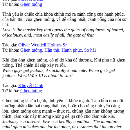
Từ khóa:
Ghen tuông
Tình yêu là chiếc chìa khóa chính mở ra cánh cổng của hạnh phúc,
của hận thù, của ghen tuông, và dễ dàng nhất, cánh cổng của nỗi sợ
hãi.
Love is the master key that opens the gates of happiness, of hatred,
of jealousy, and, most easily of all, the gate of fear.
Tác giả:
Oliver Wendell Holmes Sr.
Từ khóa:
Ghen tuông
,
Hận thù
,
Hạnh phúc
,
Sợ hãi
Khi đàn ông ghen tuông, có gì đó khá dễ thương, Khi phụ nữ ghen
tuông, Thế chiến III sắp xảy ra rồi.
When guys get jealous, it’s actually kinda cute. When girls get
jealous, World War III is about to start.
Tác giả:
Khuyết Danh
Từ khóa:
Ghen tuông
Ghen tuông là căn bệnh, tình yêu là khỏe mạnh. Tâm hồn non nớt
thường nhầm lẫn hai trạng thái này, hoặc cho rằng tình yêu càng
lớn, ghen tuông càng mạnh – thực ra, chúng gần như không tương
thích; cảm xúc này thường không để lại chỗ cho cảm xúc kia.
Jealousy is a disease, love is a healthy condition. The immature
mind often mistakes one for the other, or assumes that the greater