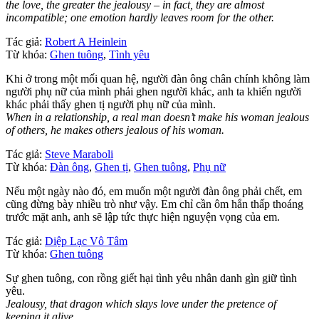
the love, the greater the jealousy – in fact, they are almost
incompatible; one emotion hardly leaves room for the other.
Tác giả:
Robert A Heinlein
Từ khóa:
Ghen tuông
,
Tình yêu
Khi ở trong một mối quan hệ, người đàn ông chân chính không làm
người phụ nữ của mình phải ghen người khác, anh ta khiến người
khác phải thấy ghen tị người phụ nữ của mình.
When in a relationship, a real man doesn’t make his woman jealous
of others, he makes others jealous of his woman.
Tác giả:
Steve Maraboli
Từ khóa:
Đàn ông
,
Ghen tị
,
Ghen tuông
,
Phụ nữ
Nếu một ngày nào đó, em muốn một người đàn ông phải chết, em
cũng đừng bày nhiều trò như vậy. Em chỉ cần ôm hắn thấp thoáng
trước mặt anh, anh sẽ lập tức thực hiện nguyện vọng của em.
Tác giả:
Diệp Lạc Vô Tâm
Từ khóa:
Ghen tuông
Sự ghen tuông, con rồng giết hại tình yêu nhân danh gìn giữ tình
yêu.
Jealousy, that dragon which slays love under the pretence of
keeping it alive.