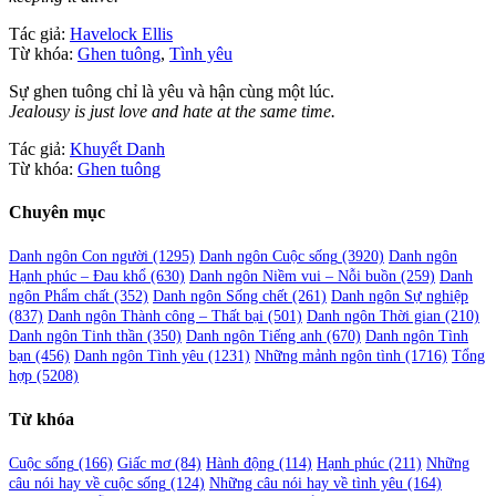
Tác giả:
Havelock Ellis
Từ khóa:
Ghen tuông
,
Tình yêu
Sự ghen tuông chỉ là yêu và hận cùng một lúc.
Jealousy is just love and hate at the same time.
Tác giả:
Khuyết Danh
Từ khóa:
Ghen tuông
Chuyên mục
Danh ngôn Con người
(1295)
Danh ngôn Cuộc sống
(3920)
Danh ngôn
Hạnh phúc – Đau khổ
(630)
Danh ngôn Niềm vui – Nỗi buồn
(259)
Danh
ngôn Phẩm chất
(352)
Danh ngôn Sống chết
(261)
Danh ngôn Sự nghiệp
(837)
Danh ngôn Thành công – Thất bại
(501)
Danh ngôn Thời gian
(210)
Danh ngôn Tinh thần
(350)
Danh ngôn Tiếng anh
(670)
Danh ngôn Tình
bạn
(456)
Danh ngôn Tình yêu
(1231)
Những mảnh ngôn tình
(1716)
Tổng
hợp
(5208)
Từ khóa
Cuộc sống
(166)
Giấc mơ
(84)
Hành động
(114)
Hạnh phúc
(211)
Những
câu nói hay về cuộc sống
(124)
Những câu nói hay về tình yêu
(164)