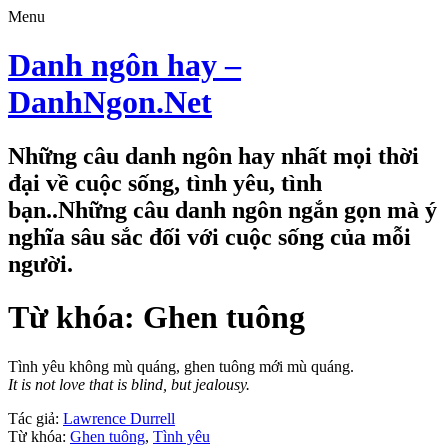
Menu
Danh ngôn hay –
DanhNgon.Net
Những câu danh ngôn hay nhất mọi thời
đại về cuộc sống, tình yêu, tình
bạn..Những câu danh ngôn ngắn gọn mà ý
nghĩa sâu sắc đối với cuộc sống của mỗi
người.
Từ khóa: Ghen tuông
Tình yêu không mù quáng, ghen tuông mới mù quáng.
It is not love that is blind, but jealousy.
Tác giả:
Lawrence Durrell
Từ khóa:
Ghen tuông
,
Tình yêu