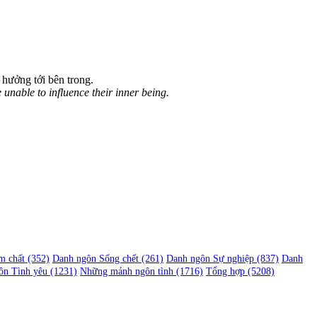
 hưởng tới bên trong.
unable to influence their inner being.
m chất
(352)
Danh ngôn Sống chết
(261)
Danh ngôn Sự nghiệp
(837)
Danh
ôn Tình yêu
(1231)
Những mảnh ngôn tình
(1716)
Tổng hợp
(5208)