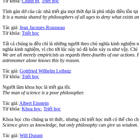
Từ khóa:
Chính trị
,
Triết học
Tính gàn dở của các nhà triết gia mọi thời đại là phủ nhận điều tồn tại 
It is a mania shared by philosophers of all ages to deny what exists an
Tác giả:
Jean Jacques Rousseau
Từ khóa:
Triết học
Tất cả chúng ta đều chỉ là những người theo chủ nghĩa kinh nghiệm 
nghĩa kinh nghiệm, vì cho tới lúc này nó đã luôn xảy ra như vậy. Chỉ c
We are all merely empiricists as regards three-fourths of our actions
astronomer alone knows this by reason.
Tác giả:
Gottfried Wilhelm Leibniz
Từ khóa:
Triết học
Người làm khoa học là triết gia tồi.
The man of science is a poor philosopher.
Tác giả:
Albert Einstein
Từ khóa:
Khoa học
,
Triết học
Khoa học cho chúng ta tri thức, nhưng chỉ triết học mới có thể cho ch
Science gives us knowledge, but only philosophy can give us wisdom.
Tác giả:
Will Durant