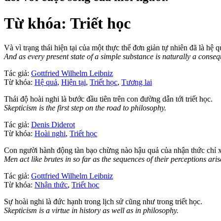
Từ khóa: Triết học
Và vì trạng thái hiện tại của một thực thể đơn giản tự nhiên đã là hệ q
And as every present state of a simple substance is naturally a conseque
Tác giả:
Gottfried Wilhelm Leibniz
Từ khóa:
Hệ quả
,
Hiện tại
,
Triết học
,
Tương lai
Thái độ hoài nghi là bước đầu tiên trên con đường dẫn tới triết học.
Skepticism is the first step on the road to philosophy.
Tác giả:
Denis Diderot
Từ khóa:
Hoài nghi
,
Triết học
Con người hành động tàn bạo chừng nào hậu quả của nhận thức chỉ xuấ
Men act like brutes in so far as the sequences of their perceptions ar
Tác giả:
Gottfried Wilhelm Leibniz
Từ khóa:
Nhận thức
,
Triết học
Sự hoài nghi là đức hạnh trong lịch sử cũng như trong triết học.
Skepticism is a virtue in history as well as in philosophy.