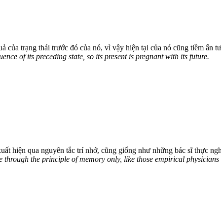
uả của trạng thái trước đó của nó, vì vậy hiện tại của nó cũng tiềm ẩn tư
nce of its preceding state, so its present is pregnant with its future.
t hiện qua nguyên tắc trí nhớ, cũng giống như những bác sĩ thực nghiệ
ise through the principle of memory only, like those empirical physician