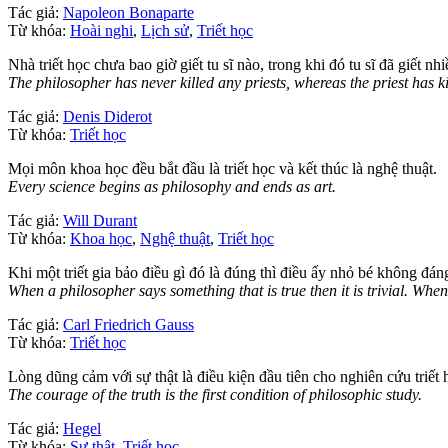
Tác giả:
Napoleon Bonaparte
Từ khóa:
Hoài nghi
,
Lịch sử
,
Triết học
Nhà triết học chưa bao giờ giết tu sĩ nào, trong khi đó tu sĩ đã giết nhi
The philosopher has never killed any priests, whereas the priest has k
Tác giả:
Denis Diderot
Từ khóa:
Triết học
Mọi môn khoa học đều bắt đầu là triết học và kết thúc là nghệ thuật.
Every science begins as philosophy and ends as art.
Tác giả:
Will Durant
Từ khóa:
Khoa học
,
Nghệ thuật
,
Triết học
Khi một triết gia bảo điều gì đó là đúng thì điều ấy nhỏ bé không đáng
When a philosopher says something that is true then it is trivial. When h
Tác giả:
Carl Friedrich Gauss
Từ khóa:
Triết học
Lòng dũng cảm với sự thật là điều kiện đầu tiên cho nghiên cứu triết 
The courage of the truth is the first condition of philosophic study.
Tác giả:
Hegel
Từ khóa:
Sự thật
,
Triết học