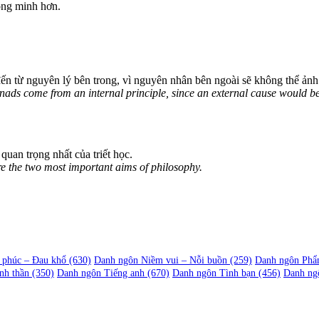
ông minh hơn.
đến từ nguyên lý bên trong, vì nguyên nhân bên ngoài sẽ không thể ảnh
onads come from an internal principle, since an external cause would be 
quan trọng nhất của triết học.
are the two most important aims of philosophy.
 phúc – Đau khổ
(630)
Danh ngôn Niềm vui – Nỗi buồn
(259)
Danh ngôn Phẩ
nh thần
(350)
Danh ngôn Tiếng anh
(670)
Danh ngôn Tình bạn
(456)
Danh ng