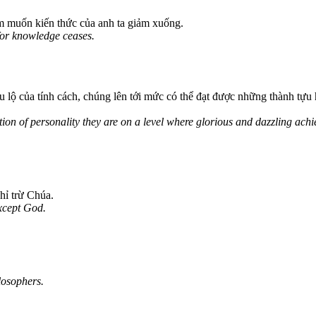
am muốn kiến thức của anh ta giảm xuống.
 for knowledge ceases.
iểu lộ của tính cách, chúng lên tới mức có thể đạt được những thành tự
ation of personality they are on a level where glorious and dazzling ac
hỉ trừ Chúa.
except God.
losophers.