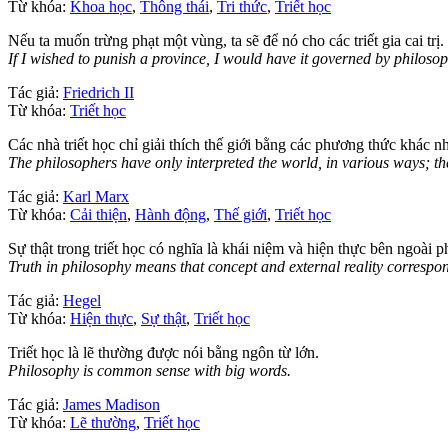
Từ khóa:
Khoa học
,
Thông thái
,
Tri thức
,
Triết học
Nếu ta muốn trừng phạt một vùng, ta sẽ để nó cho các triết gia cai trị.
If I wished to punish a province, I would have it governed by philosop
Tác giả:
Friedrich II
Từ khóa:
Triết học
Các nhà triết học chỉ giải thích thế giới bằng các phương thức khác nh
The philosophers have only interpreted the world, in various ways; the
Tác giả:
Karl Marx
Từ khóa:
Cải thiện
,
Hành động
,
Thế giới
,
Triết học
Sự thật trong triết học có nghĩa là khái niệm và hiện thực bên ngoài 
Truth in philosophy means that concept and external reality correspo
Tác giả:
Hegel
Từ khóa:
Hiện thực
,
Sự thật
,
Triết học
Triết học là lẽ thường được nói bằng ngôn từ lớn.
Philosophy is common sense with big words.
Tác giả:
James Madison
Từ khóa:
Lẽ thường
,
Triết học