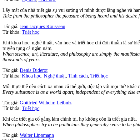
Lấy mất của nhà triết gia sự vui sướng vì mình được lắng nghe và h
Take from the philosopher the pleasure of being heard and his desire
Tác giả:
Jean Jacques Rousseau
Từ khóa:
Triết học
Khi khoa học, nghệ thuật, văn học và triết học chỉ đơn thuần là sự b
truyền tụng cả ngàn năm.
When science, art, literature, and philosophy are simply the manifest
thousands of years.
Tác giả:
Denis Diderot
Từ khóa:
Khoa học
,
Nghệ thuật
,
Tính cách
,
Triết học
Mỗi thực thể đều cách xa nhau cả thế giới, độc lập với mọi thứ khác c
Every substance is as a world apart, independent of everything else 
Tác giả:
Gottfried Wilhelm Leibniz
Từ khóa:
Triết học
Khi các triết gia cố gắng làm chính trị, họ không còn là triết gia nữa.
When philosophers try to be politicians they generally cease to be phi
Tác giả:
Walter Lippmann