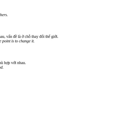
hers.
au, vấn đề là ở chỗ thay đổi thế giới.
 point is to change it.
phù hợp với nhau.
nd.