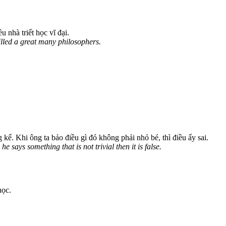
ều nhà triết học vĩ đại.
illed a great many philosophers.
 kể. Khi ông ta bảo điều gì đó không phải nhỏ bé, thì điều ấy sai.
e says something that is not trivial then it is false.
học.