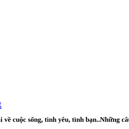
t
 về cuộc sống, tình yêu, tình bạn..Những c