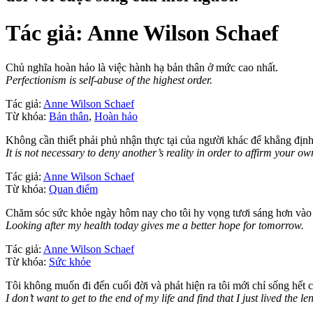
Tác giả:
Anne Wilson Schaef
Chủ nghĩa hoàn hảo là việc hành hạ bản thân ở mức cao nhất.
Perfectionism is self-abuse of the highest order.
Tác giả:
Anne Wilson Schaef
Từ khóa:
Bản thân
,
Hoàn hảo
Không cần thiết phải phủ nhận thực tại của người khác để khẳng định 
It is not necessary to deny another’s reality in order to affirm your ow
Tác giả:
Anne Wilson Schaef
Từ khóa:
Quan điểm
Chăm sóc sức khỏe ngày hôm nay cho tôi hy vọng tươi sáng hơn vào
Looking after my health today gives me a better hope for tomorrow.
Tác giả:
Anne Wilson Schaef
Từ khóa:
Sức khỏe
Tôi không muốn đi đến cuối đời và phát hiện ra tôi mới chỉ sống hết 
I don’t want to get to the end of my life and find that I just lived the len