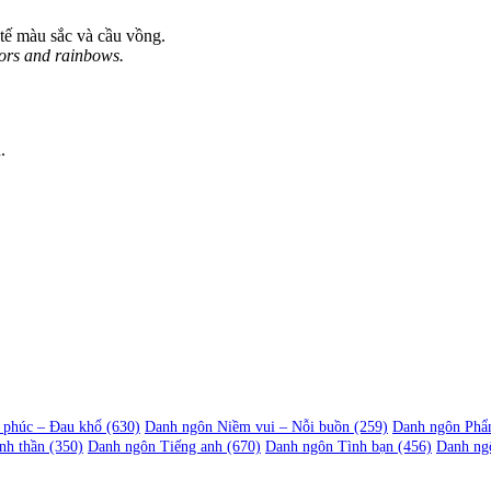
 tế màu sắc và cầu vồng.
olors and rainbows.
.
 phúc – Đau khổ
(630)
Danh ngôn Niềm vui – Nỗi buồn
(259)
Danh ngôn Phẩ
nh thần
(350)
Danh ngôn Tiếng anh
(670)
Danh ngôn Tình bạn
(456)
Danh ng