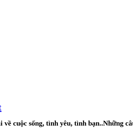
t
 về cuộc sống, tình yêu, tình bạn..Những c