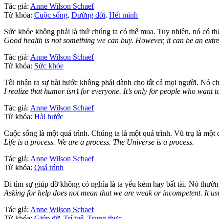
Tác giả:
Anne Wilson Schaef
Từ khóa:
Cuộc sống
,
Đường đời
,
Hết mình
Sức khỏe không phải là thứ chúng ta có thể mua. Tuy nhiên, nó có thể 
Good health is not something we can buy. However, it can be an extr
Tác giả:
Anne Wilson Schaef
Từ khóa:
Sức khỏe
Tôi nhận ra sự hài hước không phải dành cho tất cả mọi người. Nó c
I realize that humor isn’t for everyone. It’s only for people who want to
Tác giả:
Anne Wilson Schaef
Từ khóa:
Hài hước
Cuộc sống là một quá trình. Chúng ta là một quá trình. Vũ trụ là một q
Life is a process. We are a process. The Universe is a process.
Tác giả:
Anne Wilson Schaef
Từ khóa:
Quá trình
Đi tìm sự giúp đỡ không có nghĩa là ta yếu kém hay bất tài. Nó thườn
Asking for help does not mean that we are weak or incompetent. It usu
Tác giả:
Anne Wilson Schaef
Từ khóa:
Giúp đỡ
,
Trí tuệ
,
Trung thực