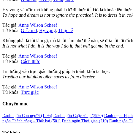
Hy vọng và ước mơ không phải là lờ đi thực tế. Đó là khoác lên thực
To hope and dream is not to ignore the practical. It is to dress it in c
Tác giả:
Anne Wilson Schaef
Từ khóa:
Giấc mơ
,
Hy vọng
,
Thực tế
Không phải là tôi làm gì, mà là tôi làm như thế nào, sẽ đưa tôi tới đích
It is not what I do, it is the way I do it, that will get me in the end.
Tác giả:
Anne Wilson Schaef
Từ khóa:
Cách thức
Tin tưởng vào trực giác thường giúp ta tránh khỏi tai họa.
Trusting our intuition often saves us from disaster.
Tác giả:
Anne Wilson Schaef
Từ khóa:
Trực giác
Chuyên mục
Danh ngôn Con người
(1295)
Danh ngôn Cuộc sống
(3920)
Danh ngôn Hạnh
ngôn Thành công – Thất bại
(501)
Danh ngôn Thời gian
(210)
Danh ngôn Ti
Từ khóa