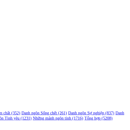
m chất
(352)
Danh ngôn Sống chết
(261)
Danh ngôn Sự nghiệp
(837)
Danh
ôn Tình yêu
(1231)
Những mảnh ngôn tình
(1716)
Tổng hợp
(5208)