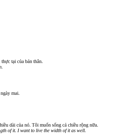
thực tại của bản thân.
n.
 ngày mai.
chiều dài của nó. Tôi muốn sống cả chiều rộng nữa.
gth of it. I want to live the width of it as well.