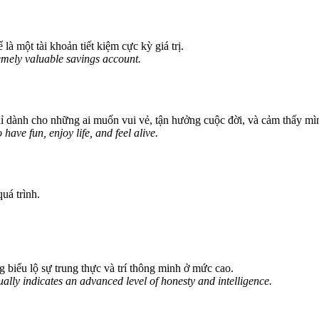
là một tài khoản tiết kiệm cực kỳ giá trị.
emely valuable savings account.
hỉ dành cho những ai muốn vui vẻ, tận hưởng cuộc đời, và cảm thấy mì
 have fun, enjoy life, and feel alive.
uá trình.
g biểu lộ sự trung thực và trí thông minh ở mức cao.
ally indicates an advanced level of honesty and intelligence.