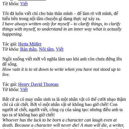
Từ khóa:
Viết
Tôi đã luôn viết chỉ cho bản thân mình – để làm rõ với mình, để
hiểu bên trong nội tâm chuyện gì đang thực sự xảy ra.
I have always written only for myself – to clarify things, to clarify
things with myself, to understand in an inner way what is actually
happening.
Tác giả:
Herta Müller
Từ khóa:
Bản thân
,
Nội tâm
,
Viết
Ngồi xuống viết mới vô nghĩa làm sao khi anh còn chưa đứng lên
để sống.
How vain it is to sit down to write when you have not stood up to
live.
Tác giả:
Henry David Thoreau
Từ khóa:
Viết
Bất cứ ai có may mắn sinh ra là một nhân vật có thể cười nhạo thậm
chí cả cái chết. Bởi vì một nhân vật sẽ không bao giờ chết! Con
người sẽ chết, người viết, công cụ của sáng tạo: nhưng điều anh ta
tạo ra sẽ không bao giờ chết!
Whoever has the luck to be born a character can laugh even at
death. Because a character will never die! A man will die, a writer,