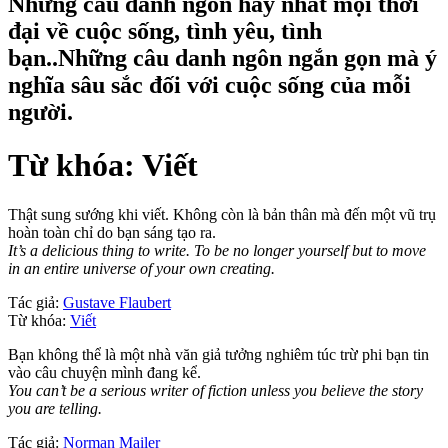
Những câu danh ngôn hay nhất mọi thời
đại về cuộc sống, tình yêu, tình
bạn..Những câu danh ngôn ngắn gọn mà ý
nghĩa sâu sắc đối với cuộc sống của mỗi
người.
Từ khóa: Viết
Thật sung sướng khi viết. Không còn là bản thân mà đến một vũ trụ
hoàn toàn chỉ do bạn sáng tạo ra.
It’s a delicious thing to write. To be no longer yourself but to move
in an entire universe of your own creating.
Tác giả:
Gustave Flaubert
Từ khóa:
Viết
Bạn không thể là một nhà văn giả tưởng nghiêm túc trừ phi bạn tin
vào câu chuyện mình đang kể.
You can’t be a serious writer of fiction unless you believe the story
you are telling.
Tác giả:
Norman Mailer