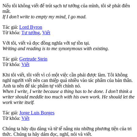
Nếu tôi không viết để trút sạch tư tưởng của mình, tôi sẽ phát điên
mất.
If I don’t write to empty my mind, I go mad.
Tác giả:
Lord Byron
Từ khóa:
Tư tưởng
,
Viết
Với tôi, viết và đọc đồng nghĩa với sự tồn tại.
Writing and reading is to me synonymous with existing.
Tác giả:
Gertrude Stein
Từ khóa:
Viết
Khi tôi viết, tôi viết vì có một việc cần phải được làm. Tôi không
nghĩ người viết nên can thiệp quá nhiều vào tác phẩm của bản thân.
Anh ta nên để tác phẩm tự viết chính nó.
When I write, I write because a thing has to be done. I don’t think a
writer should meddle too much with his own work. He should let the
work write itself.
Tác giả:
Jorge Luis Borges
Từ khóa:
Viết
Chúng ta hãy dịu dàng và tử tế nâng niu những phương tiện của tri
thức. Chúng ta hãy dám đọc, nghĩ, nói và viết.