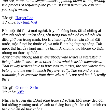
You see, more than a simple matter of putting down words, writing
is a process of self-discipline you must learn before you can call
yourself a writer.
Tác giả:
Harper Lee
Từ khóa:
Kỷ luật
,
Viết
Rốt cuộc thì tất cả mọi người, hay nói đúng hơn, tất cả những ai
cầm bút viết đều thích sống bên trong bản thân để có thể nói lên
điều gì ở bên trong mình. Đó là vì sao người viết văn có hai đất
nước, một là nơi họ thuộc về, và một là nơi họ thực sự sống. Đất
nước thứ hai đầy lãng mạn, và tách rời khỏi họ, nó không có thực,
nhưng nó thực sự ở đó.
After all everybody, that is, everybody who writes is interested in
living inside themselves in order to tell what is inside themselves.
That is why writers have to have two countries, the one where they
belong and the one in which they live really. The second one is
romantic, is is separate from themselves, it is not real but it is really
there.
Tác giả:
Gertrude Stein
Từ khóa:
Viết
Nhà văn truyện giả tưởng sống trong sự sợ hãi. Mỗi ngày đều đòi
hỏi những ý tưởng mới, và anh ta chẳng bao giờ dám chắc mình có
bắt kịp điều đó hay không.