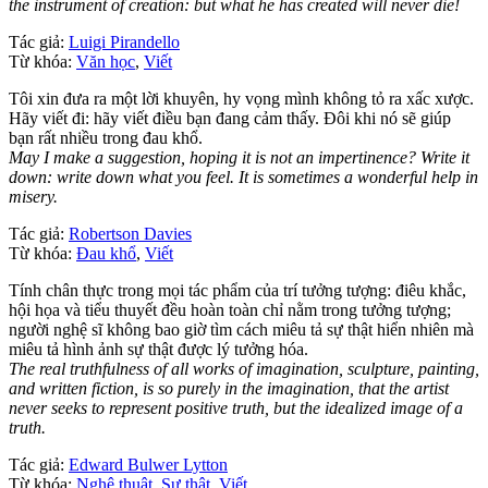
the instrument of creation: but what he has created will never die!
Tác giả:
Luigi Pirandello
Từ khóa:
Văn học
,
Viết
Tôi xin đưa ra một lời khuyên, hy vọng mình không tỏ ra xấc xược.
Hãy viết đi: hãy viết điều bạn đang cảm thấy. Đôi khi nó sẽ giúp
bạn rất nhiều trong đau khổ.
May I make a suggestion, hoping it is not an impertinence? Write it
down: write down what you feel. It is sometimes a wonderful help in
misery.
Tác giả:
Robertson Davies
Từ khóa:
Đau khổ
,
Viết
Tính chân thực trong mọi tác phẩm của trí tưởng tượng: điêu khắc,
hội họa và tiểu thuyết đều hoàn toàn chỉ nằm trong tưởng tượng;
người nghệ sĩ không bao giờ tìm cách miêu tả sự thật hiển nhiên mà
miêu tả hình ảnh sự thật được lý tưởng hóa.
The real truthfulness of all works of imagination, sculpture, painting,
and written fiction, is so purely in the imagination, that the artist
never seeks to represent positive truth, but the idealized image of a
truth.
Tác giả:
Edward Bulwer Lytton
Từ khóa:
Nghệ thuật
,
Sự thật
,
Viết