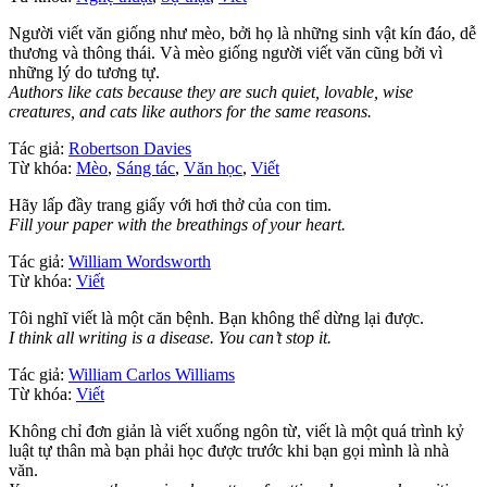
Người viết văn giống như mèo, bởi họ là những sinh vật kín đáo, dễ
thương và thông thái. Và mèo giống người viết văn cũng bởi vì
những lý do tương tự.
Authors like cats because they are such quiet, lovable, wise
creatures, and cats like authors for the same reasons.
Tác giả:
Robertson Davies
Từ khóa:
Mèo
,
Sáng tác
,
Văn học
,
Viết
Hãy lấp đầy trang giấy với hơi thở của con tim.
Fill your paper with the breathings of your heart.
Tác giả:
William Wordsworth
Từ khóa:
Viết
Tôi nghĩ viết là một căn bệnh. Bạn không thể dừng lại được.
I think all writing is a disease. You can’t stop it.
Tác giả:
William Carlos Williams
Từ khóa:
Viết
Không chỉ đơn giản là viết xuống ngôn từ, viết là một quá trình kỷ
luật tự thân mà bạn phải học được trước khi bạn gọi mình là nhà
văn.