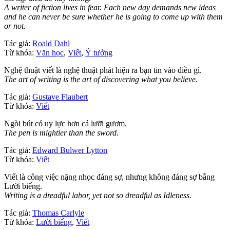
A writer of fiction lives in fear. Each new day demands new ideas
and he can never be sure whether he is going to come up with them
or not.
Tác giả:
Roald Dahl
Từ khóa:
Văn học
,
Viết
,
Ý tưởng
Nghệ thuật viết là nghệ thuật phát hiện ra bạn tin vào điều gì.
The art of writing is the art of discovering what you believe.
Tác giả:
Gustave Flaubert
Từ khóa:
Viết
Ngòi bút có uy lực hơn cả lưỡi gươm.
The pen is mightier than the sword.
Tác giả:
Edward Bulwer Lytton
Từ khóa:
Viết
Viết là công việc nặng nhọc đáng sợ, nhưng không đáng sợ bằng
Lười biếng.
Writing is a dreadful labor, yet not so dreadful as Idleness.
Tác giả:
Thomas Carlyle
Từ khóa:
Lười biếng
,
Viết