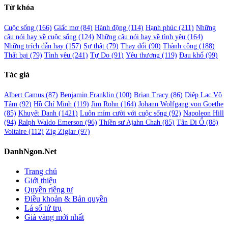
Từ khóa
Cuộc sống
(166)
Giấc mơ
(84)
Hành động
(114)
Hạnh phúc
(211)
Những
câu nói hay về cuộc sống
(124)
Những câu nói hay về tình yêu
(164)
Những trích dẫn hay
(157)
Sự thật
(79)
Thay đổi
(90)
Thành công
(188)
Thất bại
(79)
Tình yêu
(241)
Tự Do
(91)
Yêu thương
(119)
Đau khổ
(99)
Tác giả
Albert Camus
(87)
Benjamin Franklin
(100)
Brian Tracy
(86)
Diệp Lạc Vô
Tâm
(92)
Hồ Chí Minh
(119)
Jim Rohn
(164)
Johann Wolfgang von Goethe
(85)
Khuyết Danh
(1421)
Luôn mỉm cười với cuộc sống
(92)
Napoleon Hill
(94)
Ralph Waldo Emerson
(96)
Thiền sư Ajahn Chah
(85)
Tân Di Ổ
(88)
Voltaire
(112)
Zig Ziglar
(97)
DanhNgon.Net
Trang chủ
Giới thiệu
Quyền riêng tư
Điều khoản & Bản quyền
Lá số tứ trụ
Giá vàng mới nhất