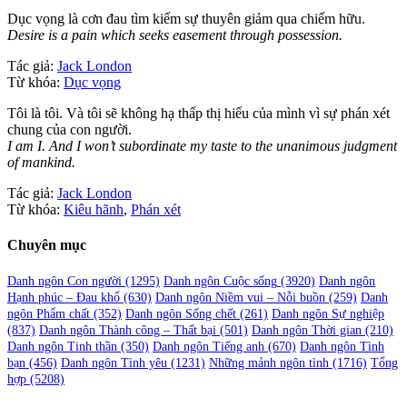
Dục vọng là cơn đau tìm kiếm sự thuyên giảm qua chiếm hữu.
Desire is a pain which seeks easement through possession.
Tác giả:
Jack London
Từ khóa:
Dục vọng
Tôi là tôi. Và tôi sẽ không hạ thấp thị hiếu của mình vì sự phán xét
chung của con người.
I am I. And I won’t subordinate my taste to the unanimous judgment
of mankind.
Tác giả:
Jack London
Từ khóa:
Kiêu hãnh
,
Phán xét
Chuyên mục
Danh ngôn Con người
(1295)
Danh ngôn Cuộc sống
(3920)
Danh ngôn
Hạnh phúc – Đau khổ
(630)
Danh ngôn Niềm vui – Nỗi buồn
(259)
Danh
ngôn Phẩm chất
(352)
Danh ngôn Sống chết
(261)
Danh ngôn Sự nghiệp
(837)
Danh ngôn Thành công – Thất bại
(501)
Danh ngôn Thời gian
(210)
Danh ngôn Tinh thần
(350)
Danh ngôn Tiếng anh
(670)
Danh ngôn Tình
bạn
(456)
Danh ngôn Tình yêu
(1231)
Những mảnh ngôn tình
(1716)
Tổng
hợp
(5208)