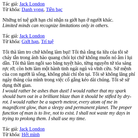
Tác giả:
Jack London
Từ khóa:
Danh vọng
,
Tiền bạc
Những trí tuệ giới hạn chỉ nhận ra giới hạn ở người khác.
Limited minds can recognize limitations only in others.
Tác giả:
Jack London
Từ khóa:
Giới hạn
,
Trí tuệ
Tôi thà làm tro chứ không làm bụi! Tôi thà rằng tia lửa của tôi sẽ
cháy tẫn trong ánh hào quang chói lọi chứ không muốn nó âm ỉ lụi
dần. Tôi thà làm ngôi sao băng tuyệt hảo, từng nguyên tử tỏa sáng
rực rỡ, còn hơn làm một hành tinh ngái ngủ và vĩnh cửu. Sứ mệnh
của con người là sống, không phải chỉ tồn tại. Tôi sẽ không lãng phí
ngày tháng của mình trong việc cố gắng kéo dài chúng. Tôi sẽ sử
dụng thời gian.
I would rather be ashes than dust! I would rather that my spark
should burn out in a brilliant blaze than it should be stifled by dry-
rot. I would rather be a superb meteor, every atom of me in
magnificent glow, than a sleepy and permanent planet. The proper
function of man is to live, not to exist. I shall not waste my days in
trying to prolong them. I shall use my time.
Tác giả:
Jack London
Từ khóa:
Hết mình