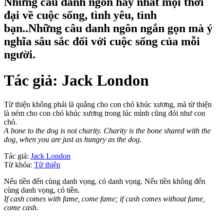
Những câu danh ngôn hay nhất mọi thời
đại về cuộc sống, tình yêu, tình
bạn..Những câu danh ngôn ngắn gọn mà ý
nghĩa sâu sắc đối với cuộc sống của mỗi
người.
Tác giả:
Jack London
Từ thiện không phải là quẳng cho con chó khúc xương, mà từ thiện
là ném cho con chó khúc xương trong lúc mình cũng đói như con
chó.
A bone to the dog is not charity. Charity is the bone shared with the
dog, when you are just as hungry as the dog.
Tác giả:
Jack London
Từ khóa:
Từ thiện
Nếu tiền đến cùng danh vọng, có danh vọng. Nếu tiền không đến
cùng danh vọng, có tiền.
If cash comes with fame, come fame; if cash comes without fame,
come cash.