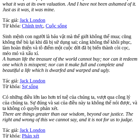
what it was at its own valuation. And I have not been ashamed of it.
Just as it was, it was mine.
Tác giả:
Jack London
Từ khóa:
Chính trực
,
Cuộc sống
Sinh mệnh con người là báu vật mà thế giới không thể mua; cũng
không thể bù lại khi đã bị sử dụng sai; càng không thể khôi phục,
làm hoàn thiện và tô điểm một cuộc đời đã bị biến thành còi cọc,
méo mó và xấu xí.
A human life the treasure of the world cannot buy; nor can it redeem
one which is misspent; nor can it make full and complete and
beautiful a life which is dwarfed and warped and ugly.
Tác giả:
Jack London
Từ khóa:
Sự sống
Có những điều lớn lao hơn trí tuệ của chúng ta, vượt qua công lý
của chúng ta. Sự đúng và sai của điều này ta không thể nói được, và
ta không có quyền phán xét.
There are things greater than our wisdom, beyond our justice. The
right and wrong of this we cannot say, and it is not for us to judge.
Tác giả:
Jack London
Từ khóa:
Phán xét