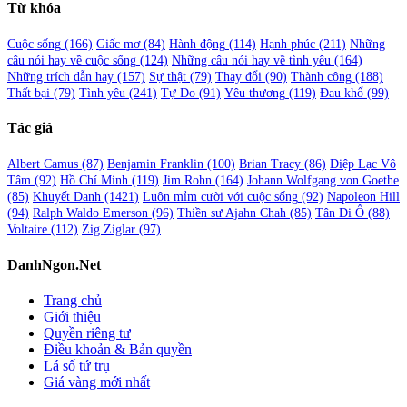
Từ khóa
Cuộc sống
(166)
Giấc mơ
(84)
Hành động
(114)
Hạnh phúc
(211)
Những
câu nói hay về cuộc sống
(124)
Những câu nói hay về tình yêu
(164)
Những trích dẫn hay
(157)
Sự thật
(79)
Thay đổi
(90)
Thành công
(188)
Thất bại
(79)
Tình yêu
(241)
Tự Do
(91)
Yêu thương
(119)
Đau khổ
(99)
Tác giả
Albert Camus
(87)
Benjamin Franklin
(100)
Brian Tracy
(86)
Diệp Lạc Vô
Tâm
(92)
Hồ Chí Minh
(119)
Jim Rohn
(164)
Johann Wolfgang von Goethe
(85)
Khuyết Danh
(1421)
Luôn mỉm cười với cuộc sống
(92)
Napoleon Hill
(94)
Ralph Waldo Emerson
(96)
Thiền sư Ajahn Chah
(85)
Tân Di Ổ
(88)
Voltaire
(112)
Zig Ziglar
(97)
DanhNgon.Net
Trang chủ
Giới thiệu
Quyền riêng tư
Điều khoản & Bản quyền
Lá số tứ trụ
Giá vàng mới nhất