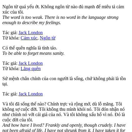
Ngôn từ quá yếu ớt. Không ngôn từ nào đủ mạnh để miêu tả cảm
xúc của tôi.
The word is too weak. There is no word in the language strong
enough to describe my feelings.
Tác giả:
Jack London
Từ khóa:
Cảm xúc
,
Ngôn từ
Có thể quên nghĩa là tỉnh táo.
To be able to forget means sanity.
Tác giả:
Jack London
Từ khóa:
Lãng quên
Sứ mệnh chân chính của con người là sống, chứ không phải là tồn
tại.
Tác giả:
Jack London
Và tôi đã sống thế nào? Chính trực và rộng mở, dù lỗ mãng. Tôi
không sợ cuộc đời. Tôi không thu mình khỏi nó. Tôi đón nhận nó
như chính nó với cái giá của nó. Và tôi không xấu hổ vì nó. Đó là
cuộc đời của tôi.
And how have I lived? Frankly and openly, though crudely. I have
not been afraid of life. I have not shrunk from it. I have taken it for