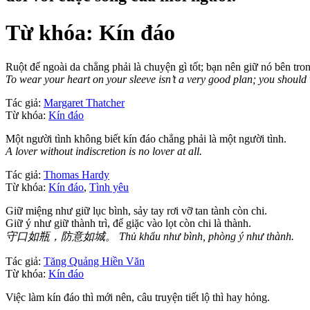
Từ khóa: Kín đáo
Ruột để ngoài da chẳng phải là chuyện gì tốt; bạn nên giữ nó bên tron
To wear your heart on your sleeve isn’t a very good plan; you should w
Tác giả:
Margaret Thatcher
Từ khóa:
Kín đáo
Một người tình không biết kín đáo chẳng phải là một người tình.
A lover without indiscretion is no lover at all.
Tác giả:
Thomas Hardy
Từ khóa:
Kín đáo
,
Tình yêu
Giữ miệng như giữ lục bình, sảy tay rơi vỡ tan tành còn chi.
Giữ ý như giữ thành trì, để giặc vào lọt còn chi là thành.
守口如瓶，防意如城。 Thủ khẩu như bình, phòng ý như thành.
Tác giả:
Tăng Quảng Hiền Văn
Từ khóa:
Kín đáo
Việc làm kín đáo thì mới nên, câu truyện tiết lộ thì hay hỏng.