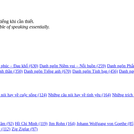
iếng khi cần thiết.
le of speaking essentially.
 phúc – Đau khổ
(630)
Danh ngôn Niềm vui – Nỗi buồn
(259)
Danh ngôn Phẩ
nh thần
(350)
Danh ngôn Tiếng anh
(670)
Danh ngôn Tình bạn
(456)
Danh ng
nói hay về cuộc sống
(124)
Những câu nói hay về tình yêu
(164)
Những trích
Tâm
(92)
Hồ Chí Minh
(119)
Jim Rohn
(164)
Johann Wolfgang von Goethe
(85
e
(112)
Zig Ziglar
(97)