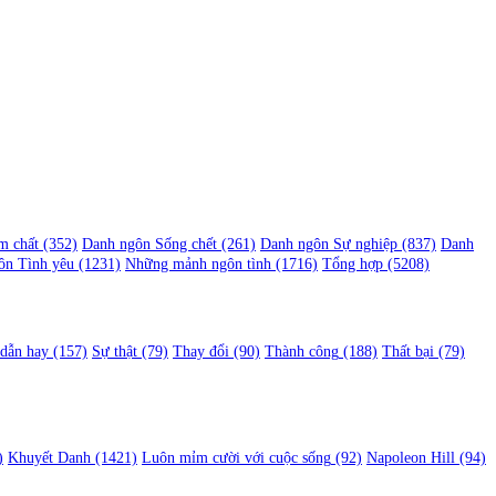
m chất
(352)
Danh ngôn Sống chết
(261)
Danh ngôn Sự nghiệp
(837)
Danh
ôn Tình yêu
(1231)
Những mảnh ngôn tình
(1716)
Tổng hợp
(5208)
 dẫn hay
(157)
Sự thật
(79)
Thay đổi
(90)
Thành công
(188)
Thất bại
(79)
)
Khuyết Danh
(1421)
Luôn mỉm cười với cuộc sống
(92)
Napoleon Hill
(94)