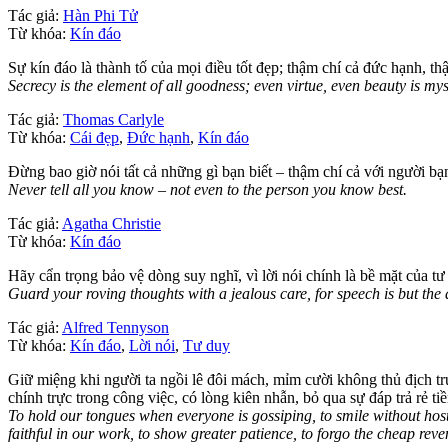
Tác giả:
Hàn Phi Tử
Từ khóa:
Kín đáo
Sự kín đáo là thành tố của mọi điều tốt đẹp; thậm chí cả đức hạnh, th
Secrecy is the element of all goodness; even virtue, even beauty is mys
Tác giả:
Thomas Carlyle
Từ khóa:
Cái đẹp
,
Đức hạnh
,
Kín đáo
Đừng bao giờ nói tất cả những gì bạn biết – thậm chí cả với người bạn
Never tell all you know – not even to the person you know best.
Tác giả:
Agatha Christie
Từ khóa:
Kín đáo
Hãy cẩn trọng bảo vệ dòng suy nghĩ, vì lời nói chính là bề mặt của tư
Guard your roving thoughts with a jealous care, for speech is but the 
Tác giả:
Alfred Tennyson
Từ khóa:
Kín đáo
,
Lời nói
,
Tư duy
Giữ miệng khi người ta ngồi lê đôi mách, mỉm cười không thủ địch trư
chính trực trong công việc, có lòng kiên nhẫn, bỏ qua sự đáp trả rẻ tiề
To hold our tongues when everyone is gossiping, to smile without hosti
faithful in our work, to show greater patience, to forgo the cheap rev