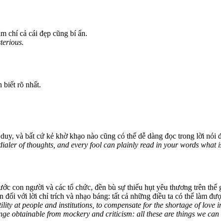
ậm chí cả cái đẹp cũng bí ẩn.
terious.
 biết rõ nhất.
 duy, và bất cứ kẻ khờ khạo nào cũng có thể dễ dàng đọc trong lời nói đ
dialer of thoughts, and every fool can plainly read in your words what i
ớc con người và các tổ chức, đền bù sự thiếu hụt yêu thương trên thế 
n đối với lời chỉ trích và nhạo báng: tất cả những điều ta có thể làm đượ
lity at people and institutions, to compensate for the shortage of love 
enge obtainable from mockery and criticism: all these are things we can