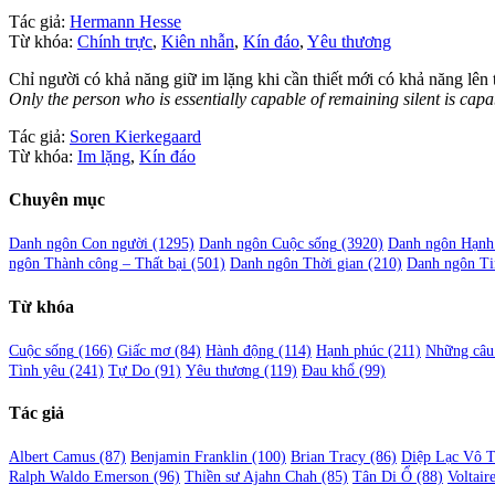
Tác giả:
Hermann Hesse
Từ khóa:
Chính trực
,
Kiên nhẫn
,
Kín đáo
,
Yêu thương
Chỉ người có khả năng giữ im lặng khi cần thiết mới có khả năng lên t
Only the person who is essentially capable of remaining silent is capab
Tác giả:
Soren Kierkegaard
Từ khóa:
Im lặng
,
Kín đáo
Chuyên mục
Danh ngôn Con người
(1295)
Danh ngôn Cuộc sống
(3920)
Danh ngôn Hạnh
ngôn Thành công – Thất bại
(501)
Danh ngôn Thời gian
(210)
Danh ngôn Ti
Từ khóa
Cuộc sống
(166)
Giấc mơ
(84)
Hành động
(114)
Hạnh phúc
(211)
Những câu 
Tình yêu
(241)
Tự Do
(91)
Yêu thương
(119)
Đau khổ
(99)
Tác giả
Albert Camus
(87)
Benjamin Franklin
(100)
Brian Tracy
(86)
Diệp Lạc Vô 
Ralph Waldo Emerson
(96)
Thiền sư Ajahn Chah
(85)
Tân Di Ổ
(88)
Voltair