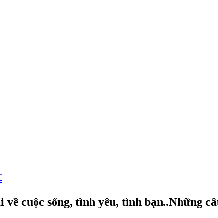
t
 về cuộc sống, tình yêu, tình bạn..Những c