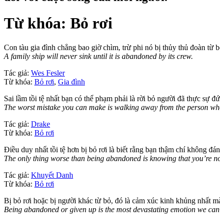
Từ khóa: Bỏ rơi
Con tàu gia đình chẳng bao giờ chìm, trừ phi nó bị thủy thủ đoàn từ b
A family ship will never sink until it is abandoned by its crew.
Tác giả:
Wes Fesler
Từ khóa:
Bỏ rơi
,
Gia đình
Sai lầm tồi tệ nhất bạn có thể phạm phải là rời bỏ người đã thực sự đ
The worst mistake you can make is walking away from the person who 
Tác giả:
Drake
Từ khóa:
Bỏ rơi
Điều duy nhất tồi tệ hơn bị bỏ rơi là biết rằng bạn thậm chí không đán
The only thing worse than being abandoned is knowing that you’re no
Tác giả:
Khuyết Danh
Từ khóa:
Bỏ rơi
Bị bỏ rơi hoặc bị người khác từ bỏ, đó là cảm xúc kinh khủng nhất mà
Being abandoned or given up is the most devastating emotion we can