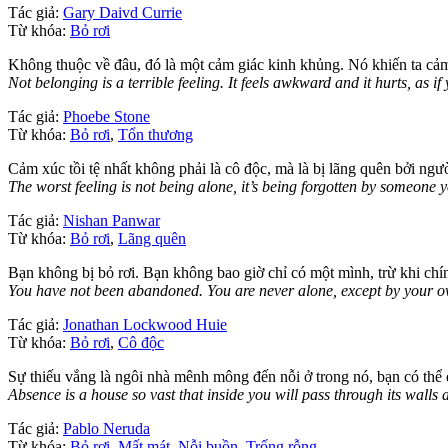
Tác giả:
Gary Daivd Currie
Từ khóa:
Bỏ rơi
Không thuộc về đâu, đó là một cảm giác kinh khủng. Nó khiến ta cảm
Not belonging is a terrible feeling. It feels awkward and it hurts, as 
Tác giả:
Phoebe Stone
Từ khóa:
Bỏ rơi
,
Tổn thương
Cảm xúc tồi tệ nhất không phải là cô độc, mà là bị lãng quên bởi ng
The worst feeling is not being alone, it’s being forgotten by someone y
Tác giả:
Nishan Panwar
Từ khóa:
Bỏ rơi
,
Lãng quên
Bạn không bị bỏ rơi. Bạn không bao giờ chỉ có một mình, trừ khi chí
You have not been abandoned. You are never alone, except by your o
Tác giả:
Jonathan Lockwood Huie
Từ khóa:
Bỏ rơi
,
Cô độc
Sự thiếu vắng là ngôi nhà mênh mông đến nỗi ở trong nó, bạn có thể đ
Absence is a house so vast that inside you will pass through its walls 
Tác giả:
Pablo Neruda
Từ khóa:
Bỏ rơi
,
Mất mát
,
Nỗi buồn
,
Trống rỗng