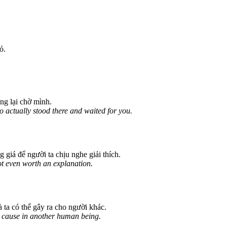
ỏ.
ứng lại chờ mình.
actually stood there and waited for you.
g giá để người ta chịu nghe giải thích.
t even worth an explanation.
 ta có thể gây ra cho người khác.
 cause in another human being.