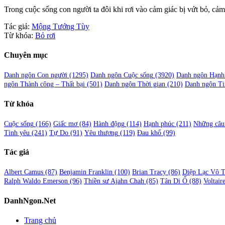
Trong cuộc sống con người ta đôi khi rơi vào cảm giác bị vứt bỏ, cả
Tác giả:
Mộng Tướng Tùy
Từ khóa:
Bỏ rơi
Chuyên mục
Danh ngôn Con người
(1295)
Danh ngôn Cuộc sống
(3920)
Danh ngôn Hạnh
ngôn Thành công – Thất bại
(501)
Danh ngôn Thời gian
(210)
Danh ngôn Ti
Từ khóa
Cuộc sống
(166)
Giấc mơ
(84)
Hành động
(114)
Hạnh phúc
(211)
Những câu 
Tình yêu
(241)
Tự Do
(91)
Yêu thương
(119)
Đau khổ
(99)
Tác giả
Albert Camus
(87)
Benjamin Franklin
(100)
Brian Tracy
(86)
Diệp Lạc Vô 
Ralph Waldo Emerson
(96)
Thiền sư Ajahn Chah
(85)
Tân Di Ổ
(88)
Voltair
DanhNgon.Net
Trang chủ