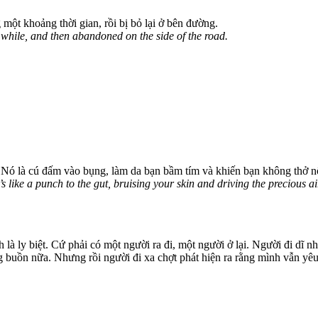
một khoảng thời gian, rồi bị bỏ lại ở bên đường.
a while, and then abandoned on the side of the road.
. Nó là cú đấm vào bụng, làm da bạn bầm tím và khiến bạn không thở n
s like a punch to the gut, bruising your skin and driving the precious a
là ly biệt. Cứ phải có một người ra đi, một người ở lại. Người đi dĩ nh
ng buồn nữa. Nhưng rồi người đi xa chợt phát hiện ra rằng mình vẫn yêu 