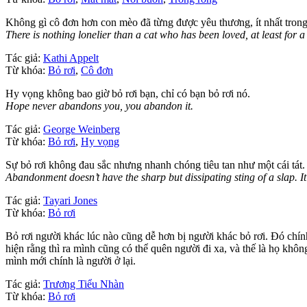
Không gì cô đơn hơn con mèo đã từng được yêu thương, ít nhất trong 
There is nothing lonelier than a cat who has been loved, at least for 
Tác giả:
Kathi Appelt
Từ khóa:
Bỏ rơi
,
Cô đơn
Hy vọng không bao giờ bỏ rơi bạn, chỉ có bạn bỏ rơi nó.
Hope never abandons you, you abandon it.
Tác giả:
George Weinberg
Từ khóa:
Bỏ rơi
,
Hy vọng
Sự bỏ rơi không đau sắc nhưng nhanh chóng tiêu tan như một cái tát
Abandonment doesn’t have the sharp but dissipating sting of a slap. It’
Tác giả:
Tayari Jones
Từ khóa:
Bỏ rơi
Bỏ rơi người khác lúc nào cũng dễ hơn bị người khác bỏ rơi. Đó chính 
hiện rằng thì ra mình cũng có thể quên người đi xa, và thế là họ khô
mình mới chính là người ở lại.
Tác giả:
Trương Tiểu Nhàn
Từ khóa:
Bỏ rơi