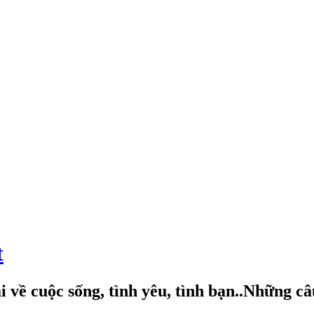
t
 về cuộc sống, tình yêu, tình bạn..Những c