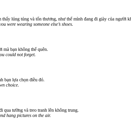
 thấy lúng túng và tổn thương, như thể mình đang đi giày của người k
if you were wearing someone else’s shoes.
ười mà bạn không thể quên.
ou could not forget.
nh bạn lựa chọn điều đó.
wn choice.
i qua tường và treo tranh lên không trung.
and hang pictures on the air.