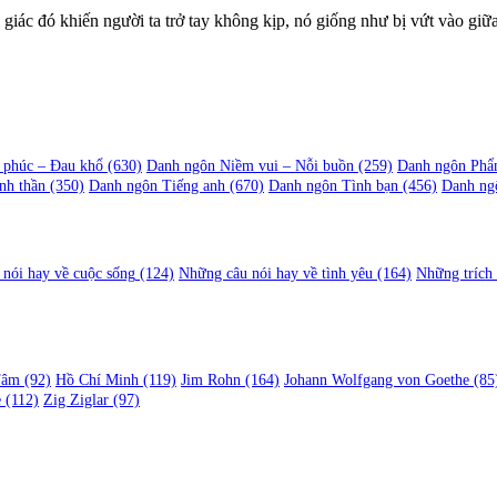
m giác đó khiến người ta trở tay không kịp, nó giống như bị vứt vào g
 phúc – Đau khổ
(630)
Danh ngôn Niềm vui – Nỗi buồn
(259)
Danh ngôn Phẩ
nh thần
(350)
Danh ngôn Tiếng anh
(670)
Danh ngôn Tình bạn
(456)
Danh ng
nói hay về cuộc sống
(124)
Những câu nói hay về tình yêu
(164)
Những trích
Tâm
(92)
Hồ Chí Minh
(119)
Jim Rohn
(164)
Johann Wolfgang von Goethe
(85
e
(112)
Zig Ziglar
(97)