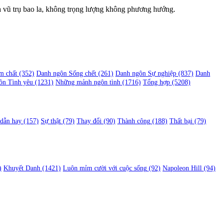
iữa vũ trụ bao la, không trọng lượng không phương hướng.
m chất
(352)
Danh ngôn Sống chết
(261)
Danh ngôn Sự nghiệp
(837)
Danh
ôn Tình yêu
(1231)
Những mảnh ngôn tình
(1716)
Tổng hợp
(5208)
 dẫn hay
(157)
Sự thật
(79)
Thay đổi
(90)
Thành công
(188)
Thất bại
(79)
)
Khuyết Danh
(1421)
Luôn mỉm cười với cuộc sống
(92)
Napoleon Hill
(94)