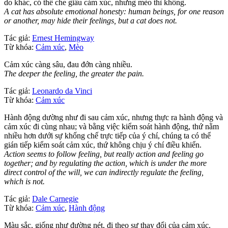
do khác, có thể che giấu cảm xúc, nhưng mèo thì không.
A cat has absolute emotional honesty: human beings, for one reason
or another, may hide their feelings, but a cat does not.
Tác giả:
Ernest Hemingway
Từ khóa:
Cảm xúc
,
Mèo
Cảm xúc càng sâu, đau đớn càng nhiều.
The deeper the feeling, the greater the pain.
Tác giả:
Leonardo da Vinci
Từ khóa:
Cảm xúc
Hành động dường như đi sau cảm xúc, nhưng thực ra hành động và
cảm xúc đi cùng nhau; và bằng việc kiểm soát hành động, thứ nằm
nhiều hơn dưới sự khống chế trực tiếp của ý chí, chúng ta có thể
gián tiếp kiểm soát cảm xúc, thứ không chịu ý chí điều khiển.
Action seems to follow feeling, but really action and feeling go
together; and by regulating the action, which is under the more
direct control of the will, we can indirectly regulate the feeling,
which is not.
Tác giả:
Dale Carnegie
Từ khóa:
Cảm xúc
,
Hành động
Màu sắc, giống như đường nét, đi theo sự thay đổi của cảm xúc.