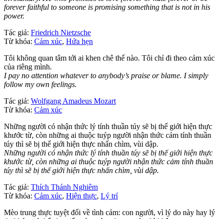
forever faithful to someone is promising something that is not in his
power.
Tác giả:
Friedrich Nietzsche
Từ khóa:
Cảm xúc
,
Hứa hẹn
Tôi không quan tâm tới ai khen chê thế nào. Tôi chỉ đi theo cảm xúc
của riêng mình.
I pay no attention whatever to anybody’s praise or blame. I simply
follow my own feelings.
Tác giả:
Wolfgang Amadeus Mozart
Từ khóa:
Cảm xúc
Những người có nhận thức lý tính thuần túy sẽ bị thế giới hiện thực
khước từ, còn những ai thuộc tuýp người nhận thức cảm tính thuần
túy thì sẽ bị thế giới hiện thực nhấn chìm, vùi dập.
Những người có nhận thức lý tính thuần túy sẽ bị thế giới hiện thực
khước từ, còn những ai thuộc tuýp người nhận thức cảm tính thuần
túy thì sẽ bị thế giới hiện thực nhấn chìm, vùi dập.
Tác giả:
Thích Thánh Nghiêm
Từ khóa:
Cảm xúc
,
Hiện thực
,
Lý trí
Mèo trung thực tuyệt đối về tình cảm: con người, vì lý do này hay lý