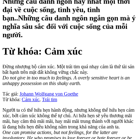
Những câu danh ngôn hay nhất mọi thời
đại về cuộc sống, tình yêu, tình
bạn..Những câu danh ngôn ngắn gọn mà ý
nghĩa sâu sắc đối với cuộc sống của mỗi
người.
Từ khóa: Cảm xúc
Đừng nhượng bộ cảm xúc. Một trái tim quá nhạy cảm là thứ tài sản
bất hạnh trên mặt đất không vững chắc này.
Do not give in too much to feelings. A overly sensitive heart is an
unhappy possession on this shaky earth.
Tác giả:
Johann Wolfgang von Goethe
Từ khóa:
Cảm xúc
,
Trái tim
Người ta có thể hứa hẹn hành động, nhưng không thể hứa hẹn cảm
xúc, bởi cảm xúc không thể tự chủ. Ai hứa hẹn sẽ yêu thương mãi
mãi, hay căm thù mãi mãi, hay mãi mãi trung thành với người khác
là đang hứa hẹn điều không nằm trong khả năng của anh ta.
One can promise actions, but not feelings, for the latter are
involuntary. He who promises to love forever or hate forever or be