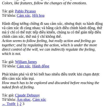
Colors, like features, follow the changes of the emotions.
Tác giả:
Pablo Picasso
Từ khóa:
Cảm xúc
,
Hội họa
Hành động tưởng chừng đi sau cảm xúc, nhưng thực ra hành động
và cảm xúc đi cùng nhau; và bằng cách điều chỉnh hành động, thứ
mà ý chí có thể trực tiếp điều khiển, chúng ta có thể gián tiếp điều
chỉnh cảm xúc, thứ mà ý chí không thể.
Action seems to follow feeling, but really action and feeling go
together; and by regulating the action, which is under the more
direct control of the will, we can indirectly regulate the feeling,
which is not.
Tác giả:
William James
Từ khóa:
Cảm xúc
,
Hành động
Phải khám phá và từ bỏ biết bao nhiêu điều trước khi chạm được
đến cảm xúc trần trụi.
How much has to be explored and discarded before reaching the
naked flesh of feeling.
Tác giả:
Claude Debussy
Từ khóa:
Âm nhạc
,
Cảm xúc
Phân
← Trước
1
2
3