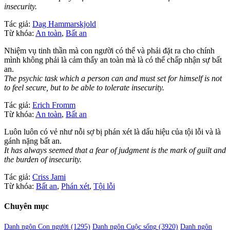
insecurity.
Tác giả:
Dag Hammarskjold
Từ khóa:
An toàn
,
Bất an
Nhiệm vụ tinh thần mà con người có thể và phải đặt ra cho chính
mình không phải là cảm thấy an toàn mà là có thể chấp nhận sự bất
an.
The psychic task which a person can and must set for himself is not
to feel secure, but to be able to tolerate insecurity.
Tác giả:
Erich Fromm
Từ khóa:
An toàn
,
Bất an
Luôn luôn có vẻ như nỗi sợ bị phán xét là dấu hiệu của tội lỗi và là
gánh nặng bất an.
It has always seemed that a fear of judgment is the mark of guilt and
the burden of insecurity.
Tác giả:
Criss Jami
Từ khóa:
Bất an
,
Phán xét
,
Tội lỗi
Chuyên mục
Danh ngôn Con người
(1295)
Danh ngôn Cuộc sống
(3920)
Danh ngôn