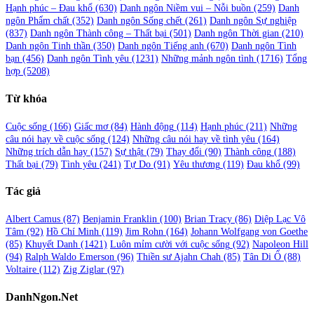
Hạnh phúc – Đau khổ
(630)
Danh ngôn Niềm vui – Nỗi buồn
(259)
Danh
ngôn Phẩm chất
(352)
Danh ngôn Sống chết
(261)
Danh ngôn Sự nghiệp
(837)
Danh ngôn Thành công – Thất bại
(501)
Danh ngôn Thời gian
(210)
Danh ngôn Tinh thần
(350)
Danh ngôn Tiếng anh
(670)
Danh ngôn Tình
bạn
(456)
Danh ngôn Tình yêu
(1231)
Những mảnh ngôn tình
(1716)
Tổng
hợp
(5208)
Từ khóa
Cuộc sống
(166)
Giấc mơ
(84)
Hành động
(114)
Hạnh phúc
(211)
Những
câu nói hay về cuộc sống
(124)
Những câu nói hay về tình yêu
(164)
Những trích dẫn hay
(157)
Sự thật
(79)
Thay đổi
(90)
Thành công
(188)
Thất bại
(79)
Tình yêu
(241)
Tự Do
(91)
Yêu thương
(119)
Đau khổ
(99)
Tác giả
Albert Camus
(87)
Benjamin Franklin
(100)
Brian Tracy
(86)
Diệp Lạc Vô
Tâm
(92)
Hồ Chí Minh
(119)
Jim Rohn
(164)
Johann Wolfgang von Goethe
(85)
Khuyết Danh
(1421)
Luôn mỉm cười với cuộc sống
(92)
Napoleon Hill
(94)
Ralph Waldo Emerson
(96)
Thiền sư Ajahn Chah
(85)
Tân Di Ổ
(88)
Voltaire
(112)
Zig Ziglar
(97)
DanhNgon.Net