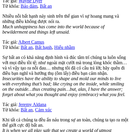
Tác giả:
Wayne Dyer
Từ khóa:
Bảo đảm
,
Bất an
Nhiều nỗi bất hạnh nảy sinh trên thế gian vì sự hoang mang và
những điều không được nói ra.
Much unhappiness has come into the world because of
bewilderment and things left unsaid.
Tác giả:
Albert Camus
Từ khóa:
Bất an
,
Bất hạnh
,
Hiểu nhầm
Sự bất an có khả năng định hình và đúc tâm trí chúng ta luôn sống
với mọi điều tồi tệ; như ngoài mặt cười mà trong lòng khóc thầm…
và vì vậy tạo ra nỗi đau… nhưng tôi đã có câu trả lời; hãy quên đi
điều bạn nghĩ và hưởng thụ (ôm lấy) điều bạn cảm nhận.
Insecurities have the ability to shape and mold our minds to live
with everything that’s bad; like crying on the inside, while smiling
on the outside…thus creating pain…but, alas, I have the answer;
forget about what you thought and enjoy (embrace) what you feel.
Tác giả:
Jeremy Aldana
Từ khóa:
Bất an
,
Cảm xúc
Khi tất cả chúng ta đều ẩn náu trong sự an toàn, chúng ta tạo ra một
thế giới cực độ bất an.
It is when we all play safe that we create a world of utmost