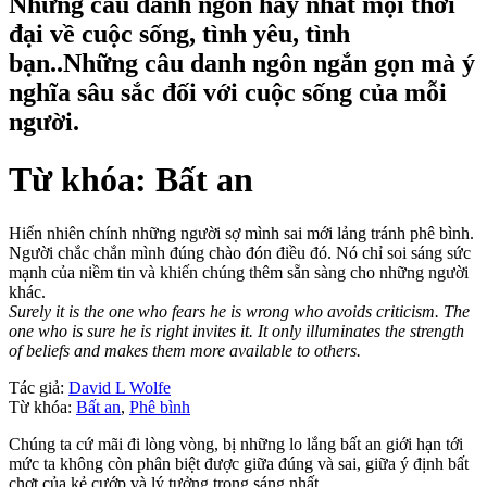
Những câu danh ngôn hay nhất mọi thời
đại về cuộc sống, tình yêu, tình
bạn..Những câu danh ngôn ngắn gọn mà ý
nghĩa sâu sắc đối với cuộc sống của mỗi
người.
Từ khóa: Bất an
Hiển nhiên chính những người sợ mình sai mới lảng tránh phê bình.
Người chắc chắn mình đúng chào đón điều đó. Nó chỉ soi sáng sức
mạnh của niềm tin và khiến chúng thêm sẵn sàng cho những người
khác.
Surely it is the one who fears he is wrong who avoids criticism. The
one who is sure he is right invites it. It only illuminates the strength
of beliefs and makes them more available to others.
Tác giả:
David L Wolfe
Từ khóa:
Bất an
,
Phê bình
Chúng ta cứ mãi đi lòng vòng, bị những lo lắng bất an giới hạn tới
mức ta không còn phân biệt được giữa đúng và sai, giữa ý định bất
chợt của kẻ cướp và lý tưởng trong sáng nhất.