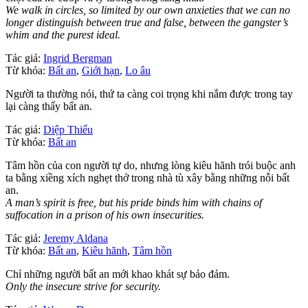
We walk in circles, so limited by our own anxieties that we can no
longer distinguish between true and false, between the gangster’s
whim and the purest ideal.
Tác giả:
Ingrid Bergman
Từ khóa:
Bất an
,
Giới hạn
,
Lo âu
Người ta thường nói, thứ ta càng coi trọng khi nắm được trong tay
lại càng thấy bất an.
Tác giả:
Diệp Thiếu
Từ khóa:
Bất an
Tâm hồn của con người tự do, nhưng lòng kiêu hãnh trói buộc anh
ta bằng xiềng xích nghẹt thở trong nhà tù xây bằng những nỗi bất
an.
A man’s spirit is free, but his pride binds him with chains of
suffocation in a prison of his own insecurities.
Tác giả:
Jeremy Aldana
Từ khóa:
Bất an
,
Kiêu hãnh
,
Tâm hồn
Chỉ những người bất an mới khao khát sự bảo đảm.
Only the insecure strive for security.