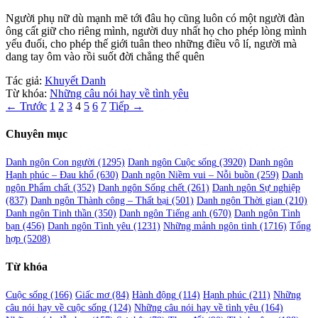
Người phụ nữ dù mạnh mẽ tới đâu họ cũng luôn có một người đàn
ông cất giữ cho riêng mình, người duy nhất họ cho phép lòng mình
yếu đuối, cho phép thế giới tuân theo những điều vô lí, người mà
dang tay ôm vào rồi suốt đời chẳng thể quên
Tác giả:
Khuyết Danh
Từ khóa:
Những câu nói hay về tình yêu
Phân
← Trước
1
2
3
4
5
6
7
Tiếp →
trang
Chuyên mục
bài
viết
Danh ngôn Con người
(1295)
Danh ngôn Cuộc sống
(3920)
Danh ngôn
Hạnh phúc – Đau khổ
(630)
Danh ngôn Niềm vui – Nỗi buồn
(259)
Danh
ngôn Phẩm chất
(352)
Danh ngôn Sống chết
(261)
Danh ngôn Sự nghiệp
(837)
Danh ngôn Thành công – Thất bại
(501)
Danh ngôn Thời gian
(210)
Danh ngôn Tinh thần
(350)
Danh ngôn Tiếng anh
(670)
Danh ngôn Tình
bạn
(456)
Danh ngôn Tình yêu
(1231)
Những mảnh ngôn tình
(1716)
Tổng
hợp
(5208)
Từ khóa
Cuộc sống
(166)
Giấc mơ
(84)
Hành động
(114)
Hạnh phúc
(211)
Những
câu nói hay về cuộc sống
(124)
Những câu nói hay về tình yêu
(164)