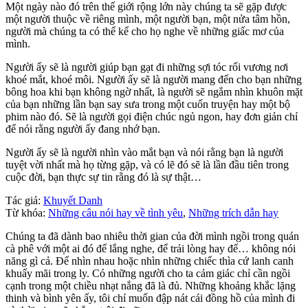
Một ngày nào đó trên thế giới rộng lớn này chúng ta sẽ gặp được
một người thuộc về riêng mình, một người bạn, một nửa tâm hồn,
người mà chúng ta có thể kể cho họ nghe về những giấc mơ của
mình.
Người ấy sẽ là người giúp bạn gạt đi những sợi tóc rối vương nơi
khoé mắt, khoé môi. Người ấy sẽ là người mang đến cho bạn những
bông hoa khi bạn không ngờ nhất, là người sẽ ngắm nhìn khuôn mặt
của bạn những lần bạn say sưa trong một cuốn truyện hay một bộ
phim nào đó. Sẽ là người gọi điện chúc ngủ ngon, hay đơn giản chỉ
để nói rằng người ấy đang nhớ bạn.
Người ấy sẽ là người nhìn vào mắt bạn và nói rằng bạn là người
tuyệt vời nhất mà họ từng gặp, và có lẽ đó sẽ là lần đầu tiên trong
cuộc đời, bạn thực sự tin rằng đó là sự thật…
Tác giả:
Khuyết Danh
Từ khóa:
Những câu nói hay về tình yêu
,
Những trích dẫn hay
Chúng ta đã dành bao nhiêu thời gian của đời mình ngồi trong quán
cà phê với một ai đó để lắng nghe, để trải lòng hay để… không nói
năng gì cả. Để nhìn nhau hoặc nhìn những chiếc thìa cứ lanh canh
khuấy mãi trong ly. Có những người cho ta cảm giác chỉ cần ngồi
cạnh trong một chiều nhạt nắng đã là đủ. Những khoảng khắc lặng
thinh và bình yên ấy, tôi chỉ muốn đập nát cái đồng hồ của mình đi