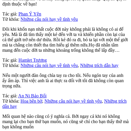
định thuộc về bạn!
Tác giả:
Phan Ý Yên
Từ khóa:
Những câu nói hay về tình yêu
Đôi khi khốn nạn nhất cuộc đời này không phải là không có ai để
yêu. Mà là đã tìm thấy một kẻ đến với ta và khiến phần còn lại của
cả thế giới trở nên dư thừa. Rồi kẻ đó ra đi, bỏ ta lại với một thế giới
mà ta chẳng còn thiết tha tìm hiểu gì thêm nữa.Họ đã nhẫn tâm
mang đến cuộc đời ta những khoảng trống không thể lấp đầy…
Tác giả:
Hamlet Trương
Từ khóa:
Những câu nói hay về tình yêu
,
Những trích dẫn hay
Nếu một người đàn ông chìa tay ra cho tôi. Nếu ngón tay của anh
ấy ấm áp. Thì việc anh là ai thực ra đối với tôi đã không còn quan
trọng nữa.
Tác giả:
An Ni Bảo Bối
Từ khóa:
Hoa bên bờ
,
Những câu nói hay về tình yêu
,
Những trích
dẫn hay
Mối quan hệ nào cũng có ý nghĩa cả. Bởi ngay cả khi nó không
mang lại cho bạn thứ bạn muốn, nó cũng sẽ chỉ cho bạn thấy thứ mà
bạn không muốn