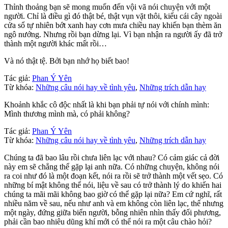
Thỉnh thoảng bạn sẽ mong muốn đến vội vã nói chuyện với một
người. Chỉ là điều gì đó thật bé, thật vụn vặt thôi, kiểu cái cây ngoài
cửa sổ tự nhiên bớt xanh hay cơn mưa chiều nay khiến bạn thèm ăn
ngô nướng. Nhưng rồi bạn dừng lại. Vì bạn nhận ra người ấy đã trở
thành một người khác mất rồi…
Và nó thật tệ. Bởi bạn nhớ họ biết bao!
Tác giả:
Phan Ý Yên
Từ khóa:
Những câu nói hay về tình yêu
,
Những trích dẫn hay
Khoảnh khắc cô độc nhất là khi bạn phải tự nói với chính mình:
Mình thương mình mà, có phải không?
Tác giả:
Phan Ý Yên
Từ khóa:
Những câu nói hay về tình yêu
,
Những trích dẫn hay
Chúng ta đã bao lâu rồi chưa liên lạc với nhau? Có cảm giác cả đời
này em sẽ chẳng thể gặp lại anh nữa. Có những chuyện, không nói
ra coi như đó là một đoạn kết, nói ra rồi sẽ trở thành một vết sẹo. Có
những bí mật không thể nói, liệu về sau có trở thành lý do khiến hai
chúng ta mãi mãi không bao giờ có thể gặp lại nữa? Em cứ nghĩ, rất
nhiều năm về sau, nếu như anh và em không còn liên lạc, thế nhưng
một ngày, đứng giữa biển người, bỗng nhiên nhìn thấy đối phương,
phải cần bao nhiêu dũng khí mới có thể nói ra một câu chào hỏi?