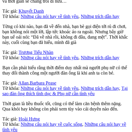
và thời gian sẽ chẳng trôi đi nữa…
Tác giả:
Khuyết Danh
Từ khóa:
Những câu nói hay về tình yêu
,
Những trích dẫn hay
Từng có khi nào, bạn đã về đến nhà, bạn bè gọi điện tới rủ đi chơi,
bạn không nói một lời, lập tức khoác áo ra ngoài. Nhưng bây giờ
bạn uể oải nói: “Đã về nhà rồi, không đi đâu, đang mệt”. Thời khắc
này, cuối cùng bạn đã hiểu, mình đã già
Tác giả:
Trương Tiểu Nhàn
Từ khóa:
Những câu nói hay về tình yêu
,
Những trích dẫn hay
Bạn cần phải hiểu rằng thời điểm duy nhất mà người phụ nữ có thể
thay đổi thành công một người đàn ông là khi anh ta còn bé.
Tác giả:
Allan
,
Barbara Pease
Từ khóa:
Những câu nói hay về tình yêu
,
Những trích dẫn hay
,
Tại
sao đàn ông thích tình dục & Phụ nữ cần tình yêu
Thời gian là liều thuốc tốt, cũng có thể làm căn bệnh thêm nặng.
Qua khỏi hay không còn phải xem tùy vào cái duyên nào đến.
Tác giả:
Hoài Hưng
Từ khóa:
Những câu nói hay về cuộc sống
,
Những câu nói hay về
tình yêu