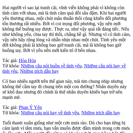
Hai người vì sao lại tranh cãi, vĩnh viễn không phải vì không còn
tình cảm với nhau, mà là tình cảm quá đỗi sâu đậm. Khi hai người
yêu thương nhau, một chút mâu thuẫn thôi cũng khiến đối phương
tổn thương rất nhiều. Bởi vì coi trọng đối phương, vậy nên mới
không thể buông tay được. Thực ra, như vậy quả rất đáng tiếc. Nếu
như không yêu, chia tay thì thôi, chẳng hề gì. Nhưng vì có tình cảm,
vậy nên hãy rộng lòng và nhẫn nhịn nhau một chút. Tình yêu một
đời không phải là không bao giờ tranh cãi, mà là không bao giờ
buông tay. Bởi vì yêu nên mới kiên trì ở bên nhau.
Tác giả:
Hòa Hỏa
Từ khóa:
Những câu nói buồn về tình yêu
,
Những câu nói hay về
tình yêu
,
Những trích dẫn hay
Có bao nhiêu người trên thế gian này, trái tim chung nhịp nhưng
không thể cầm tay đi chung trên một con đường? Nhân duyên này
sẽ khổ đau nhưng đó chính là thứ nhân duyên khiến bạn trở nên
mạnh mẽ.
Tác giả:
Phan Ý Yên
Từ khóa:
Những câu nói hay về tình yêu
,
Những trích dẫn hay
Tuổi thanh xuân giống như một cơn mưa rào. Dù cho bạn từng bị
cảm lạnh vì tắm mưa, bạn vẫn muốn được đằm mình trong cơn mưa