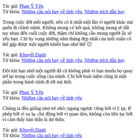
Tác giả:
Phan Ý Yên
Từ khóa:
Những câu nói hay về tình yêu
,
Những trích dẫn hay
Trong cuộc đời mỗi người, nên có ít nhất một lần vì người khác mà
quên đi chính mình. Không mong có kết quả, không mong sẽ dắt
tay nhau đến cuối cuộc đời, thậm chí không cầu mong người ấy sẽ
yêu bạn. Chỉ hy vọng những năm tháng đẹp nhất của tuổi xuân có
thể gặp được một người khiến bạn như thế 🙂
Tác giả:
Khuyết Danh
Từ khóa:
Những câu nói hay về tình yêu
,
Những trích dẫn hay
Đôi khi bạn nhớ một người đã cũ không phải vì bạn muốn họ quay
trở lại trong cuộc sống của mình. Chỉ bởi hoài niệm cũng là một
phần trong hành trình đi tới mà thôi.
Tác giả:
Phan Ý Yên
Từ khóa:
Những câu nói hay về tình yêu
Chúng ta đều giống như trẻ nhỏ: ngang ngược cũng bởi vì ỷ lại, lễ
phép bởi vì xa lạ, chủ động bởi vì quan tâm, không còn liên lạc bởi
vì cảm thấy bản thân là dư thừa.
Tác giả:
Khuyết Danh
Từ khóa:
Những câu nói hay về tình yêu