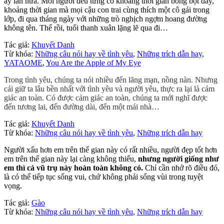
ấy lần nữa. Mỗi người đều từng có khoảng thời gian bồng bột đấy,
khoảng thời gian mà mọi cậu con trai cùng thích một cô gái trong
lớp, đi qua tháng ngày với những trò nghịch ngợm hoang đường
không tên. Thế rồi, tuổi thanh xuân lặng lẽ qua đi…
Tác giả:
Khuyết Danh
Từ khóa:
Những câu nói hay về tình yêu
,
Những trích dẫn hay
,
YATAOME
,
You Are the Apple of My Eye
Trong tình yêu, chúng ta nói nhiều đến lãng mạn, nồng nàn. Nhưng
cái giữ ta lâu bền nhất với tình yêu và người yêu, thực ra lại là cảm
giác an toàn. Có được cảm giác an toàn, chúng ta mới nghĩ được
đến tương lai, đến đường dài, đến một mái nhà…
Tác giả:
Khuyết Danh
Từ khóa:
Những câu nói hay về tình yêu
,
Những trích dẫn hay
Người xấu hơn em trên thế gian này có rất nhiều, người đẹp tốt hơn
em trên thế gian này lại càng không thiếu,
nhưng người giống như
em thì cả vũ trụ này hoàn toàn không có.
Chỉ cần nhớ rõ điều đó,
là có thể tiếp tục sống vui, chứ không phải sống vùi trong tuyệt
vọng.
Tác giả:
Gào
Từ khóa:
Những câu nói hay về tình yêu
,
Những trích dẫn hay