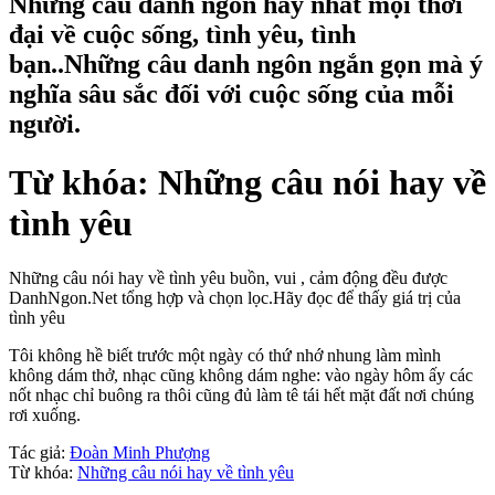
Những câu danh ngôn hay nhất mọi thời
đại về cuộc sống, tình yêu, tình
bạn..Những câu danh ngôn ngắn gọn mà ý
nghĩa sâu sắc đối với cuộc sống của mỗi
người.
Từ khóa: Những câu nói hay về
tình yêu
Những câu nói hay về tình yêu buồn, vui , cảm động đều được
DanhNgon.Net tổng hợp và chọn lọc.Hãy đọc để thấy giá trị của
tình yêu
Tôi không hề biết trước một ngày có thứ nhớ nhung làm mình
không dám thở, nhạc cũng không dám nghe: vào ngày hôm ấy các
nốt nhạc chỉ buông ra thôi cũng đủ làm tê tái hết mặt đất nơi chúng
rơi xuống.
Tác giả:
Đoàn Minh Phượng
Từ khóa:
Những câu nói hay về tình yêu