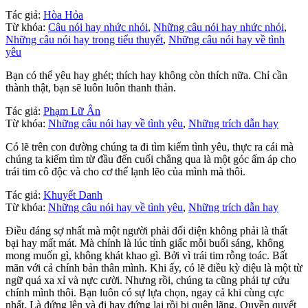
Tác giả:
Hòa Hỏa
Từ khóa:
Câu nói hay nhức nhói
,
Những câu nói hay nhức nhói
,
Những câu nói hay trong tiểu thuyết
,
Những câu nói hay về tình
yêu
Bạn có thể yêu hay ghét; thích hay không còn thích nữa. Chỉ cần
thành thật, bạn sẽ luôn luôn thanh thản.
Tác giả:
Phạm Lữ Ân
Từ khóa:
Những câu nói hay về tình yêu
,
Những trích dẫn hay
Có lẽ trên con đường chúng ta đi tìm kiếm tình yêu, thực ra cái mà
chúng ta kiếm tìm từ đầu đến cuối chẳng qua là một góc ấm áp cho
trái tim cô độc và cho cơ thể lạnh lẽo của mình mà thôi.
Tác giả:
Khuyết Danh
Từ khóa:
Những câu nói hay về tình yêu
,
Những trích dẫn hay
Điều đáng sợ nhất mà một người phải đối diện không phải là thất
bại hay mất mát. Mà chính là lúc tỉnh giấc mỗi buổi sáng, không
mong muốn gì, không khát khao gì. Bởi vì trái tim rỗng toác. Bất
mãn với cả chính bản thân mình. Khi ấy, có lẽ điều kỳ diệu là một từ
ngữ quá xa xỉ và nực cười. Nhưng rồi, chúng ta cũng phải tự cứu
chính mình thôi. Bạn luôn có sự lựa chọn, ngay cả khi cùng cực
nhất. Là đứng lên và đi hay đứng lại rồi bị quên lãng. Quyền quyết