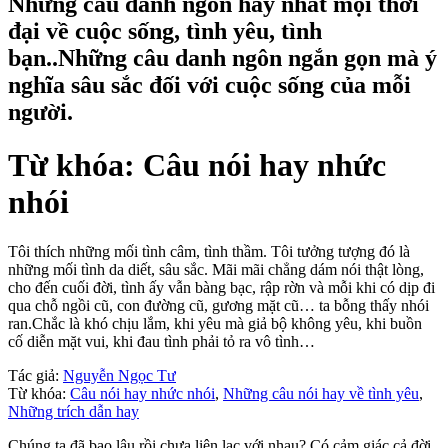
Những câu danh ngôn hay nhất mọi thời
đại về cuộc sống, tình yêu, tình
bạn..Những câu danh ngôn ngắn gọn mà ý
nghĩa sâu sắc đối với cuộc sống của mỗi
người.
Từ khóa: Câu nói hay nhức
nhói
Tôi thích những mối tình câm, tình thầm. Tôi tưởng tượng đó là
những mối tình da diết, sâu sắc. Mãi mãi chẳng dám nói thật lòng,
cho đến cuối đời, tình ấy vẫn bàng bạc, rập rờn và mỗi khi có dịp đi
qua chỗ ngồi cũ, con đường cũ, gương mặt cũ… ta bỗng thấy nhói
ran.Chắc là khó chịu lắm, khi yêu mà giả bộ không yêu, khi buồn
cố diễn mặt vui, khi đau tình phải tỏ ra vô tình…
Tác giả:
Nguyễn Ngọc Tư
Từ khóa:
Câu nói hay nhức nhói
,
Những câu nói hay về tình yêu
,
Những trích dẫn hay
Chúng ta đã bao lâu rồi chưa liên lạc với nhau? Có cảm giác cả đời