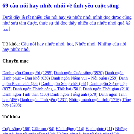
69 câu nói hay nhức nhói về tình yêu cuộc sống
Dưới đây là rất nhiều câu nói hay và nhức nhói mình đọc được cũng
như sưu tâm được, thực sự thì đọc thấy nhiều câu nhức nhói quá 😀
[…]
Từ khóa:
Câu nói hay nhức nhói
,
hot
,
Nhức nhói
,
Những câu nói
hay nhức nhói
Chuyên mục
Danh ngôn Con người
(1295)
Danh ngôn Cuộc sống
(3920)
Danh ngôn
Hạnh phúc – Đau khổ
(630)
Danh ngôn Niềm vui – Nỗi buồn
(259)
Danh
ngôn Phẩm chất
(352)
Danh ngôn Sống chết
(261)
Danh ngôn Sự nghiệp
(837)
Danh ngôn Thành công – Thất bại
(501)
Danh ngôn Thời gian
(210)
Danh ngôn Tinh thần
(350)
Danh ngôn Tiếng anh
(670)
Danh ngôn Tình
bạn
(456)
Danh ngôn Tình yêu
(1231)
Những mảnh ngôn tình
(1716)
Tổng
hợp
(5208)
Từ khóa
Cuộc sống
(166)
Giấc mơ
(84)
Hành động
(114)
Hạnh phúc
(211)
Những