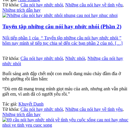
Từ khóa:
Câu nói hay nhức nhói
,
Những câu nói hay về tình yêu
,
Những trích dẫn hay
Tuyển tập những câu nói hay nhức nhói (Phần 2)
Nối tiếp phần 1 của “ Tuyển tập những câu nói hay nhức nhói ”
hôm nay mình sẽ tiếp tục chia sẻ đến các bạn phần 2 của nó. […]
Từ khóa:
Câu nói hay nhức nhói
,
Nhức nhói
,
Những câu nói hay
nhức nhói
Buổi sáng anh đập chết một con muỗi đang máu chảy đầm đìa ở
trên giường rồi lẩm bẩm:
“Dù em đã mang trong mình giọt máu của anh, nhưng anh vẫn phải
giết em, vì anh đã có người yêu rồi.”
Tác giả:
Khuyết Danh
Từ khóa:
Câu nói hay nhức nhói
,
Những câu nói hay về tình yêu
,
Những trích dẫn hay