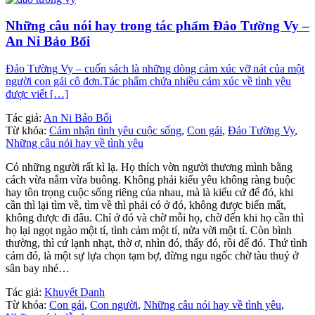
Những câu nói hay trong tác phẩm Đảo Tường Vy –
An Ni Bảo Bối
Đảo Tường Vy – cuốn sách là những dòng cảm xúc vỡ nát của một
người con gái cô đơn.Tác phẩm chứa nhiều cảm xúc về tình yêu
được viết […]
Tác giả:
An Ni Bảo Bối
Từ khóa:
Cảm nhận tình yêu cuộc sống
,
Con gái
,
Đảo Tường Vy
,
Những câu nói hay về tình yêu
Có những người rất kì lạ. Họ thích vờn người thương mình bằng
cách vừa nắm vừa buông. Không phải kiểu yêu không ràng buộc
hay tôn trọng cuộc sống riêng của nhau, mà là kiểu cứ để đó, khi
cần thì lại tìm về, tìm về thì phải có ở đó, không được biến mất,
không được đi đâu. Chỉ ở đó và chờ mỗi họ, chờ đến khi họ cần thì
họ lại ngọt ngào một tí, tình cảm một tí, nửa vời một tí. Còn bình
thường, thì cứ lạnh nhạt, thờ ơ, nhìn đó, thấy đó, rồi để đó. Thứ tình
cảm đó, là một sự lựa chọn tạm bợ, đừng ngu ngốc chờ tàu thuỷ ở
sân bay nhé…
Tác giả:
Khuyết Danh
Từ khóa:
Con gái
,
Con người
,
Những câu nói hay về tình yêu
,