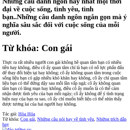
Những câu danh ngôn hay nhất mọi thời
đại về cuộc sống, tình yêu, tình
bạn..Những câu danh ngôn ngắn gọn mà ý
nghĩa sâu sắc đối với cuộc sống của mỗi
người.
Từ khóa: Con gái
Thực ra rất nhiều người con gái không hề quan tâm bạn có nhiều
tiền hay không, điều cô ấy quan tâm chỉ là bạn có nỗ lực phấn đấu
để thay đổi hiện tại hay không; cô ấy không quan tâm trong cuộc
sống liệu bạn có gặp nhiều khó khăn hay không, cô ấy chỉ quan tâm
liệu bạn có thể đứng dậy sau mỗi lần vấp ngã; cô ấy không quan
tâm bạn có lãng mạn hay không, điều cô ấy muốn là có thể cảm
nhận được tình yêu của bạn mỗi ngày; cô ấy không để ý tình trạng
hiện nay của bạn ra sao, cô ấy chỉ muốn biết liệu có thể nhìn thấy
được tương lai của hai người hay không.
Tác giả:
Hòa Hỏa
Từ khóa:
Con gái
,
Những câu nói hay về tình yêu
,
Những trích dẫn
hay