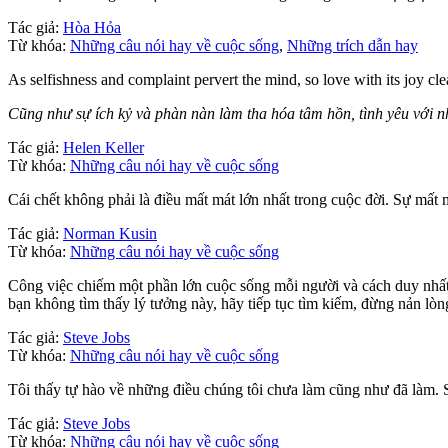
Tác giả:
Hòa Hỏa
Từ khóa:
Những câu nói hay về cuộc sống
,
Những trích dẫn hay
As selfishness and complaint pervert the mind, so love with its joy cle
Cũng như sự ích kỷ và phàn nàn làm tha hóa tâm hồn, tình yêu với n
Tác giả:
Helen Keller
Từ khóa:
Những câu nói hay về cuộc sống
Cái chết không phải là điều mất mát lớn nhất trong cuộc đời. Sự mất m
Tác giả:
Norman Kusin
Từ khóa:
Những câu nói hay về cuộc sống
Công việc chiếm một phần lớn cuộc sống mỗi người và cách duy nhất 
bạn không tìm thấy lý tưởng này, hãy tiếp tục tìm kiếm, đừng nản lòn
Tác giả:
Steve Jobs
Từ khóa:
Những câu nói hay về cuộc sống
Tôi thấy tự hào về những điều chúng tôi chưa làm cũng như đã làm. S
Tác giả:
Steve Jobs
Từ khóa:
Những câu nói hay về cuộc sống