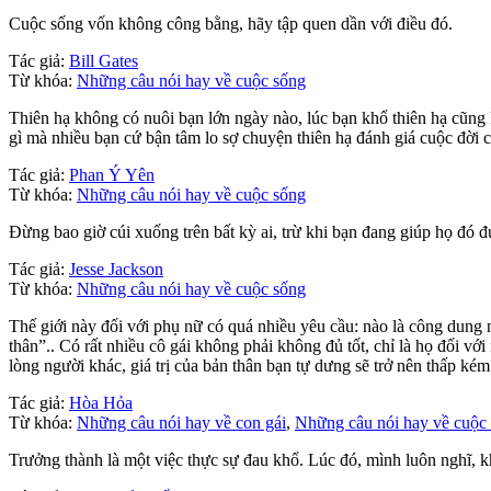
Cuộc sống vốn không công bằng, hãy tập quen dần với điều đó.
Tác giả:
Bill Gates
Từ khóa:
Những câu nói hay về cuộc sống
Thiên hạ không có nuôi bạn lớn ngày nào, lúc bạn khổ thiên hạ cũng 
gì mà nhiều bạn cứ bận tâm lo sợ chuyện thiên hạ đánh giá cuộc đời
Tác giả:
Phan Ý Yên
Từ khóa:
Những câu nói hay về cuộc sống
Đừng bao giờ cúi xuống trên bất kỳ ai, trừ khi bạn đang giúp họ đó đ
Tác giả:
Jesse Jackson
Từ khóa:
Những câu nói hay về cuộc sống
Thế giới này đối với phụ nữ có quá nhiều yêu cầu: nào là công dung 
thân”.. Có rất nhiều cô gái không phải không đủ tốt, chỉ là họ đối v
lòng người khác, giá trị của bản thân bạn tự dưng sẽ trở nên thấp ké
Tác giả:
Hòa Hỏa
Từ khóa:
Những câu nói hay về con gái
,
Những câu nói hay về cuộc
Trưởng thành là một việc thực sự đau khổ. Lúc đó, mình luôn nghĩ, kh