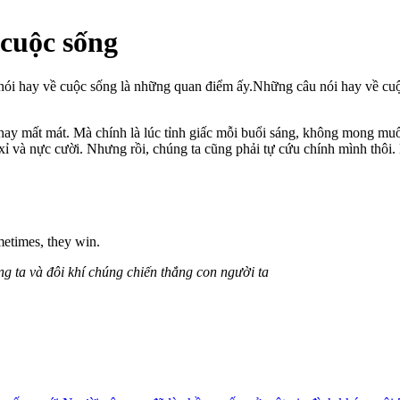
cuộc sống
ói hay về cuộc sống là những quan điểm ấy.Những câu nói hay về cuộ
hay mất mát. Mà chính là lúc tỉnh giấc mỗi buổi sáng, không mong muốn 
 xỉ và nực cười. Nhưng rồi, chúng ta cũng phải tự cứu chính mình thôi
ometimes, they win.
ng ta và đôi khí chúng chiến thắng con người ta