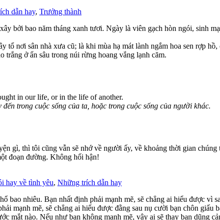
ích dẫn hay
,
Trưởng thành
 xây bởi bao năm tháng xanh tươi. Ngày là viên gạch hòn ngói, sinh mạ
 tổ nơi sân nhà xưa cũ; là khi mùa hạ mát lành ngắm hoa sen rợp hồ, q
áo trắng ở ẩn sâu trong núi rừng hoang vắng lạnh căm.
 in our life, or in the life of another.
ảy đến trong cuộc sống của ta, hoặc trong cuộc sống của người khác.
yện gì, thì tôi cũng vẫn sẽ nhớ về người ấy, về khoảng thời gian chúng t
y một đoạn đường. Không hối hận!
i hay về tình yêu
,
Những trích dẫn hay
hổ bao nhiêu. Bạn nhất định phải mạnh mẽ, sẽ chẳng ai hiểu được vì sa
 phải mạnh mẽ, sẽ chẳng ai hiểu được đằng sau nụ cười bạn chôn giấu 
ước mắt nào. Nếu như bạn không mạnh mẽ, vậy ai sẽ thay bạn dũng c