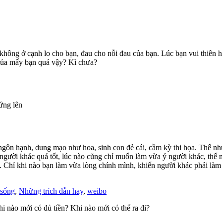
không ở cạnh lo cho bạn, đau cho nỗi đau của bạn. Lúc bạn vui thiên 
 của mấy bạn quá vậy? Kì chưa?
ứng lên
ngôn hạnh, dung mạo như hoa, sinh con đẻ cái, cầm kỳ thi họa. Thế như
ới người khác quá tốt, lúc nào cũng chỉ muốn làm vừa ý người khác, th
m. Chỉ khi nào bạn làm vừa lòng chính mình, khiến người khác phải làm 
 sống
,
Những trích dẫn hay
,
weibo
i nào mới có đủ tiền? Khi nào mới có thể ra đi?