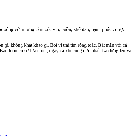
c sống với những cảm xúc vui, buồn, khổ đau, hạnh phúc.. được
gì, không khát khao gì. Bởi vì trái tim rỗng toác. Bất mãn với cả
. Bạn luôn có sự lựa chọn, ngay cả khi cùng cực nhất. Là đứng lên và