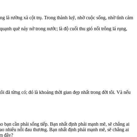
ng là rường xà cột trụ. Trong thành luỹ, nhờ cuộc sống, nhờ tình cảm
uạnh quẽ nảy nở trong nước; là độ cuối thu gió nổi trông lá rụng,
ôi đã từng có; đó là khoảng thời gian đẹp nhất trong đời tôi. Và nếu
o bạn cần phải sống tiếp. Bạn nhất định phải mạnh mẽ, sẽ chẳng ai
bao nhiêu nỗi đau thương. Bạn nhất định phải mạnh mẽ, sẽ chẳng ai
ảm đây?