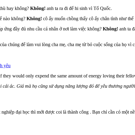
n thù hay không?
Không!
anh ta ra đi để hi sinh vì Tổ Quốc.
hế nào không?
Không!
cô ấy muốn chồng thấy cô ấy chân tình như thế 
đáp ứng đầy đủ nhu cầu cá nhân ở nơi làm việc không?
Không!
anh ta đ
của chúng để làm vui lòng cha mẹ, cha mẹ từ bỏ cuộc sống của họ vì 
nh yêu
If they would only expend the same amount of energy loving their fello
lại cái ác. Giá mà họ cũng sử dụng năng lượng đó để yêu thương người 
t nghiệp đại học thì mới được coi là thành công . Bạn chỉ cần có một n