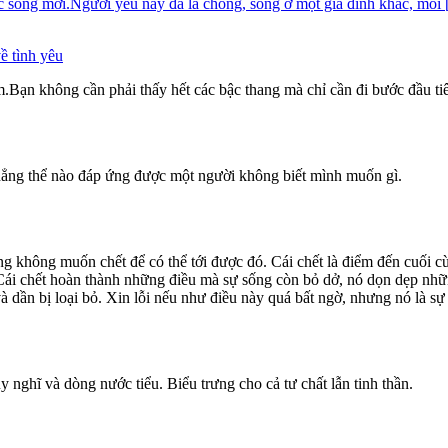
c sống mới.Người yêu nay đã là chồng, sống ở một gia đình khác, môi
ề tình yêu
.Bạn không cần phải thấy hết các bậc thang mà chỉ cần đi bước đầu tiê
hẳng thể nào đáp ứng được một người không biết mình muốn gì.
không muốn chết để có thể tới được đó. Cái chết là điểm đến cuối cùn
ống. Cái chết hoàn thành những điều mà sự sống còn bỏ dở, nó dọn dẹp
 và dần bị loại bỏ. Xin lỗi nếu như điều này quá bất ngờ, nhưng nó là sự 
 nghĩ và dòng nước tiểu. Biểu trưng cho cả tư chất lẫn tinh thần.