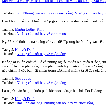
Mới về nhà chồng, chắc hẳn rất nhiều cô dâu vẫn còn bỡ ngỡ với cuộ
Từ khóa:
hot
,
Những câu nói hay về cuộc sống
,
Những câu nói hay v
Bạn không thể điều khiển hướng gió, chỉ có thể điều khiển cánh buồm
Tác giả:
Martin Luther King
Từ khóa:
Những câu nói hay về cuộc sống
Người khó tính thế nào cũng có cách để đáp ứng họ.Nhưng bạn sẽ c
Tác giả:
Khuyết Danh
Từ khóa:
Những câu nói hay về cuộc sống
Không ai muốn chết cả, kể cả những người muốn lên thiên đường cũng 
cái chết là điều phải đến, nó là phát minh tuyệt vời nhất sau sự s
này chính là các bạn, tất nhiên trong tương lai chúng ta sẽ đều già đi
Tác giả:
Steve Jobs
Từ khóa:
Những câu nói hay về cuộc sống
Là người đàn ông thì luôn phải kiểm soát được hai thứ. Đó là dòng suy
Tác giả:
Khuyết Danh
Từ khóa:
Bản lĩnh đàn ông
,
Những câu nói hay về cuộc sống