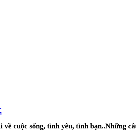
t
 về cuộc sống, tình yêu, tình bạn..Những c