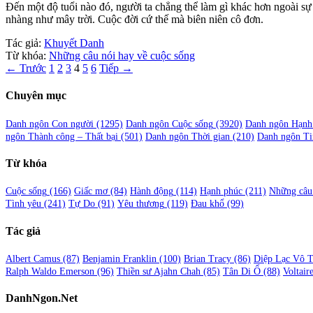
Đến một độ tuổi nào đó, người ta chẳng thể làm gì khác hơn ngoài s
nhàng như mây trời. Cuộc đời cứ thế mà biên niên cô đơn.
Tác giả:
Khuyết Danh
Từ khóa:
Những câu nói hay về cuộc sống
Phân
← Trước
1
2
3
4
5
6
Tiếp →
trang
Chuyên mục
bài
viết
Danh ngôn Con người
(1295)
Danh ngôn Cuộc sống
(3920)
Danh ngôn Hạnh
ngôn Thành công – Thất bại
(501)
Danh ngôn Thời gian
(210)
Danh ngôn Ti
Từ khóa
Cuộc sống
(166)
Giấc mơ
(84)
Hành động
(114)
Hạnh phúc
(211)
Những câu 
Tình yêu
(241)
Tự Do
(91)
Yêu thương
(119)
Đau khổ
(99)
Tác giả
Albert Camus
(87)
Benjamin Franklin
(100)
Brian Tracy
(86)
Diệp Lạc Vô 
Ralph Waldo Emerson
(96)
Thiền sư Ajahn Chah
(85)
Tân Di Ổ
(88)
Voltair
DanhNgon.Net