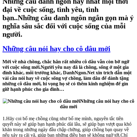
Những câu danh ngôn hay nhất mọi thời
đại về cuộc sống, tình yêu, tình
bạn..Những câu danh ngôn ngắn gọn mà ý
nghĩa sâu sắc đối với cuộc sống của mỗi
người.
Những câu nói hay cho cô dâu mới
Mới về nhà chồng, chắc hẳn rất nhiều cô dâu vẫn còn bỡ ngỡ
với cuộc sống mới.Người yêu nay đã là chồng, sống ở một gia
đình khác, môi trường khác, DanhNgon.Net xin trích dẫn một
vài câu nói hay về cuộc sống vợ chồng, làm dâu để dành tặng
những cô dâu mới, hi vọng họ sẽ có thêm kinh nghiệm để gìn
giữ hạnh phúc cho gia đình…
Những câu nói hay cho cô
dâu mới
1.Hãy coi bố mẹ chồng cũng như bố mẹ mình, nguyên tắc tiên
quyết này sẽ giúp bạn hạnh phúc dài lâu, sẽ giúp bạn vượt qua khó
khăn trong những ngày đầu chập chững, giúp chồng bạn quay về
nếu xảy ra cãi vã, giúp bạn những điều bạn sẽ không ngờ tới.Chỉ