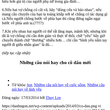
hiểu hơn giá trị của người phụ nữ trong gia đình…
6.Nếu hai vợ chồng có cãi vã, hãy “đóng cửa và bảo nhau”, nếu
mang câu chuyện của bạn la toáng khắp nới sẽ chẳng có tác dụng gì
cả.Nếu người chồng bước về phía bạn thì cũng đừng ngần ngại
bước về phía anh ta.(??!!?)
7.Khi yêu nhau hai người có thể rất lãng mạn, mãnh liệt, nhưng khi
đã là vợ chồng chỉ cần đơn giản và thực tế thôi, chữ “yêu” bây giờ
chuyển thành chữ “thương” nhiều hơn… chỉ cần “bình yêu nắm tay
người đi giữa nhân gian” là đủ…
(tiếp tục cập nhật)
Những câu nói hay cho cô dâu mới
Từ khóa:
hot
,
Những câu nói hay về cuộc sống
,
Những câu
nói hay về tình yêu
Đăng ngày:
17/03/2014
bởi
Thuy Lee
https://danhngon.net/wp-content/uploads/2014/03/co-dau.png
vi