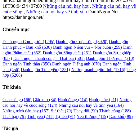
https://danhngon.net/nhung-cau-noi-hay-cho-co-dau-moi/
2014-03-
18T00:04:34+07:00
Những câu nói hay
hot
,
Những câu nói hay về
cuộc sống
,
Những câu nói hay về tình yêu
DanhNgon.Net
https://danhngon.net/
Chuyên mục
Danh ngôn Con người
(1295)
Danh ngôn Cuộc sống
(3920)
Danh ngôn
Hạnh phúc – Đau khổ
(630)
Danh ngôn Niềm vui – Nỗi buồn
(259)
Danh
ngôn Phẩm chất
(352)
Danh ngôn Sống chết
(261)
Danh ngôn Sự nghiệp
(837)
Danh ngôn Thành công – Thất bại
(501)
Danh ngôn Thời gian
(210)
Danh ngôn Tinh thần
(350)
Danh ngôn Tiếng anh
(670)
Danh ngôn Tình
bạn
(456)
Danh ngôn Tình yêu
(1231)
Những mảnh ngôn tình
(1716)
Tổng
hợp
(5208)
Từ khóa
Cuộc sống
(166)
Giấc mơ
(84)
Hành động
(114)
Hạnh phúc
(211)
Những
câu nói hay về cuộc sống
(124)
Những câu nói hay về tình yêu
(164)
Những trích dẫn hay
(157)
Sự thật
(79)
Thay đổi
(90)
Thành công
(188)
Thất bại
(79)
Tình yêu
(241)
Tự Do
(91)
Yêu thương
(119)
Đau khổ
(99)
Tác giả