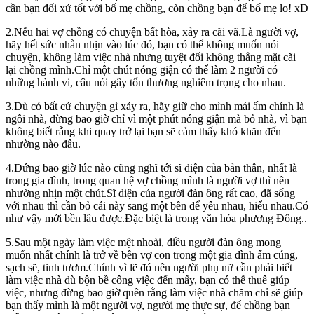
cần bạn đối xử tốt với bố mẹ chồng, còn chồng bạn để bố mẹ lo! xD
2.Nếu hai vợ chồng có chuyện bất hòa, xảy ra cãi vã.Là người vợ,
hãy hết sức nhẫn nhịn vào lúc đó, bạn có thể không muốn nói
chuyện, không làm việc nhà nhưng tuyệt đối không thẳng mặt cãi
lại chồng mình.Chỉ một chút nóng giận có thể làm 2 người có
những hành vi, câu nói gây tổn thương nghiêm trọng cho nhau.
3.Dù có bất cứ chuyện gì xảy ra, hãy giữ cho mình mái ấm chính là
ngôi nhà, đừng bao giờ chỉ vì một phút nóng giận mà bỏ nhà, vì bạn
không biết rằng khi quay trở lại bạn sẽ cảm thấy khó khăn đến
nhường nào đâu.
4.Đứng bao giờ lúc nào cũng nghĩ tới sĩ diện của bản thân, nhất là
trong gia đình, trong quan hệ vợ chồng mình là người vợ thì nên
nhường nhịn một chút.Sĩ diện của người đàn ông rất cao, đã sống
với nhau thì cần bỏ cái này sang một bên để yêu nhau, hiểu nhau.Có
như vậy mới bền lâu được.Đặc biệt là trong văn hóa phương Đông..
5.Sau một ngày làm việc mệt nhoài, điều người đàn ông mong
muốn nhất chính là trở về bên vợ con trong một gia đình ấm cúng,
sạch sẽ, tinh tươm.Chính vì lẽ đó nên người phụ nữ cần phải biết
làm việc nhà dù bộn bề công việc đến mấy, bạn có thể thuê giúp
việc, nhưng đừng bao giờ quên rằng làm việc nhà chăm chỉ sẽ giúp
bạn thấy mình là một người vợ, người mẹ thực sự, để chồng bạn