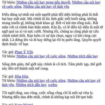
Từ khóa:
Những câu nói hay trong tiểu thuyết
,
Những câu nói hay
về cuộc sống
,
Những câu nói hay về tình yêu
Điều đáng sợ nhất mà một người phải đối diện không phải là thất
bại hay mất mát. Mà chính là lúc tỉnh giấc mỗi buổi sáng, không
mong muốn gì, không khát khao gì. Bởi vì trái tim rỗng toác. Bất
mãn với cả chính bản thân mình. Khi ấy, có lẽ điều kỳ diệu là một từ
ngữ quá xa xỉ và nực cười. Nhưng rồi, chúng ta cũng phải tự cứu
chính mình thôi. Bạn luôn có sự lựa chọn, ngay cả khi cùng cực
nhất. Là đứng lên và đi hay đứng lại rồi bị quên lãng. Quyền quyết
định thuộc về bạn
Tác giả:
Phan Ý Yên
Từ khóa:
Những câu nói hay về cuộc sống
,
Những trích dẫn hay
Sống đơn giản, thế giới này chính là cổ tích. Tâm phức tạp, thế giới
này liền trở thành một mê cung.
Tác giả:
Hòa Hỏa
Từ khóa:
Những câu nói hay về cuộc sống
,
Những câu nói hay về
tình yêu
,
Những trích dẫn hay
,
weibo
Tôi nghĩ rằng, sau cùng, cuộc sống cũng chỉ là một sự chia ly.
Nhưng điều đau đớn nhất, chính là không kịp nói lời tạm biệt.
Tác giả:
Yann Martel