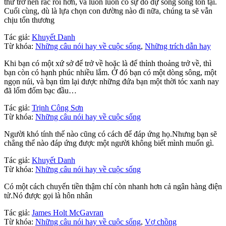
thứ trở nên rắc rối hơn, và luôn luôn có sự do dự song song tồn tại.
Cuối cùng, dù là lựa chọn con đường nào đi nữa, chúng ta sẽ vẫn
chịu tổn thương
Tác giả:
Khuyết Danh
Từ khóa:
Những câu nói hay về cuộc sống
,
Những trích dẫn hay
Khi bạn có một xứ sở để trở về hoặc là để thỉnh thoảng trở về, thì
bạn còn có hạnh phúc nhiều lắm. Ở đó bạn có một dòng sông, một
ngọn núi, và bạn tìm lại được những đứa bạn một thời tóc xanh nay
đã lốm đốm bạc đầu…
Tác giả:
Trịnh Công Sơn
Từ khóa:
Những câu nói hay về cuộc sống
Người khó tính thế nào cũng có cách để đáp ứng họ.Nhưng bạn sẽ
chẳng thể nào đáp ứng được một người không biết mình muốn gì.
Tác giả:
Khuyết Danh
Từ khóa:
Những câu nói hay về cuộc sống
Có một cách chuyển tiền thậm chí còn nhanh hơn cả ngân hàng điện
tử.Nó được gọi là hôn nhân
Tác giả:
James Holt McGavran
Từ khóa:
Những câu nói hay về cuộc sống
,
Vợ chồng