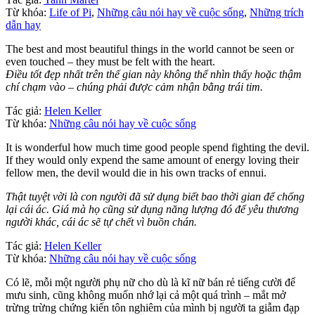
Từ khóa:
Life of Pi
,
Những câu nói hay về cuộc sống
,
Những trích
dẫn hay
The best and most beautiful things in the world cannot be seen or
even touched – they must be felt with the heart.
Điều tốt đẹp nhất trên thế gian này không thể nhìn thấy hoặc thậm
chí chạm vào – chúng phải được cảm nhận bằng trái tim.
Tác giả:
Helen Keller
Từ khóa:
Những câu nói hay về cuộc sống
It is wonderful how much time good people spend fighting the devil.
If they would only expend the same amount of energy loving their
fellow men, the devil would die in his own tracks of ennui.
Thật tuyệt vời là con người đã sử dụng biết bao thời gian để chống
lại cái ác. Giá mà họ cũng sử dụng năng lượng đó để yêu thương
người khác, cái ác sẽ tự chết vì buồn chán.
Tác giả:
Helen Keller
Từ khóa:
Những câu nói hay về cuộc sống
Có lẽ, mỗi một người phụ nữ cho dù là kĩ nữ bán rẻ tiếng cười để
mưu sinh, cũng không muốn nhớ lại cả một quá trình – mắt mở
trừng trừng chứng kiến tôn nghiêm của mình bị người ta giẫm đạp