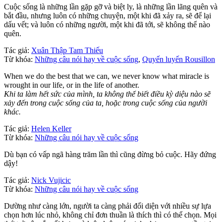
Cuộc sống là những lần gặp gỡ và biệt ly, là những lần lãng quên và
bắt đầu, nhưng luôn có những chuyện, một khi đã xảy ra, sẽ để lại
dấu vết; và luôn có những người, một khi đã tới, sẽ không thể nào
quên.
Tác giả:
Xuân Thập Tam Thiếu
Từ khóa:
Những câu nói hay về cuộc sống
,
Quyến luyến Rousillon
When we do the best that we can, we never know what miracle is
wrought in our life, or in the life of another.
Khi ta làm hết sức của mình, ta không thể biết điều kỳ diệu nào sẽ
xảy đến trong cuộc sống của ta, hoặc trong cuộc sống của người
khác.
Tác giả:
Helen Keller
Từ khóa:
Những câu nói hay về cuộc sống
Dù bạn có vấp ngã hàng trăm lần thì cũng đừng bỏ cuộc. Hãy đứng
dậy!
Tác giả:
Nick Vujicic
Từ khóa:
Những câu nói hay về cuộc sống
Dường như càng lớn, người ta càng phải đối diện với nhiều sự lựa
chọn hơn lúc nhỏ, không chỉ đơn thuần là thích thì có thể chọn. Mọi