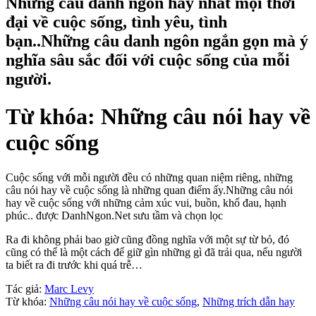
Những câu danh ngôn hay nhất mọi thời
đại về cuộc sống, tình yêu, tình
bạn..Những câu danh ngôn ngắn gọn mà ý
nghĩa sâu sắc đối với cuộc sống của mỗi
người.
Từ khóa: Những câu nói hay về
cuộc sống
Cuộc sống với mỗi người đều có những quan niệm riêng, những
câu nói hay về cuộc sống là những quan điểm ấy.Những câu nói
hay về cuộc sống với những cảm xúc vui, buồn, khổ đau, hạnh
phúc.. được DanhNgon.Net sưu tầm và chọn lọc
Ra đi không phải bao giờ cũng đồng nghĩa với một sự từ bỏ, đó
cũng có thể là một cách để giữ gìn những gì đã trải qua, nếu người
ta biết ra đi trước khi quá trễ…
Tác giả:
Marc Levy
Từ khóa:
Những câu nói hay về cuộc sống
,
Những trích dẫn hay