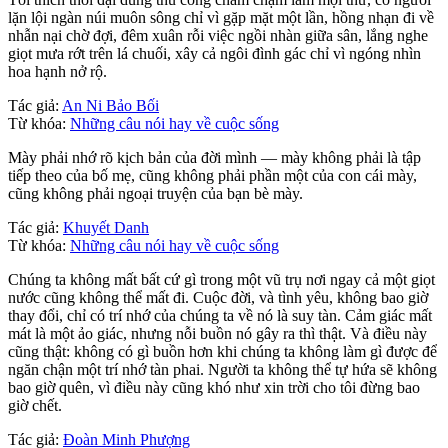
lặn lội ngàn núi muôn sông chỉ vì gặp mặt một lần, hồng nhạn đi về
nhẫn nại chờ đợi, đêm xuân rỗi việc ngồi nhàn giữa sân, lắng nghe
giọt mưa rớt trên lá chuối, xây cả ngôi đình gác chỉ vì ngóng nhìn
hoa hạnh nở rộ.
Tác giả:
An Ni Bảo Bối
Từ khóa:
Những câu nói hay về cuộc sống
Mày phải nhớ rõ kịch bản của đời mình — mày không phải là tập
tiếp theo của bố mẹ, cũng không phải phần một của con cái mày,
cũng không phải ngoại truyện của bạn bè mày.
Tác giả:
Khuyết Danh
Từ khóa:
Những câu nói hay về cuộc sống
Chúng ta không mất bất cứ gì trong một vũ trụ nơi ngay cả một giọt
nước cũng không thể mất đi. Cuộc đời, và tình yêu, không bao giờ
thay đổi, chỉ có trí nhớ của chúng ta về nó là suy tàn. Cảm giác mất
mát là một ảo giác, nhưng nỗi buồn nó gây ra thì thật. Và điều này
cũng thật: không có gì buồn hơn khi chúng ta không làm gì được để
ngăn chận một trí nhớ tàn phai. Người ta không thể tự hứa sẽ không
bao giờ quên, vì điều này cũng khó như xin trời cho tôi đừng bao
giờ chết.
Tác giả:
Đoàn Minh Phượng