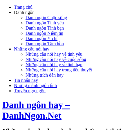
Trang chủ
Danh ngôn
Danh ngôn Cuộc sống
Danh ngôn Tình yêu
Danh ngôn Tình bạn
Danh ngôn Niềm tin
Danh ngôn Ý chí
Danh ngôn Tâm hồn
Những câu nói hay
Những câu nói hay về tình yêu
Những câu nói hay về cuộc sống
Những câu nói hay về tình bạn
Những câu nói hay trong tiểu thuyết
Những trích dẫn hay
Tin nhắn hay
Những mảnh ngôn tình
Truyện ngụ ngôn
Danh ngôn hay –
DanhNgon.Net