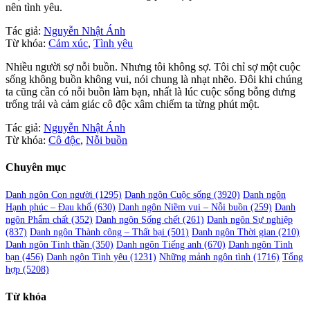
nên tình yêu.
Tác giả:
Nguyễn Nhật Ánh
Từ khóa:
Cảm xúc
,
Tình yêu
Nhiều người sợ nỗi buồn. Nhưng tôi không sợ. Tôi chỉ sợ một cuộc
sống không buồn không vui, nói chung là nhạt nhẽo. Đôi khi chúng
ta cũng cần có nỗi buồn làm bạn, nhất là lúc cuộc sống bỗng dưng
trống trải và cảm giác cô độc xâm chiếm ta từng phút một.
Tác giả:
Nguyễn Nhật Ánh
Từ khóa:
Cô độc
,
Nỗi buồn
Chuyên mục
Danh ngôn Con người
(1295)
Danh ngôn Cuộc sống
(3920)
Danh ngôn
Hạnh phúc – Đau khổ
(630)
Danh ngôn Niềm vui – Nỗi buồn
(259)
Danh
ngôn Phẩm chất
(352)
Danh ngôn Sống chết
(261)
Danh ngôn Sự nghiệp
(837)
Danh ngôn Thành công – Thất bại
(501)
Danh ngôn Thời gian
(210)
Danh ngôn Tinh thần
(350)
Danh ngôn Tiếng anh
(670)
Danh ngôn Tình
bạn
(456)
Danh ngôn Tình yêu
(1231)
Những mảnh ngôn tình
(1716)
Tổng
hợp
(5208)
Từ khóa