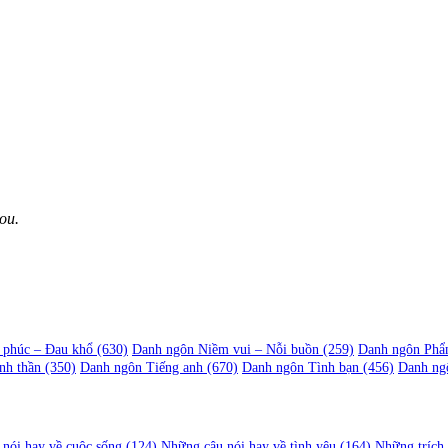
ou.
 phúc – Đau khổ
(630)
Danh ngôn Niềm vui – Nỗi buồn
(259)
Danh ngôn Phẩ
nh thần
(350)
Danh ngôn Tiếng anh
(670)
Danh ngôn Tình bạn
(456)
Danh ng
nói hay về cuộc sống
(124)
Những câu nói hay về tình yêu
(164)
Những trích