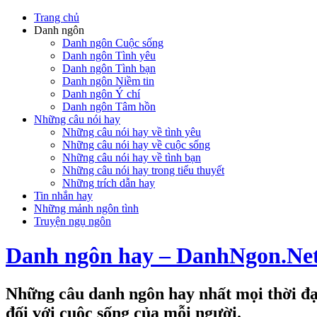
Trang chủ
Danh ngôn
Danh ngôn Cuộc sống
Danh ngôn Tình yêu
Danh ngôn Tình bạn
Danh ngôn Niềm tin
Danh ngôn Ý chí
Danh ngôn Tâm hồn
Những câu nói hay
Những câu nói hay về tình yêu
Những câu nói hay về cuộc sống
Những câu nói hay về tình bạn
Những câu nói hay trong tiểu thuyết
Những trích dẫn hay
Tin nhắn hay
Những mảnh ngôn tình
Truyện ngụ ngôn
Danh ngôn hay – DanhNgon.Ne
Những câu danh ngôn hay nhất mọi thời đại
đối với cuộc sống của mỗi người.