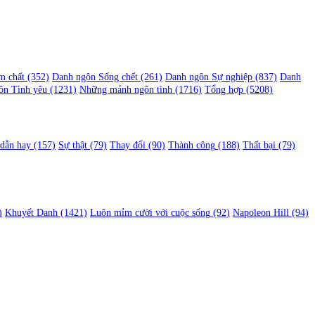
m chất
(352)
Danh ngôn Sống chết
(261)
Danh ngôn Sự nghiệp
(837)
Danh
ôn Tình yêu
(1231)
Những mảnh ngôn tình
(1716)
Tổng hợp
(5208)
 dẫn hay
(157)
Sự thật
(79)
Thay đổi
(90)
Thành công
(188)
Thất bại
(79)
)
Khuyết Danh
(1421)
Luôn mỉm cười với cuộc sống
(92)
Napoleon Hill
(94)