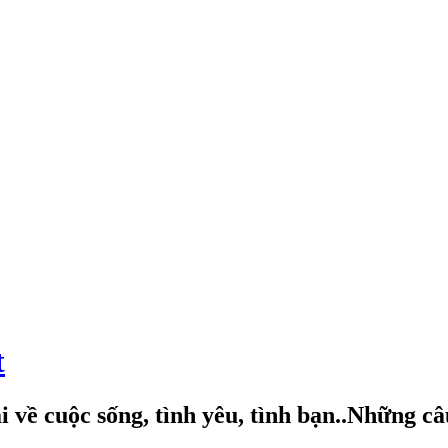
t
 về cuộc sống, tình yêu, tình bạn..Những c