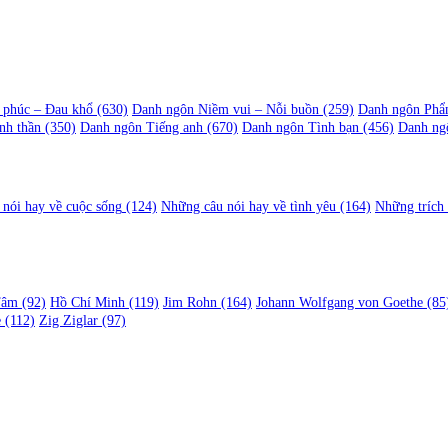
 phúc – Đau khổ
(630)
Danh ngôn Niềm vui – Nỗi buồn
(259)
Danh ngôn Phẩ
nh thần
(350)
Danh ngôn Tiếng anh
(670)
Danh ngôn Tình bạn
(456)
Danh ng
nói hay về cuộc sống
(124)
Những câu nói hay về tình yêu
(164)
Những trích
Tâm
(92)
Hồ Chí Minh
(119)
Jim Rohn
(164)
Johann Wolfgang von Goethe
(85
e
(112)
Zig Ziglar
(97)