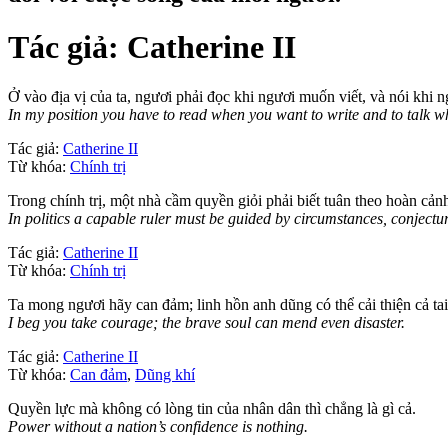
Tác giả:
Catherine II
Ở vào địa vị của ta, ngươi phải đọc khi ngươi muốn viết, và nói khi 
In my position you have to read when you want to write and to talk w
Tác giả:
Catherine II
Từ khóa:
Chính trị
Trong chính trị, một nhà cầm quyền giỏi phải biết tuân theo hoàn cảnh
In politics a capable ruler must be guided by circumstances, conjectu
Tác giả:
Catherine II
Từ khóa:
Chính trị
Ta mong ngươi hãy can đảm; linh hồn anh dũng có thể cải thiện cả ta
I beg you take courage; the brave soul can mend even disaster.
Tác giả:
Catherine II
Từ khóa:
Can đảm
,
Dũng khí
Quyền lực mà không có lòng tin của nhân dân thì chẳng là gì cả.
Power without a nation’s confidence is nothing.