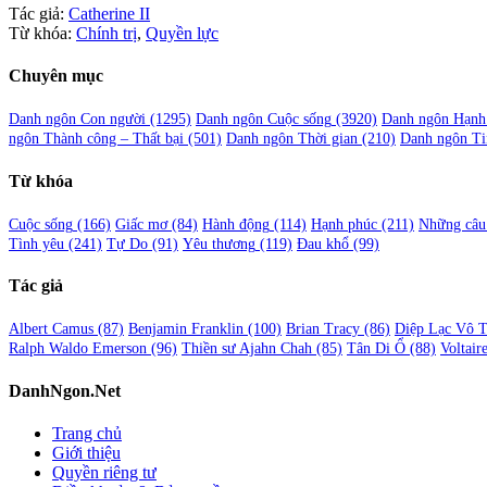
Tác giả:
Catherine II
Từ khóa:
Chính trị
,
Quyền lực
Chuyên mục
Danh ngôn Con người
(1295)
Danh ngôn Cuộc sống
(3920)
Danh ngôn Hạnh
ngôn Thành công – Thất bại
(501)
Danh ngôn Thời gian
(210)
Danh ngôn Ti
Từ khóa
Cuộc sống
(166)
Giấc mơ
(84)
Hành động
(114)
Hạnh phúc
(211)
Những câu 
Tình yêu
(241)
Tự Do
(91)
Yêu thương
(119)
Đau khổ
(99)
Tác giả
Albert Camus
(87)
Benjamin Franklin
(100)
Brian Tracy
(86)
Diệp Lạc Vô 
Ralph Waldo Emerson
(96)
Thiền sư Ajahn Chah
(85)
Tân Di Ổ
(88)
Voltair
DanhNgon.Net
Trang chủ
Giới thiệu
Quyền riêng tư