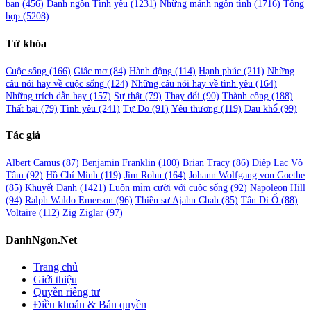
bạn
(456)
Danh ngôn Tình yêu
(1231)
Những mảnh ngôn tình
(1716)
Tổng
hợp
(5208)
Từ khóa
Cuộc sống
(166)
Giấc mơ
(84)
Hành động
(114)
Hạnh phúc
(211)
Những
câu nói hay về cuộc sống
(124)
Những câu nói hay về tình yêu
(164)
Những trích dẫn hay
(157)
Sự thật
(79)
Thay đổi
(90)
Thành công
(188)
Thất bại
(79)
Tình yêu
(241)
Tự Do
(91)
Yêu thương
(119)
Đau khổ
(99)
Tác giả
Albert Camus
(87)
Benjamin Franklin
(100)
Brian Tracy
(86)
Diệp Lạc Vô
Tâm
(92)
Hồ Chí Minh
(119)
Jim Rohn
(164)
Johann Wolfgang von Goethe
(85)
Khuyết Danh
(1421)
Luôn mỉm cười với cuộc sống
(92)
Napoleon Hill
(94)
Ralph Waldo Emerson
(96)
Thiền sư Ajahn Chah
(85)
Tân Di Ổ
(88)
Voltaire
(112)
Zig Ziglar
(97)
DanhNgon.Net
Trang chủ
Giới thiệu
Quyền riêng tư
Điều khoản & Bản quyền