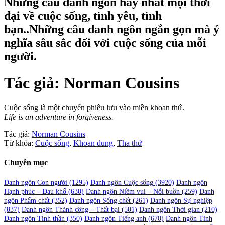
Những câu danh ngôn hay nhất mọi thời
đại về cuộc sống, tình yêu, tình
bạn..Những câu danh ngôn ngắn gọn mà ý
nghĩa sâu sắc đối với cuộc sống của mỗi
người.
Tác giả:
Norman Cousins
Cuộc sống là một chuyến phiêu lưu vào miền khoan thứ.
Life is an adventure in forgiveness.
Tác giả:
Norman Cousins
Từ khóa:
Cuộc sống
,
Khoan dung
,
Tha thứ
Chuyên mục
Danh ngôn Con người
(1295)
Danh ngôn Cuộc sống
(3920)
Danh ngôn
Hạnh phúc – Đau khổ
(630)
Danh ngôn Niềm vui – Nỗi buồn
(259)
Danh
ngôn Phẩm chất
(352)
Danh ngôn Sống chết
(261)
Danh ngôn Sự nghiệp
(837)
Danh ngôn Thành công – Thất bại
(501)
Danh ngôn Thời gian
(210)
Danh ngôn Tinh thần
(350)
Danh ngôn Tiếng anh
(670)
Danh ngôn Tình