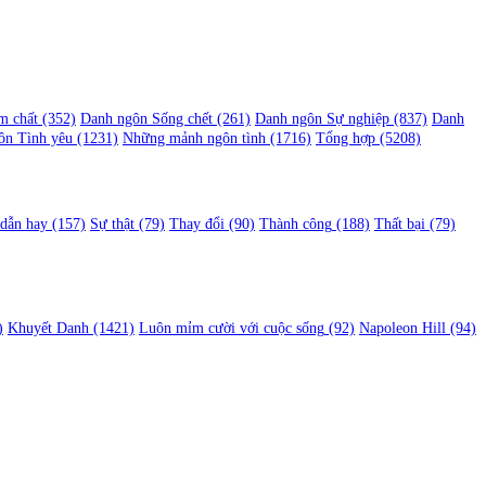
m chất
(352)
Danh ngôn Sống chết
(261)
Danh ngôn Sự nghiệp
(837)
Danh
ôn Tình yêu
(1231)
Những mảnh ngôn tình
(1716)
Tổng hợp
(5208)
 dẫn hay
(157)
Sự thật
(79)
Thay đổi
(90)
Thành công
(188)
Thất bại
(79)
)
Khuyết Danh
(1421)
Luôn mỉm cười với cuộc sống
(92)
Napoleon Hill
(94)