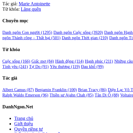
Tác giả:
Marie Antoinette
Từ khóa:
Lãng quên
Chuyên mục
Danh ngôn Con người
(1295)
Danh ngôn Cuộc sống
(3920)
Danh ngôn Hạnh
ngôn Thành công – Thất bại
(501)
Danh ngôn Thời gian
(210)
Danh ngôn Ti
Từ khóa
Cuộc sống
(166)
Giấc mơ
(84)
Hành động
(114)
Hạnh phúc
(211)
Những câu 
Tình yêu
(241)
Tự Do
(91)
Yêu thương
(119)
Đau khổ
(99)
Tác giả
Albert Camus
(87)
Benjamin Franklin
(100)
Brian Tracy
(86)
Diệp Lạc Vô 
Ralph Waldo Emerson
(96)
Thiền sư Ajahn Chah
(85)
Tân Di Ổ
(88)
Voltair
DanhNgon.Net
Trang chủ
Giới thiệu
Quyền riêng tư