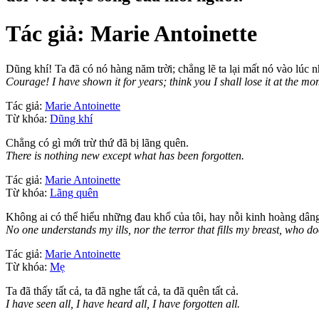
Tác giả:
Marie Antoinette
Dũng khí! Ta đã có nó hàng năm trời; chẳng lẽ ta lại mất nó vào lúc
Courage! I have shown it for years; think you I shall lose it at the 
Tác giả:
Marie Antoinette
Từ khóa:
Dũng khí
Chẳng có gì mới trừ thứ đã bị lãng quên.
There is nothing new except what has been forgotten.
Tác giả:
Marie Antoinette
Từ khóa:
Lãng quên
Không ai có thể hiểu những đau khổ của tôi, hay nỗi kinh hoàng dâng
No one understands my ills, nor the terror that fills my breast, who d
Tác giả:
Marie Antoinette
Từ khóa:
Mẹ
Ta đã thấy tất cả, ta đã nghe tất cả, ta đã quên tất cả.
I have seen all, I have heard all, I have forgotten all.