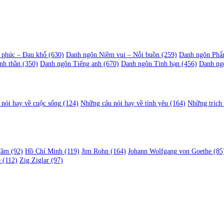
 phúc – Đau khổ
(630)
Danh ngôn Niềm vui – Nỗi buồn
(259)
Danh ngôn Phẩ
nh thần
(350)
Danh ngôn Tiếng anh
(670)
Danh ngôn Tình bạn
(456)
Danh ng
nói hay về cuộc sống
(124)
Những câu nói hay về tình yêu
(164)
Những trích
Tâm
(92)
Hồ Chí Minh
(119)
Jim Rohn
(164)
Johann Wolfgang von Goethe
(85
e
(112)
Zig Ziglar
(97)