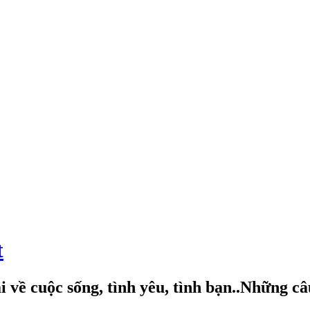
t
 về cuộc sống, tình yêu, tình bạn..Những c