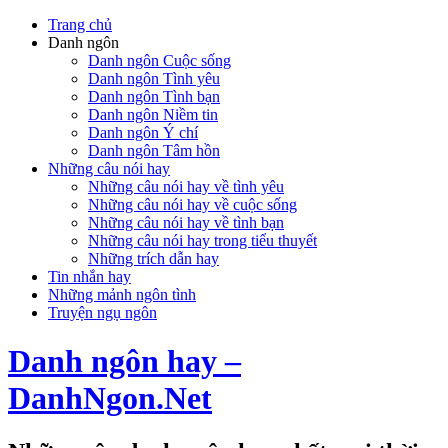
Trang chủ
Danh ngôn
Danh ngôn Cuộc sống
Danh ngôn Tình yêu
Danh ngôn Tình bạn
Danh ngôn Niềm tin
Danh ngôn Ý chí
Danh ngôn Tâm hồn
Những câu nói hay
Những câu nói hay về tình yêu
Những câu nói hay về cuộc sống
Những câu nói hay về tình bạn
Những câu nói hay trong tiểu thuyết
Những trích dẫn hay
Tin nhắn hay
Những mảnh ngôn tình
Truyện ngụ ngôn
Danh ngôn hay –
DanhNgon.Net