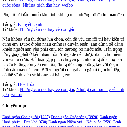
cuộc sống
,
Những trích dẫn hay
,
weibo
Phụ nữ bắt đầu muốn làm tình khi họ mua những bộ đồ lót màu đen
Tác giả:
Khuyết Danh
Từ khóa:
Những câu nói hay về con gái
Nếu không yêu thì đừng lựa chọn, còn đã yêu em rồi thì hãy kiên trì
cùng em. Được ở bên nhau chính là duyên phận, anh đừng dễ dàng
khiến người anh yêu phải chịu tổn thương rơi nước mắt. Trân trọng
từng giây phút ở bên nhau, hồi ức đẹp đẽ nên được dành cho niềm
vui và nụ cười. Bất luận gặp phải chuyện gì, anh đừng dễ dàng nói
ra câu không còn yêu em nữa, đừng dễ dàng buông tay với đoạn
tình cảm này của em. Bởi vì người con gái anh gặp ở trạm kế tiếp,
có thể vĩnh viễn sẽ không tốt bằng em.
Tác giả:
Hòa Hỏa
Từ khóa:
Những câu nói hay về con gái
,
Những câu nói hay về tình
yêu
,
weibo
Chuyên mục
Danh ngôn Con người
(1295)
Danh ngôn Cuộc sống
(3920)
Danh ngôn
Hạnh phúc – Đau khổ
(630)
Danh ngôn Niềm vui – Nỗi buồn
(259)
Danh