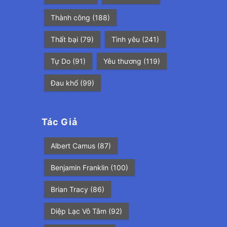
Thành công
(188)
Thất bại
(79)
Tình yêu
(241)
Tự Do
(91)
Yêu thương
(119)
Đau khổ
(99)
Tác Giả
Albert Camus
(87)
Benjamin Franklin
(100)
Brian Tracy
(86)
Diệp Lạc Vô Tâm
(92)