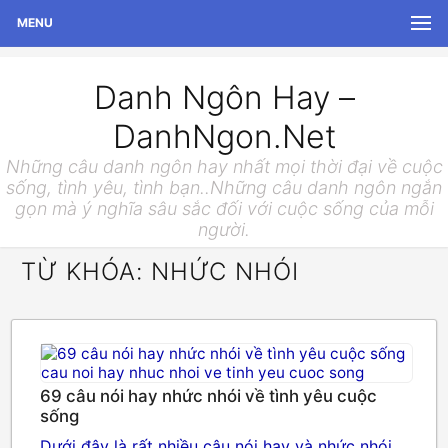
MENU
Danh Ngôn Hay –
DanhNgon.Net
Những câu danh ngôn hay nhất mọi thời đại về cuộc
sống, tình yêu, tình bạn..Những câu danh ngôn ngắn
gọn mà ý nghĩa sâu sắc đối với cuộc sống của mỗi
người.
TỪ KHÓA: NHỨC NHÓI
69 câu nói hay nhức nhói về tình yêu cuộc
sống
Dưới đây là rất nhiều câu nói hay và nhức nhói