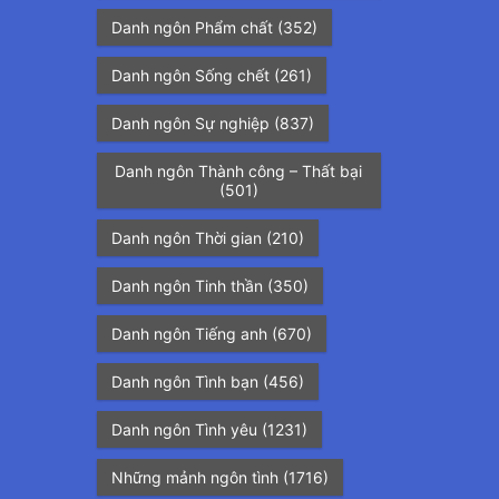
Danh ngôn Phẩm chất
(352)
Danh ngôn Sống chết
(261)
Danh ngôn Sự nghiệp
(837)
Danh ngôn Thành công – Thất bại
(501)
Danh ngôn Thời gian
(210)
Danh ngôn Tinh thần
(350)
Danh ngôn Tiếng anh
(670)
Danh ngôn Tình bạn
(456)
Danh ngôn Tình yêu
(1231)
Những mảnh ngôn tình
(1716)