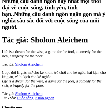
Những câu danh ngôn hay nhất mọi thời
đại về cuộc sống, tình yêu, tình
bạn..Những câu danh ngôn ngắn gọn mà ý
nghĩa sâu sắc đối với cuộc sống của mỗi
người.
Tác giả:
Sholom Aleichem
Life is a dream for the wise, a game for the fool, a comedy for the
rich, a tragedy for the poor.
Tác giả:
Sholom Aleichem
Cuộc đời là giấc mơ cho kẻ khôn, trò chơi cho kẻ ngốc, hài kịch cho
kẻ giàu, và bi kịch cho kẻ nghèo.
Life is a dream for the wise, a game for the fool, a comedy for the
rich, a tragedy for the poor.
Tác giả:
Sholom Aleichem
Từ khóa:
Cuộc sống
,
Khôn ngoan
Chuyên mục