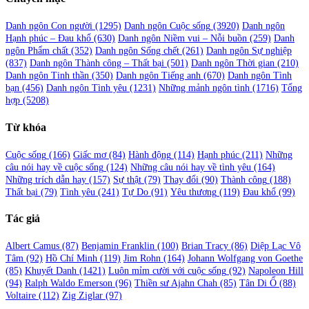
Danh ngôn Con người
(1295)
Danh ngôn Cuộc sống
(3920)
Danh ngôn
Hạnh phúc – Đau khổ
(630)
Danh ngôn Niềm vui – Nỗi buồn
(259)
Danh
ngôn Phẩm chất
(352)
Danh ngôn Sống chết
(261)
Danh ngôn Sự nghiệp
(837)
Danh ngôn Thành công – Thất bại
(501)
Danh ngôn Thời gian
(210)
Danh ngôn Tinh thần
(350)
Danh ngôn Tiếng anh
(670)
Danh ngôn Tình
bạn
(456)
Danh ngôn Tình yêu
(1231)
Những mảnh ngôn tình
(1716)
Tổng
hợp
(5208)
Từ khóa
Cuộc sống
(166)
Giấc mơ
(84)
Hành động
(114)
Hạnh phúc
(211)
Những
câu nói hay về cuộc sống
(124)
Những câu nói hay về tình yêu
(164)
Những trích dẫn hay
(157)
Sự thật
(79)
Thay đổi
(90)
Thành công
(188)
Thất bại
(79)
Tình yêu
(241)
Tự Do
(91)
Yêu thương
(119)
Đau khổ
(99)
Tác giả
Albert Camus
(87)
Benjamin Franklin
(100)
Brian Tracy
(86)
Diệp Lạc Vô
Tâm
(92)
Hồ Chí Minh
(119)
Jim Rohn
(164)
Johann Wolfgang von Goethe
(85)
Khuyết Danh
(1421)
Luôn mỉm cười với cuộc sống
(92)
Napoleon Hill
(94)
Ralph Waldo Emerson
(96)
Thiền sư Ajahn Chah
(85)
Tân Di Ổ
(88)
Voltaire
(112)
Zig Ziglar
(97)