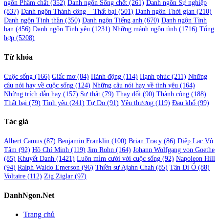
ngôn Phẩm chất
(352)
Danh ngôn Sống chết
(261)
Danh ngôn Sự nghiệp
(837)
Danh ngôn Thành công – Thất bại
(501)
Danh ngôn Thời gian
(210)
Danh ngôn Tinh thần
(350)
Danh ngôn Tiếng anh
(670)
Danh ngôn Tình
bạn
(456)
Danh ngôn Tình yêu
(1231)
Những mảnh ngôn tình
(1716)
Tổng
hợp
(5208)
Từ khóa
Cuộc sống
(166)
Giấc mơ
(84)
Hành động
(114)
Hạnh phúc
(211)
Những
câu nói hay về cuộc sống
(124)
Những câu nói hay về tình yêu
(164)
Những trích dẫn hay
(157)
Sự thật
(79)
Thay đổi
(90)
Thành công
(188)
Thất bại
(79)
Tình yêu
(241)
Tự Do
(91)
Yêu thương
(119)
Đau khổ
(99)
Tác giả
Albert Camus
(87)
Benjamin Franklin
(100)
Brian Tracy
(86)
Diệp Lạc Vô
Tâm
(92)
Hồ Chí Minh
(119)
Jim Rohn
(164)
Johann Wolfgang von Goethe
(85)
Khuyết Danh
(1421)
Luôn mỉm cười với cuộc sống
(92)
Napoleon Hill
(94)
Ralph Waldo Emerson
(96)
Thiền sư Ajahn Chah
(85)
Tân Di Ổ
(88)
Voltaire
(112)
Zig Ziglar
(97)
DanhNgon.Net
Trang chủ