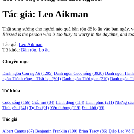
Tác giả:
Leo Aikman
Thật sung sướng cho người nào quá bận rộn để lo âu vào ban ngày, v
Blessed is the person who is too busy to worry in the daytime, and too
Tác giả:
Leo Aikman
Từ khóa:
Bận rộn
,
Lo âu
Chuyên mục
Danh ngôn Con người
(1295)
Danh ngôn Cuộc sống
(3920)
Danh ngôn Hạnh
ngôn Thành công – Thất bại
(501)
Danh ngôn Thời gian
(210)
Danh ngôn Ti
Từ khóa
Cuộc sống
(166)
Giấc mơ
(84)
Hành động
(114)
Hạnh phúc
(211)
Những câu 
Tình yêu
(241)
Tự Do
(91)
Yêu thương
(119)
Đau khổ
(99)
Tác giả
Albert Camus
(87)
Benjamin Franklin
(100)
Brian Tracy
(86)
Diệp Lạc Vô 