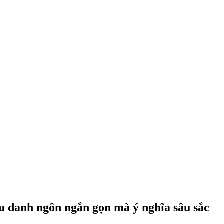
âu danh ngôn ngắn gọn mà ý nghĩa sâu sắc