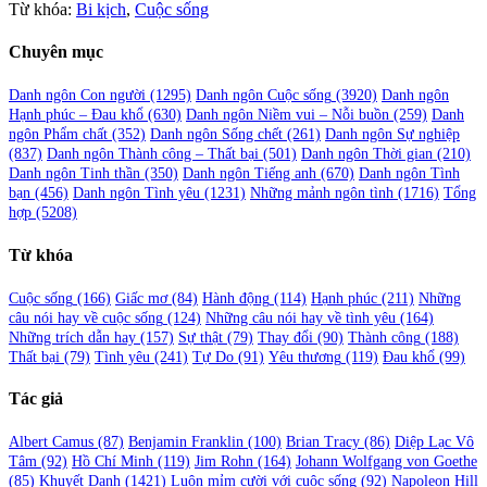
Từ khóa:
Bi kịch
,
Cuộc sống
Chuyên mục
Danh ngôn Con người
(1295)
Danh ngôn Cuộc sống
(3920)
Danh ngôn
Hạnh phúc – Đau khổ
(630)
Danh ngôn Niềm vui – Nỗi buồn
(259)
Danh
ngôn Phẩm chất
(352)
Danh ngôn Sống chết
(261)
Danh ngôn Sự nghiệp
(837)
Danh ngôn Thành công – Thất bại
(501)
Danh ngôn Thời gian
(210)
Danh ngôn Tinh thần
(350)
Danh ngôn Tiếng anh
(670)
Danh ngôn Tình
bạn
(456)
Danh ngôn Tình yêu
(1231)
Những mảnh ngôn tình
(1716)
Tổng
hợp
(5208)
Từ khóa
Cuộc sống
(166)
Giấc mơ
(84)
Hành động
(114)
Hạnh phúc
(211)
Những
câu nói hay về cuộc sống
(124)
Những câu nói hay về tình yêu
(164)
Những trích dẫn hay
(157)
Sự thật
(79)
Thay đổi
(90)
Thành công
(188)
Thất bại
(79)
Tình yêu
(241)
Tự Do
(91)
Yêu thương
(119)
Đau khổ
(99)
Tác giả
Albert Camus
(87)
Benjamin Franklin
(100)
Brian Tracy
(86)
Diệp Lạc Vô
Tâm
(92)
Hồ Chí Minh
(119)
Jim Rohn
(164)
Johann Wolfgang von Goethe
(85)
Khuyết Danh
(1421)
Luôn mỉm cười với cuộc sống
(92)
Napoleon Hill