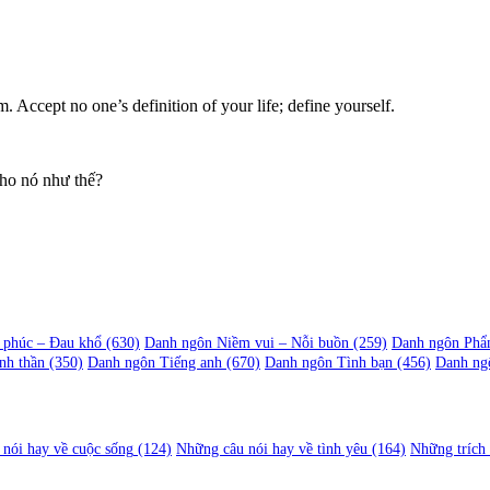
. Accept no one’s definition of your life; define yourself.
cho nó như thế?
 phúc – Đau khổ
(630)
Danh ngôn Niềm vui – Nỗi buồn
(259)
Danh ngôn Phẩ
nh thần
(350)
Danh ngôn Tiếng anh
(670)
Danh ngôn Tình bạn
(456)
Danh ng
nói hay về cuộc sống
(124)
Những câu nói hay về tình yêu
(164)
Những trích