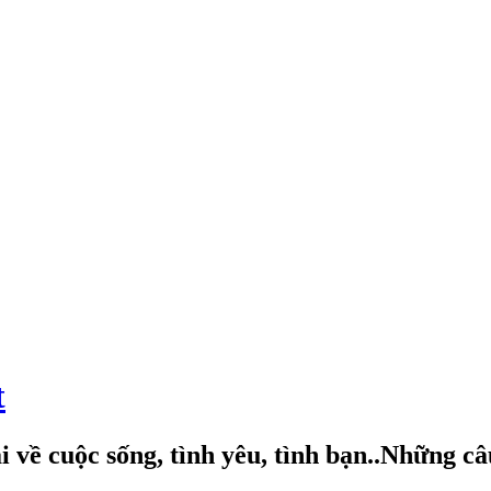
t
 về cuộc sống, tình yêu, tình bạn..Những c