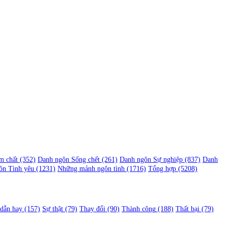
m chất
(352)
Danh ngôn Sống chết
(261)
Danh ngôn Sự nghiệp
(837)
Danh
ôn Tình yêu
(1231)
Những mảnh ngôn tình
(1716)
Tổng hợp
(5208)
 dẫn hay
(157)
Sự thật
(79)
Thay đổi
(90)
Thành công
(188)
Thất bại
(79)