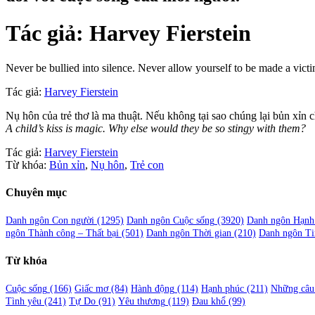
Tác giả:
Harvey Fierstein
Never be bullied into silence. Never allow yourself to be made a victim
Tác giả:
Harvey Fierstein
Nụ hôn của trẻ thơ là ma thuật. Nếu không tại sao chúng lại bủn xỉn 
A child’s kiss is magic. Why else would they be so stingy with them?
Tác giả:
Harvey Fierstein
Từ khóa:
Bủn xỉn
,
Nụ hôn
,
Trẻ con
Chuyên mục
Danh ngôn Con người
(1295)
Danh ngôn Cuộc sống
(3920)
Danh ngôn Hạnh
ngôn Thành công – Thất bại
(501)
Danh ngôn Thời gian
(210)
Danh ngôn Ti
Từ khóa
Cuộc sống
(166)
Giấc mơ
(84)
Hành động
(114)
Hạnh phúc
(211)
Những câu 
Tình yêu
(241)
Tự Do
(91)
Yêu thương
(119)
Đau khổ
(99)