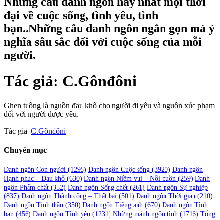
Những câu danh ngôn hay nhất mọi thời
đại về cuộc sống, tình yêu, tình
bạn..Những câu danh ngôn ngắn gọn mà ý
nghĩa sâu sắc đối với cuộc sống của mỗi
người.
Tác giả:
C.Gônđôni
Ghen tuông là nguồn đau khổ cho người đi yêu và nguồn xúc phạm
đối với người được yêu.
Tác giả:
C.Gônđôni
Chuyên mục
Danh ngôn Con người
(1295)
Danh ngôn Cuộc sống
(3920)
Danh ngôn
Hạnh phúc – Đau khổ
(630)
Danh ngôn Niềm vui – Nỗi buồn
(259)
Danh
ngôn Phẩm chất
(352)
Danh ngôn Sống chết
(261)
Danh ngôn Sự nghiệp
(837)
Danh ngôn Thành công – Thất bại
(501)
Danh ngôn Thời gian
(210)
Danh ngôn Tinh thần
(350)
Danh ngôn Tiếng anh
(670)
Danh ngôn Tình
bạn
(456)
Danh ngôn Tình yêu
(1231)
Những mảnh ngôn tình
(1716)
Tổng