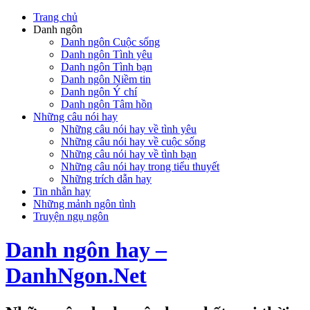
Trang chủ
Danh ngôn
Danh ngôn Cuộc sống
Danh ngôn Tình yêu
Danh ngôn Tình bạn
Danh ngôn Niềm tin
Danh ngôn Ý chí
Danh ngôn Tâm hồn
Những câu nói hay
Những câu nói hay về tình yêu
Những câu nói hay về cuộc sống
Những câu nói hay về tình bạn
Những câu nói hay trong tiểu thuyết
Những trích dẫn hay
Tin nhắn hay
Những mảnh ngôn tình
Truyện ngụ ngôn
Danh ngôn hay –
DanhNgon.Net