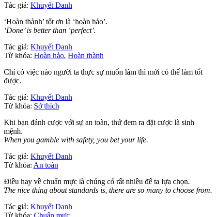
Tác giả:
Khuyết Danh
‘Hoàn thành’ tốt ơn là ‘hoàn hảo’.
‘Done’ is better than ‘perfect’.
Tác giả:
Khuyết Danh
Từ khóa:
Hoàn hảo
,
Hoàn thành
Chỉ có việc nào người ta thực sự muốn làm thì mới có thể làm tốt
được.
Tác giả:
Khuyết Danh
Từ khóa:
Sở thích
Khi bạn đánh cược với sự an toàn, thứ đem ra đặt cược là sinh
mệnh.
When you gamble with safety, you bet your life.
Tác giả:
Khuyết Danh
Từ khóa:
An toàn
Điều hay về chuẩn mực là chúng có rất nhiều để ta lựa chọn.
The nice thing about standards is, there are so many to choose from.
Tác giả:
Khuyết Danh
Từ khóa:
Chuẩn mực