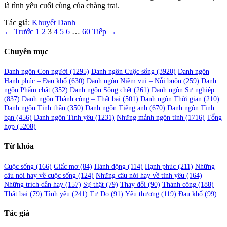
là tình yêu cuối cùng của chàng trai.
Tác giả:
Khuyết Danh
Phân
← Trước
1
2
3
4
5
6
…
60
Tiếp →
trang
Chuyên mục
bài
viết
Danh ngôn Con người
(1295)
Danh ngôn Cuộc sống
(3920)
Danh ngôn
Hạnh phúc – Đau khổ
(630)
Danh ngôn Niềm vui – Nỗi buồn
(259)
Danh
ngôn Phẩm chất
(352)
Danh ngôn Sống chết
(261)
Danh ngôn Sự nghiệp
(837)
Danh ngôn Thành công – Thất bại
(501)
Danh ngôn Thời gian
(210)
Danh ngôn Tinh thần
(350)
Danh ngôn Tiếng anh
(670)
Danh ngôn Tình
bạn
(456)
Danh ngôn Tình yêu
(1231)
Những mảnh ngôn tình
(1716)
Tổng
hợp
(5208)
Từ khóa
Cuộc sống
(166)
Giấc mơ
(84)
Hành động
(114)
Hạnh phúc
(211)
Những
câu nói hay về cuộc sống
(124)
Những câu nói hay về tình yêu
(164)
Những trích dẫn hay
(157)
Sự thật
(79)
Thay đổi
(90)
Thành công
(188)
Thất bại
(79)
Tình yêu
(241)
Tự Do
(91)
Yêu thương
(119)
Đau khổ
(99)
Tác giả