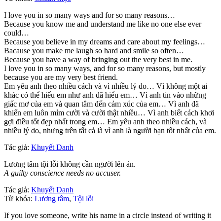
I love you in so many ways and for so many reasons…
Because you know me and understand me like no one else ever
could…
Because you believe in my dreams and care about my feelings…
Bacause you make me laugh so hard and smile so often…
Because you have a way of bringing out the very best in me.
I love you in so many ways, and for so many reasons, but mostly
because you are my very best friend.
Em yêu anh theo nhiều cách và vì nhiều lý do… Vì không một ai
khác có thể hiểu em như anh đã hiểu em… Vì anh tin vào những
giấc mơ của em và quan tâm đến cảm xúc của em… Vì anh đã
khiến em luôn mỉm cười và cười thật nhiều… Vì anh biết cách khơi
gợi điều tốt đẹp nhất trong em… Em yêu anh theo nhiều cách, và
nhiều lý do, nhưng trên tất cả là vì anh là người bạn tốt nhất của em.
Tác giả:
Khuyết Danh
Lương tâm tội lỗi không cần người lên án.
A guilty conscience needs no accuser.
Tác giả:
Khuyết Danh
Từ khóa:
Lương tâm
,
Tội lỗi
If you love someone, write his name in a circle instead of writing it