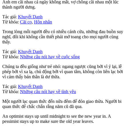
Anh em cãi nhau cả ngày không mất, vợ chồng cãi nhau một lúc
thành người dưng.
Tác giả:
Khuyết Danh
Từ khóa:
Cãi cọ
,
Hôn nhân
Trong lòng mỗi người đều có nhiều cánh cửa, những đau buồn suy
nghĩ, đôi khi không cần thiết phải mở toang cho mọi người cùng
thấy.
Tác giả:
Khuyết Danh
Từ khóa:
Những câu nói hay về cuộc sống
Chúng ta đều giống như trẻ nhỏ: ngang ngược cũng bởi vì ỷ lại, lễ
phép bởi vì xa lạ, chủ động bởi vì quan tâm, không còn liên lạc bởi
vì cảm thấy bản thân là dư thừa.
Tác giả:
Khuyết Danh
Từ khóa:
Những câu nói hay về tình yêu
Một người lạc quan thức đến nửa đêm để đón giao thừa. Người bi
quan thức để chắc chắn rằng năm cũ đã qua.
An optimist stays up until midnight to see the new year in. A
pessimist stays up to make sure the old year leaves.