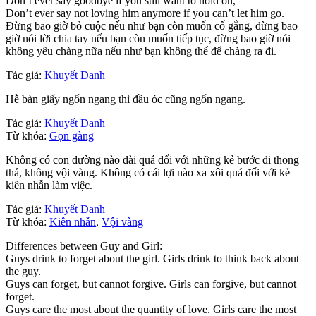
Don’t ever say goodbye if you still want to hold on,
Don’t ever say not loving him anymore if you can’t let him go.
Đừng bao giờ bỏ cuộc nếu như bạn còn muốn cố gắng, đừng bao
giờ nói lời chia tay nếu bạn còn muốn tiếp tục, đừng bao giờ nói
không yêu chàng nữa nếu như bạn không thể để chàng ra đi.
Tác giả:
Khuyết Danh
Hễ bàn giấy ngổn ngang thì đầu óc cũng ngổn ngang.
Tác giả:
Khuyết Danh
Từ khóa:
Gọn gàng
Không có con đường nào dài quá đối với những kẻ bước đi thong
thả, không vội vàng. Không có cái lợi nào xa xôi quá đối với kẻ
kiên nhẫn làm việc.
Tác giả:
Khuyết Danh
Từ khóa:
Kiên nhẫn
,
Vội vàng
Differences between Guy and Girl:
Guys drink to forget about the girl. Girls drink to think back about
the guy.
Guys can forget, but cannot forgive. Girls can forgive, but cannot
forget.
Guys care the most about the quantity of love. Girls care the most