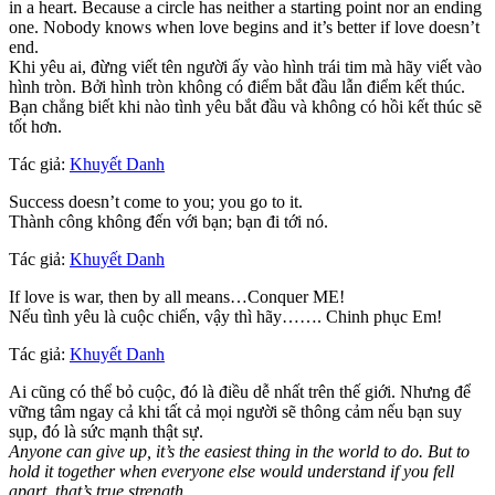
in a heart. Because a circle has neither a starting point nor an ending
one. Nobody knows when love begins and it’s better if love doesn’t
end.
Khi yêu ai, đừng viết tên người ấy vào hình trái tim mà hãy viết vào
hình tròn. Bởi hình tròn không có điểm bắt đầu lẫn điểm kết thúc.
Bạn chẳng biết khi nào tình yêu bắt đầu và không có hồi kết thúc sẽ
tốt hơn.
Tác giả:
Khuyết Danh
Success doesn’t come to you; you go to it.
Thành công không đến với bạn; bạn đi tới nó.
Tác giả:
Khuyết Danh
If love is war, then by all means…Conquer ME!
Nếu tình yêu là cuộc chiến, vậy thì hãy……. Chinh phục Em!
Tác giả:
Khuyết Danh
Ai cũng có thể bỏ cuộc, đó là điều dễ nhất trên thế giới. Nhưng để
vững tâm ngay cả khi tất cả mọi người sẽ thông cảm nếu bạn suy
sụp, đó là sức mạnh thật sự.
Anyone can give up, it’s the easiest thing in the world to do. But to
hold it together when everyone else would understand if you fell
apart, that’s true strength.