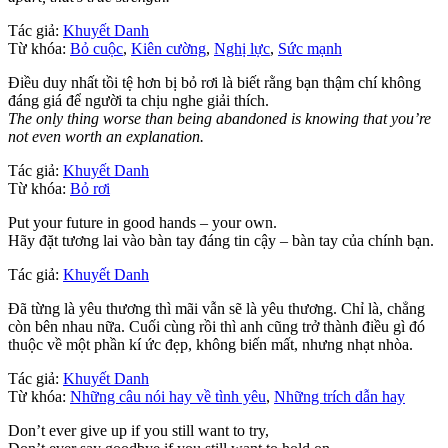
Tác giả:
Khuyết Danh
Từ khóa:
Bỏ cuộc
,
Kiên cường
,
Nghị lực
,
Sức mạnh
Điều duy nhất tồi tệ hơn bị bỏ rơi là biết rằng bạn thậm chí không
đáng giá để người ta chịu nghe giải thích.
The only thing worse than being abandoned is knowing that you’re
not even worth an explanation.
Tác giả:
Khuyết Danh
Từ khóa:
Bỏ rơi
Put your future in good hands – your own.
Hãy đặt tương lai vào bàn tay đáng tin cậy – bàn tay của chính bạn.
Tác giả:
Khuyết Danh
Đã từng là yêu thương thì mãi vẫn sẽ là yêu thương. Chỉ là, chẳng
còn bên nhau nữa. Cuối cùng rồi thì anh cũng trở thành điều gì đó
thuộc về một phần kí ức đẹp, không biến mất, nhưng nhạt nhòa.
Tác giả:
Khuyết Danh
Từ khóa:
Những câu nói hay về tình yêu
,
Những trích dẫn hay
Don’t ever give up if you still want to try,