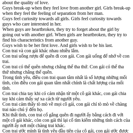
about the quality of love.
Guys break-up when they feel love from another girl. Girls break-up
when they feel the feeling of separation from her man.
Guys feel curiosity towards all girls. Girls feel curiosity towards
guys who care interested in her.
When guys are heartbroken, they try to forget about the girl by
going out with another girl. When girls are heartbroken, they try to
find his characteristics from another guy.
Guys wish to be her first love. And girls wish to be his last.
Con trai và con gái khác nhau nhiều lắm.
Con trai uống rượu để quên đi con gái. Con gái uống để nhớ về con
trai.
Con trai có thể quên nhưng chẳng thể tha thứ. Con gái có thể tha
thứ nhưng chẳng thể quên.
Trong tình yêu, điều con trai quan tâm nhất là số lượng những mối
tình, còn điều con gái quan tâm nhất chính là chất lượng của mối
tình.
Con trai chia tay khi có cảm nhận từ một cô gái khác, con gái chia
tay khi cảm thấy sự xa cách từ người yêu.
Con trai cảm thấy tò mò về mọi cô gái, con gái chỉ tò mò về chàng
trai nào chú ý đến họ.
Khi thất tình, con trai cố gắng quên đi người ấy bằng cách đi với
một cô gái khác, còn con gái thì lại cố tìm kiếm những tính cách của
người ấy nơi một chàng trai khác.
Con trai ước mình là tình yêu đầu tiên của cô gái, con gái ước được